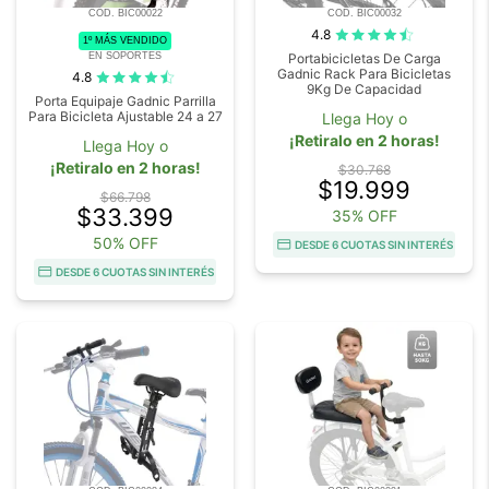
COD. BIC00022
COD. BIC00032
4.8
1º MÁS VENDIDO
EN SOPORTES
Portabicicletas De Carga
Gadnic Rack Para Bicicletas
4.8
9Kg De Capacidad
Porta Equipaje Gadnic Parrilla
Para Bicicleta Ajustable 24 a 27
Llega Hoy o
¡Retiralo en 2 horas!
Llega Hoy o
¡Retiralo en 2 horas!
$30.768
$19.999
$66.798
$33.399
35% OFF
50% OFF
DESDE 6 CUOTAS SIN INTERÉS
DESDE 6 CUOTAS SIN INTERÉS