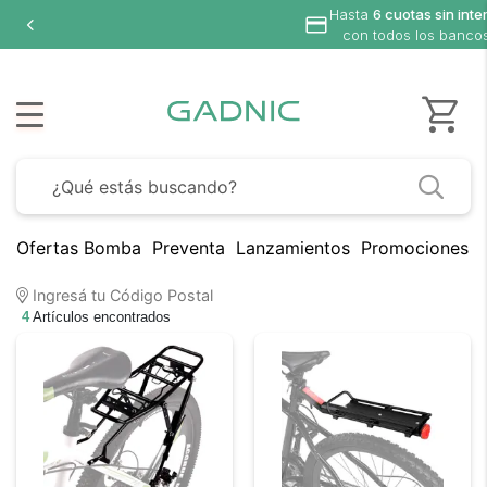
Hasta
6 cuotas sin inte
con todos los banco
Ofertas Bomba
Preventa
Lanzamientos
Promociones B
Ingresá tu Código Postal
4
Artículos encontrados