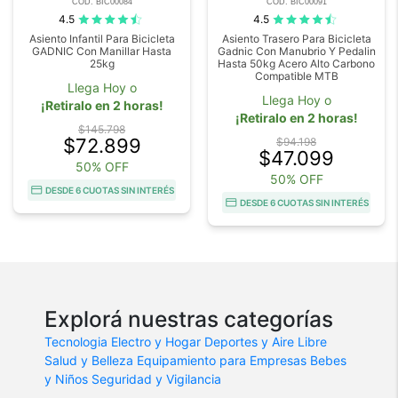
COD. BIC00084
COD. BIC00091
4.5
4.5
Asiento Infantil Para Bicicleta
Asiento Trasero Para Bicicleta
GADNIC Con Manillar Hasta
Gadnic Con Manubrio Y Pedalin
25kg
Hasta 50kg Acero Alto Carbono
Compatible MTB
Llega Hoy o
Llega Hoy o
¡Retiralo en 2 horas!
¡Retiralo en 2 horas!
$145.798
$72.899
$94.198
$47.099
50% OFF
50% OFF
DESDE 6 CUOTAS SIN INTERÉS
DESDE 6 CUOTAS SIN INTERÉS
Explorá nuestras categorías
Tecnologia
Electro y Hogar
Deportes y Aire Libre
Salud y Belleza
Equipamiento para Empresas
Bebes
y Niños
Seguridad y Vigilancia