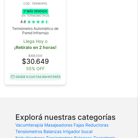
COD. TERMOP02
1º MÁS VENDIDO
EN TERMOMETROS
4.6
Termómetro Automático de
Pared Infrarrojo
Llega Hoy o
¡Retiralo en 2 horas!
$68.109
$30.649
55% OFF
DESDE 6 CUOTAS SIN INTERÉS
Explorá nuestras categorías
Vacumterapia
Masajeadores
Fajas Reductoras
Tensiometros
Balanzas
Irrigador bucal
Nebulizadores
Tensiometros
Balanzas
Tecnologia