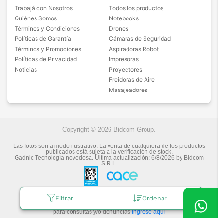
Trabajá con Nosotros
Todos los productos
Quiénes Somos
Notebooks
Términos y Condiciones
Drones
Políticas de Garantía
Cámaras de Seguridad
Términos y Promociones
Aspiradoras Robot
Políticas de Privacidad
Impresoras
Noticias
Proyectores
Freidoras de Aire
Masajeadores
Copyright © 2026 Bidcom Group.
Las fotos son a modo ilustrativo. La venta de cualquiera de los productos
publicados está sujeta a la verificación de stock.
Gadnic Tecnología novedosa.
Última actualización:
6/8/2026
by
Bidcom
S.R.L.
Filtrar
Ordenar
Botón de arrepentimiento
Defensa de las y los Consumidores
para consultas y/o denuncias
ingrese aquí