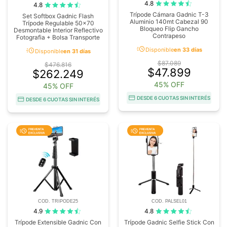
4.8
4.8
Trípode Cámara Gadnic T-3
Set Softbox Gadnic Flash
Aluminio 140mt Cabezal 90
Trípode Regulable 50x70
Bloqueo Flip Gancho
Desmontable Interior Reflectivo
Contrapeso
Fotografia + Bolsa Transporte
acute
acute
Disponible
en 33 días
Disponible
en 31 días
$87.089
$476.816
$47.899
$262.249
45% OFF
45% OFF
DESDE 6 CUOTAS SIN INTERÉS
DESDE 6 CUOTAS SIN INTERÉS
COD. TRIPODE25
COD. PALSEL01
4.9
4.8
Trípode Extensible Gadnic Con
Trípode Gadnic Selfie Stick Con