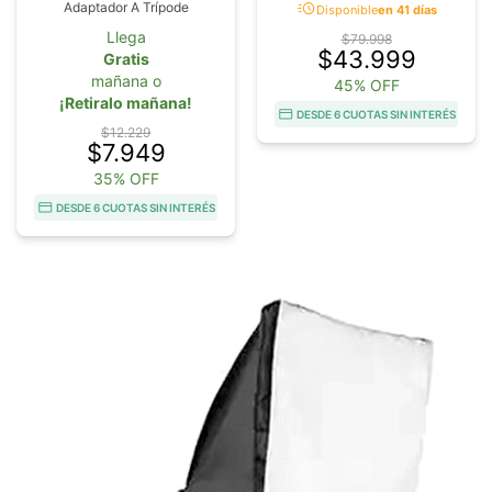
acute
Adaptador A Trípode
Disponible
en 41 días
Llega
$79.998
$43.999
Gratis
mañana o
45% OFF
¡Retiralo mañana!
DESDE 6 CUOTAS SIN INTERÉS
$12.229
$7.949
35% OFF
DESDE 6 CUOTAS SIN INTERÉS