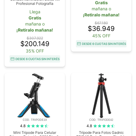
Gratis
Profesional Fotografía
mañana o
Llega
¡Retiralo mañana!
Gratis
$67.180
mañana o
$36.949
¡Retiralo mañana!
45% OFF
$307.922
$200.149
DESDE 6 CUOTAS SIN INTERÉS
35% OFF
DESDE 6 CUOTAS SIN INTERÉS
COD. TRIPODE19
COD. TRIPODE42
4.8
4.8
Mini Tripode Para Celular
Trípode Para Fotos Gadnic