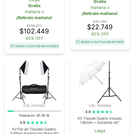
Gratis
Gratis
mañana o
mañana o
¡Retiralo mañana!
¡Retiralo mañana!
$41.362
$22.749
$186.271
$102.449
45% OFF
45% OFF
DESDE 6 CUOTAS SIN INTERÉS
DESDE 6 CUOTAS SIN INTERÉS
COD. FOTO0017
COD. TRIPODE9
4.8
Finaliza en:
05:18:15
Kit Tripode Gadnic Estudio
4.9
1.90mts + Sombrilla 40"
Kit Par de Trípodes Gadnic
Llega
Softbox Iluminación Bolso Kit