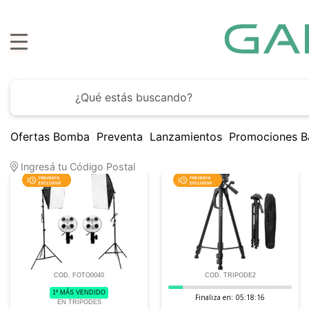
s
Ofertas Bomba
Preventa
Lanzamientos
Promociones B
16
Artículos encontrados
Ingresá tu Código Postal
COD. FOTO0040
COD. TRIPODE2
1º MÁS VENDIDO
Finaliza en:
05:18:15
EN TRÍPODES