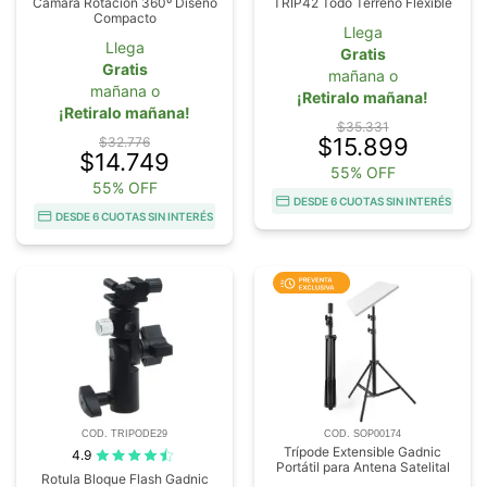
Cámara Rotación 360º Diseño
TRIP42 Todo Terreno Flexible
Compacto
Llega
Llega
Gratis
Gratis
mañana o
mañana o
¡Retiralo mañana!
¡Retiralo mañana!
$35.331
$15.899
$32.776
$14.749
55% OFF
55% OFF
DESDE 6 CUOTAS SIN INTERÉS
DESDE 6 CUOTAS SIN INTERÉS
COD. TRIPODE29
COD. SOP00174
Trípode Extensible Gadnic
4.9
Portátil para Antena Satelital
Rotula Bloque Flash Gadnic