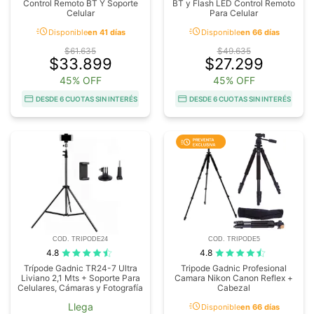
Control Remoto BT Y Soporte
BT y Flash LED Control Remoto
Celular
Para Celular
acute
acute
Disponible
en 41 días
Disponible
en 66 días
$61.635
$49.635
$33.899
$27.299
45% OFF
45% OFF
DESDE 6 CUOTAS SIN INTERÉS
DESDE 6 CUOTAS SIN INTERÉS
COD. TRIPODE24
COD. TRIPODE5
4.8
4.8
Trípode Gadnic TR24-7 Ultra
Tripode Gadnic Profesional
Liviano 2,1 Mts + Soporte Para
Camara Nikon Canon Reflex +
Celulares, Cámaras y Fotografía
Cabezal
acute
Llega
Disponible
en 66 días