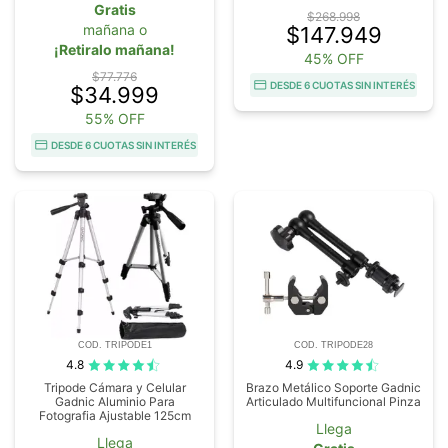
Gratis
$268.998
mañana o
$147.949
¡Retiralo mañana!
45% OFF
$77.776
DESDE 6 CUOTAS SIN INTERÉS
$34.999
55% OFF
DESDE 6 CUOTAS SIN INTERÉS
COD. TRIPODE1
COD. TRIPODE28
4.8
4.9
Tripode Cámara y Celular
Brazo Metálico Soporte Gadnic
Gadnic Aluminio Para
Articulado Multifuncional Pinza
Fotografia Ajustable 125cm
Llega
Llega