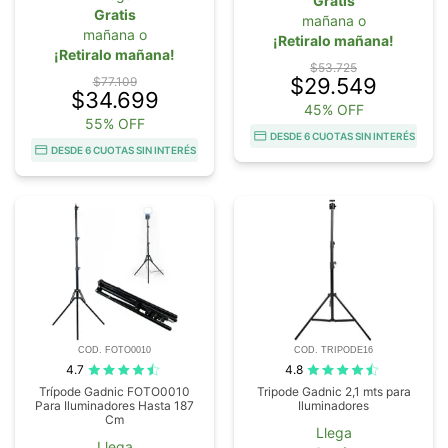
Gratis
Gratis
mañana o
mañana o
¡Retiralo mañana!
¡Retiralo mañana!
$53.725
$29.549
$77.109
$34.699
45% OFF
55% OFF
DESDE 6 CUOTAS SIN INTERÉS
DESDE 6 CUOTAS SIN INTERÉS
COD. FOTO0010
COD. TRIPODE16
4.7
4.8
Trípode Gadnic FOTO0010
Tripode Gadnic 2,1 mts para
Para Iluminadores Hasta 187
Iluminadores
Cm
Llega
Llega