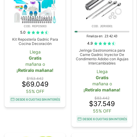
COD. REPOS003
COD. JERI0001
5.0
Finaliza en:
23:42:42
Kit Repostería Gadnic Para
4.9
Cocina Decoración
Jeringa Gastronomica para
Llega
Carne Gadnic Inyector De
Gratis
Condimento Adobo con Agujas
Intercambiables
mañana o
¡Retiralo mañana!
Llega
Gratis
$153.442
$69.049
mañana o
¡Retiralo mañana!
55% OFF
$83.442
DESDE 6 CUOTAS SIN INTERÉS
$37.549
55% OFF
DESDE 6 CUOTAS SIN INTERÉS