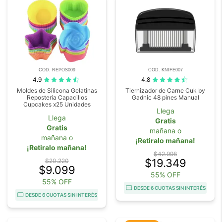
COD. REPOS009
COD. KNIFE007
4.9
4.8
Moldes de Silicona Gelatinas
Tiernizador de Carne Cuk by
Reposteria Capacillos
Gadnic 48 pines Manual
Cupcakes x25 Unidades
Llega
Llega
Gratis
Gratis
mañana o
mañana o
¡Retiralo mañana!
¡Retiralo mañana!
$42.998
$19.349
$20.220
$9.099
55% OFF
55% OFF
DESDE 6 CUOTAS SIN INTERÉS
DESDE 6 CUOTAS SIN INTERÉS