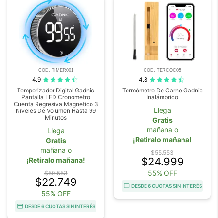
COD. TIMER001
COD. TERCOC05
4.9
4.8
Temporizador Digital Gadnic
Termómetro De Carne Gadnic
Pantalla LED Cronometro
Inalámbrico
Cuenta Regresiva Magnetico 3
Llega
Niveles De Volumen Hasta 99
Minutos
Gratis
mañana o
Llega
¡Retiralo mañana!
Gratis
mañana o
$55.553
$24.999
¡Retiralo mañana!
55% OFF
$50.553
$22.749
DESDE 6 CUOTAS SIN INTERÉS
55% OFF
DESDE 6 CUOTAS SIN INTERÉS