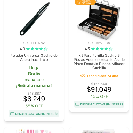
COD. PELPAP02
COD. KPARRI08
4.9
4.5
Pelador Universal Gadnic de
Kit Para Parrilla Gadnic 5
Acero Inoxidable
Piezas Acero Inoxidable Asado
Pinza Espátula Pinche Afilador
Llega
Cuchilla
Gratis
acute
Disponible
en 74 días
mañana o
$165.544
¡Retiralo mañana!
$91.049
$13.887
45% OFF
$6.249
DESDE 6 CUOTAS SIN INTERÉS
55% OFF
DESDE 6 CUOTAS SIN INTERÉS