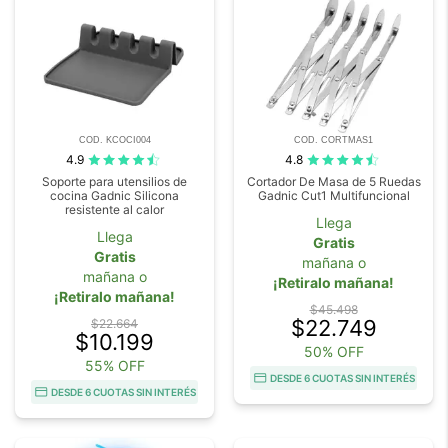
COD. KCOCI004
COD. CORTMAS1
4.9
4.8
Soporte para utensilios de
Cortador De Masa de 5 Ruedas
cocina Gadnic Silicona
Gadnic Cut1 Multifuncional
resistente al calor
Llega
Llega
Gratis
Gratis
mañana o
mañana o
¡Retiralo mañana!
¡Retiralo mañana!
$45.498
$22.749
$22.664
$10.199
50% OFF
55% OFF
DESDE 6 CUOTAS SIN INTERÉS
DESDE 6 CUOTAS SIN INTERÉS