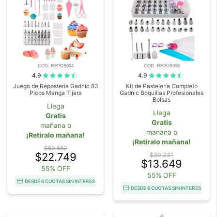
COD. REPOS004
COD. REPOS008
4.9
4.9
Juego de Repostería Gadnic 83
Kit de Pastelería Completo
Picos Manga Tijera
Gadnic Boquillas Profesionales
Bolsas
Llega
Llega
Gratis
Gratis
mañana o
mañana o
¡Retiralo mañana!
¡Retiralo mañana!
$50.553
$22.749
$30.331
$13.649
55% OFF
55% OFF
DESDE 6 CUOTAS SIN INTERÉS
DESDE 6 CUOTAS SIN INTERÉS