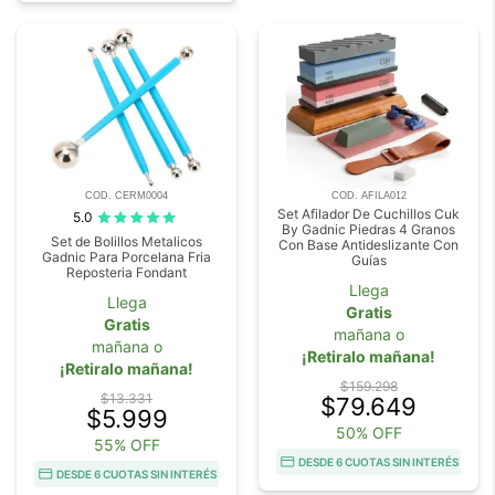
COD. CERM0004
COD. AFILA012
Set Afilador De Cuchillos Cuk
5.0
By Gadnic Piedras 4 Granos
Set de Bolillos Metalicos
Con Base Antideslizante Con
Gadnic Para Porcelana Fria
Guías
Reposteria Fondant
Llega
Llega
Gratis
Gratis
mañana o
mañana o
¡Retiralo mañana!
¡Retiralo mañana!
$159.298
$13.331
$79.649
$5.999
50% OFF
55% OFF
DESDE 6 CUOTAS SIN INTERÉS
DESDE 6 CUOTAS SIN INTERÉS