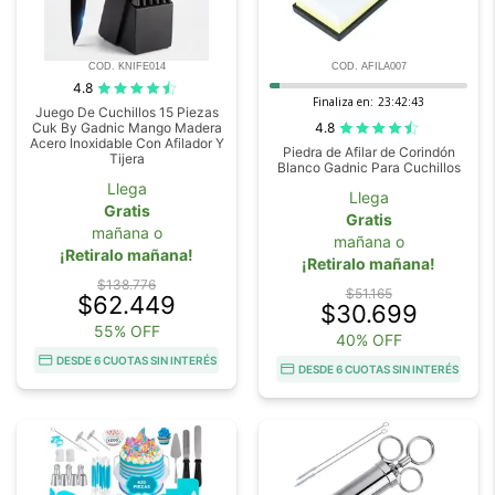
COD. KNIFE014
COD. AFILA007
4.8
Finaliza en:
23:42:42
Juego De Cuchillos 15 Piezas
4.8
Cuk By Gadnic Mango Madera
Acero Inoxidable Con Afilador Y
Piedra de Afilar de Corindón
Tijera
Blanco Gadnic Para Cuchillos
Llega
Llega
Gratis
Gratis
mañana o
mañana o
¡Retiralo mañana!
¡Retiralo mañana!
$138.776
$51.165
$62.449
$30.699
55% OFF
40% OFF
DESDE 6 CUOTAS SIN INTERÉS
DESDE 6 CUOTAS SIN INTERÉS