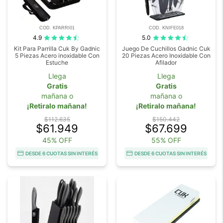
COD. KPARRI01
COD. KNIFE018
4.9
5.0
Kit Para Parrilla Cuk By Gadnic
Juego De Cuchillos Gadnic Cuk
5 Piezas Acero inoxidable Con
20 Piezas Acero Inoxidable Con
Estuche
Afilador
Llega
Llega
Gratis
Gratis
mañana o
mañana o
¡Retiralo mañana!
¡Retiralo mañana!
$112.635
$150.442
$61.949
$67.699
45% OFF
55% OFF
DESDE 6 CUOTAS SIN INTERÉS
DESDE 6 CUOTAS SIN INTERÉS