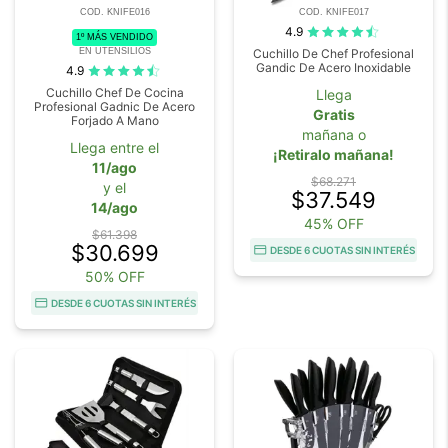
COD. KNIFE016
COD. KNIFE017
4.9
1º MÁS VENDIDO
EN UTENSILIOS
Cuchillo De Chef Profesional
Gandic De Acero Inoxidable
4.9
Cuchillo Chef De Cocina
Llega
Profesional Gadnic De Acero
Gratis
Forjado A Mano
mañana o
Llega entre el
¡Retiralo mañana!
11/ago
$68.271
y el
$37.549
14/ago
45% OFF
$61.398
$30.699
DESDE 6 CUOTAS SIN INTERÉS
50% OFF
DESDE 6 CUOTAS SIN INTERÉS