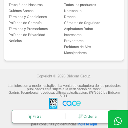
Trabajá con Nosotros
Todos los productos
Quiénes Somos
Notebooks
Términos y Condiciones
Drones
Políticas de Garantía
Cámaras de Seguridad
Términos y Promociones
Aspiradoras Robot
Políticas de Privacidad
Impresoras
Noticias
Proyectores
Freidoras de Aire
Masajeadores
Copyright © 2026 Bidcom Group.
Las fotos son a modo ilustrativo. La venta de cualquiera de los productos
publicados está sujeta a la verificación de stock.
Gadnic Tecnología novedosa.
Última actualización:
8/8/2026
by
Bidcom
S.R.L.
Filtrar
Ordenar
Botón de arrepentimiento
Defensa de las y los Consumidores
para consultas y/o denuncias
ingrese aquí