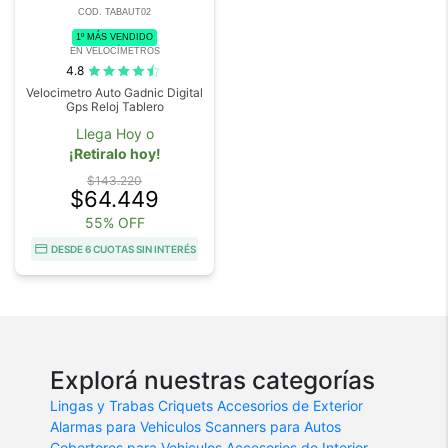
COD. TABAUT02
1º MÁS VENDIDO
EN VELOCÍMETROS
4.8
Velocimetro Auto Gadnic Digital
Gps Reloj Tablero
Llega Hoy o
¡Retiralo hoy!
$143.220
$64.449
55% OFF
DESDE 6 CUOTAS SIN INTERÉS
Explorá nuestras categorías
Lingas y Trabas
Criquets
Accesorios de Exterior
Alarmas para Vehiculos
Scanners para Autos
Cobertores para Vehiculos
Accesorios de Interior