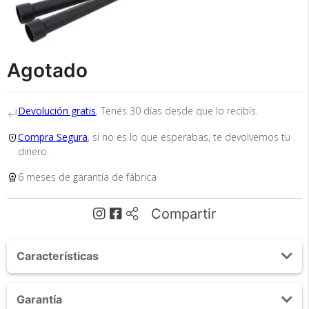
Recibí el producto que esperabas o
te devolvemos tu dinero.
Agotado
En Bidcom te aseguramos recibir el producto
Devolución gratis
, Tenés 30 días desde que lo recibís.
que esperabas o te devolvemos el 100% de tu
dinero!
Compra Segura
, si no es lo que esperabas, te devolvemos tu
dinero.
6 meses de garantía de fábrica
Compartir
Características
Tu compra segura
Cumplimos con los más altos estándares de
Características de la Rueda:
Garantía
Peso máximo soportado: 150 kg
seguridad. Nos avalan 14 años de