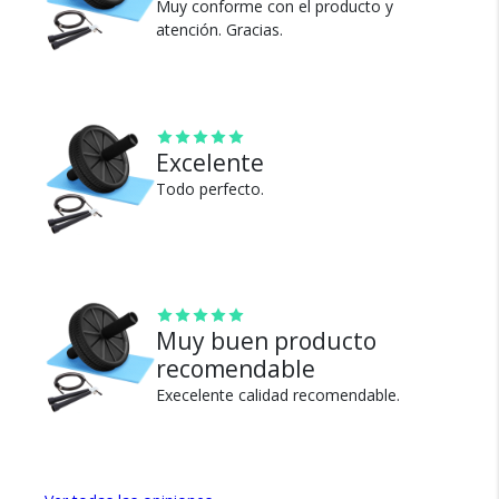
Cambios y Devoluciones
Muy conforme con el producto y
atención. Gracias.
Te damos 30 días de prueba.
Si no es lo que esperabas, te devolvemos tu
dinero.
Excelente
Todo perfecto.
¿Por qué estamos tan
seguros?
Muy buen producto
recomendable
100% de calificaciones
Execelente calidad recomendable.
positivas en MercadoLibre.
5 estrellas de 5 en Google.
5 estrellas de 5 en Facebook.