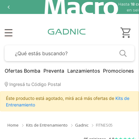
Hasta
18 cuotas sin interés
en seleccionados
Ofertas Bomba
Preventa
Lanzamientos
Promociones B
Ingresá tu Código Postal
Éste producto está agotado, mirá acá más ofertas de
Kits de
Entrenamiento
Home
Kits de Entrenamiento
Gadnic
FITNES05