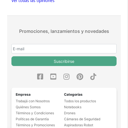
Ver todas las opiniones
Más de 15.000 comentarios
positivos en todos nuestros
productos.
Seguro de cobertura en tus
envíos.
Promociones, lanzamientos y novedades
Garantía oficial y directa con
nosotros.
Suscribirse
Empresa
Categorías
Trabajá con Nosotros
Todos los productos
Quiénes Somos
Notebooks
Términos y Condiciones
Drones
Políticas de Garantía
Cámaras de Seguridad
Términos y Promociones
Aspiradoras Robot