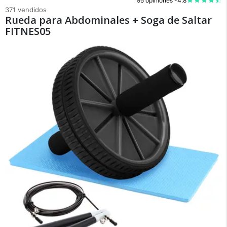
95 opiniones -
4.8
371 vendidos
Rueda para Abdominales + Soga de Saltar
FITNES05
×
Medios de Pago