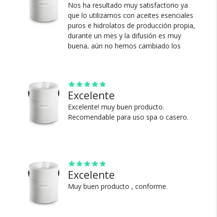
Nos ha resultado muy satisfactorio ya
que lo utilizamos con aceites esenciales
puros e hidrolatos de producción propia,
durante un mes y la difusión es muy
buena, aún no hemos cambiado los
Cambios y Devoluciones
filtros dado que no usamos aceites
sintéticos, solo los enguajamos con
Te damos 30 días de prueba.
agua, hacemos una difusión con vinagre
Si no es lo que esperabas, te devolvemos tu
p limpiar y cambiar el aroma. Cómo
Excelente
dinero.
negativo la duración de la batería es
poca, el tiempo de carga largo en
Excelente! muy buen producto.
relación a la capacidad de carga. Sin
Recomendable para uso spa o casero.
embargo, las luces led de colores
intercambiables fue una buena sorpresa
ya que no estaban especificadas.
Muchas gracias.
¿Por qué estamos tan
Excelente
Ver más
seguros?
Muy buen producto , conforme.