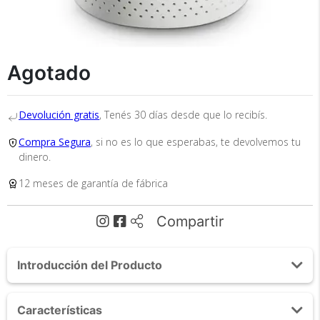
Agotado
Recibí el producto que esperabas o
Devolución gratis
, Tenés 30 días desde que lo recibís.
te devolvemos tu dinero.
Compra Segura
, si no es lo que esperabas, te devolvemos tu
dinero.
12 meses de garantía de fábrica
En Bidcom te aseguramos recibir el producto
que esperabas o te devolvemos el 100% de tu
dinero!
Compartir
Introducción del Producto
Acerca de Difusor Gadnic DIF7000 Humidificador
Características
Aromatizante 1100mL Recargable Portatil