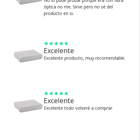
No lo pude probar porque era con fibra
Cambios y Devoluciones
óptica no me. Sirve pero no sé del
producto en si.
Te damos 30 días de prueba.
Si no es lo que esperabas, te devolvemos tu
dinero.
Excelente
Excelente producto, muy recomendable.
¿Por qué estamos tan
seguros?
Excelente
Excelente todo volveré a comprar.
100% de calificaciones
positivas en MercadoLibre.
5 estrellas de 5 en Google.
5 estrellas de 5 en Facebook.