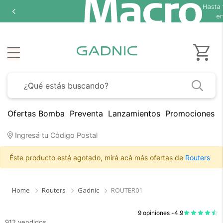
Hasta
en
Ofertas Bomba
Preventa
Lanzamientos
Promociones B
Ingresá tu Código Postal
Éste producto está agotado, mirá acá más ofertas de
Routers
Home
Routers
Gadnic
ROUTER01
9 opiniones -
4.9
912 vendidos