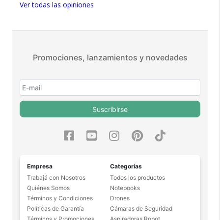
Ver todas las opiniones
Más de 15.000 comentarios
positivos en todos nuestros
productos.
Seguro de cobertura en tus
envíos.
Promociones, lanzamientos y novedades
Garantía oficial y directa con
nosotros.
Suscribirse
Empresa
Categorías
Trabajá con Nosotros
Todos los productos
Quiénes Somos
Notebooks
Términos y Condiciones
Drones
Políticas de Garantía
Cámaras de Seguridad
Términos y Promociones
Aspiradoras Robot