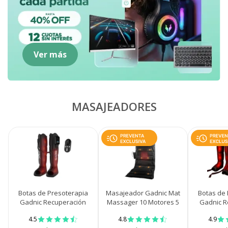
Ver más
MASAJEADORES
Botas de Presoterapia
Masajeador Gadnic Mat
Botas de 
Gadnic Recuperación
Massager 10 Motores 5
Gadnic R
Muscular Con Control
Modos Terapia de Calor
Muscular 9 
4.5
4.8
4.9
Remoto
Ci