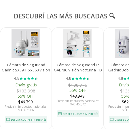
DESCUBRÍ LAS MÁS BUSCADAS 🔍
Cámara de Seguridad
Cámara de Seguridad IP
Cámara de
Gadnic SX39 IP66 360 Visión
GADNIC Visión Nocturna HD
Gadnic Dob
Nocturna Full HD
Control por App
FHD Resist
★
★
★
★
★
★
★
★
★
★
★
★
★
4.9
4.8
4.8
Motorizada Detección de
Envío gratis
$108.776
Envío
Movimiento
55% OFF
$103.998
$13
55% OFF
$48.949
55%
Precio sin impuestos nacionales:
$46.799
$62
$40.453,72
Precio sin impuestos nacionales:
Precio sin impu
$38.676,86
$51.
DESDE 6 CUOTAS SIN INTERÉS
DESDE 6 CUOTAS SIN INTERÉS
DESDE 6 CU