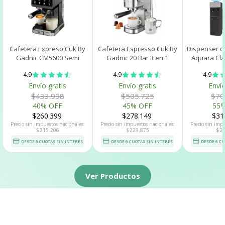
Cafetera Expreso Cuk By
Cafetera Espresso Cuk By
Dispenser d
Gadnic CM5600 Semi
Gadnic 20 Bar 3 en 1
Aquara Cla
Automática 20 Bar Con
Cápsulas Café Molido
Canilla Fría 
4.9
4.9
4.9
Espumador De Leche
Jarrito
220 V
Envío gratis
Envío gratis
Envío
$433.998
$505.725
$70
40% OFF
45% OFF
55
$260.399
$278.149
$31
Precio sin impuestos nacionales:
Precio sin impuestos nacionales:
Precio sin imp
$215.206
$229.875
$28
DESDE 6 CUOTAS SIN INTERÉS
DESDE 6 CUOTAS SIN INTERÉS
DESDE 6 CU
Ver Productos