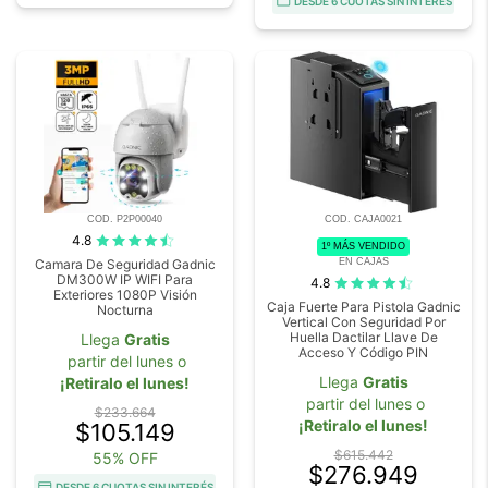
DESDE 6 CUOTAS SIN INTERÉS
COD. P2P00040
COD. CAJA0021
4.8
1º MÁS VENDIDO
EN CAJAS
Camara De Seguridad Gadnic
DM300W IP WIFI Para
4.8
Exteriores 1080P Visión
Caja Fuerte Para Pistola Gadnic
Nocturna
Vertical Con Seguridad Por
Huella Dactilar Llave De
Llega
Gratis
Acceso Y Código PIN
partir del lunes o
Llega
Gratis
¡Retiralo el lunes!
partir del lunes o
$233.664
¡Retiralo el lunes!
$105.149
$615.442
55% OFF
$276.949
DESDE 6 CUOTAS SIN INTERÉS