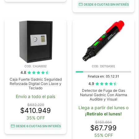
DESDE 6 CUOTAS SIN INTERÉS
COD. CAJA0032
COD. DETGAS01
4.8
Finaliza en:
05:12:29
Caja Fuerte Gadnic Seguridad
4.9
Reforzada Digital Con Llave y
Teclado
Detector de Fuga de Gas
Natural Gadnic Con Alarma
Envío a todo el país
Audible y Visual
$632.229
Llega a partir del lunes o
$410.949
¡Retiralo el lunes!
35% OFF
$150.664
$67.799
DESDE 6 CUOTAS SIN INTERÉS
55% OFF