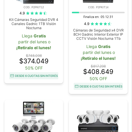
COD. P2PKIT12
COD. P2PKIT14
4.9
Finaliza en:
05:12:29
Kit Cámaras Seguridad DVR 4
4.9
Canales Gadnic 1TB Visión
Nocturna
Cámaras de Seguridad x4 DVR
8CH Gadnic Interior Exterior IP
Llega
Gratis
CCTV Visión Nocturna 1Tb
partir del lunes o
Llega
Gratis
¡Retiralo el lunes!
partir del lunes o
$748.098
¡Retiralo el lunes!
$374.049
$817.298
50% OFF
$408.649
DESDE 6 CUOTAS SIN INTERÉS
50% OFF
DESDE 6 CUOTAS SIN INTERÉS