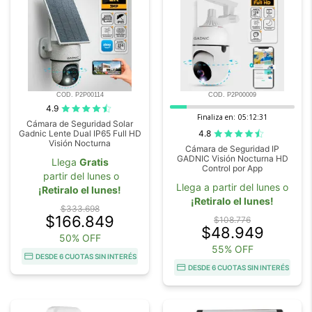
COD. P2P00114
COD. P2P00009
4.9
Finaliza en:
05:12:29
Cámara de Seguridad Solar
4.8
Gadnic Lente Dual IP65 Full HD
Visión Nocturna
Cámara de Seguridad IP
GADNIC Visión Nocturna HD
Llega
Gratis
Control por App
partir del lunes o
Llega a partir del lunes o
¡Retiralo el lunes!
¡Retiralo el lunes!
$333.698
$166.849
$108.776
$48.949
50% OFF
55% OFF
DESDE 6 CUOTAS SIN INTERÉS
DESDE 6 CUOTAS SIN INTERÉS