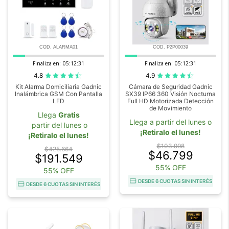
COD. ALARMA01
COD. P2P00039
Finaliza en:
05:12:29
Finaliza en:
05:12:29
4.8
4.9
Kit Alarma Domiciliaria Gadnic
Cámara de Seguridad Gadnic
Inalámbrica GSM Con Pantalla
SX39 IP66 360 Visión Nocturna
LED
Full HD Motorizada Detección
de Movimiento
Llega
Gratis
Llega a partir del lunes o
partir del lunes o
¡Retiralo el lunes!
¡Retiralo el lunes!
$103.998
$425.664
$46.799
$191.549
55% OFF
55% OFF
DESDE 6 CUOTAS SIN INTERÉS
DESDE 6 CUOTAS SIN INTERÉS