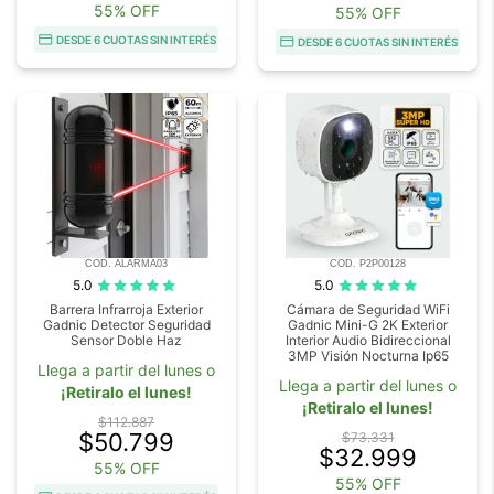
55% OFF
55% OFF
DESDE 6 CUOTAS SIN INTERÉS
DESDE 6 CUOTAS SIN INTERÉS
COD. ALARMA03
COD. P2P00128
5.0
5.0
Barrera Infrarroja Exterior
Cámara de Seguridad WiFi
Gadnic Detector Seguridad
Gadnic Mini-G 2K Exterior
Sensor Doble Haz
Interior Audio Bidireccional
3MP Visión Nocturna Ip65
Llega a partir del lunes o
Llega a partir del lunes o
¡Retiralo el lunes!
¡Retiralo el lunes!
$112.887
$50.799
$73.331
$32.999
55% OFF
55% OFF