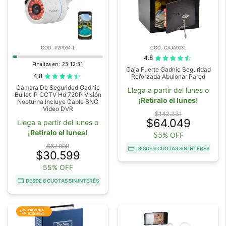
COD. P2P034-1
COD. CAJA0031
4.8
Finaliza en:
23:12:29
Caja Fuerte Gadnic Seguridad
4.8
Reforzada Abulonar Pared
Cámara De Seguridad Gadnic
Llega a partir del lunes o
Bullet IP CCTV Hd 720P Visión
¡Retiralo el lunes!
Nocturna Incluye Cable BNC
Video DVR
$142.331
$64.049
Llega a partir del lunes o
¡Retiralo el lunes!
55% OFF
$67.998
DESDE 6 CUOTAS SIN INTERÉS
$30.599
55% OFF
DESDE 6 CUOTAS SIN INTERÉS