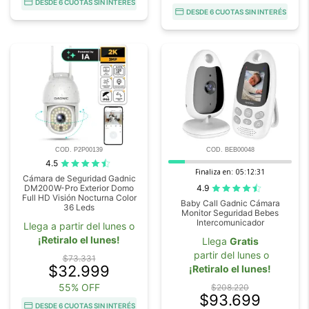
DESDE 6 CUOTAS SIN INTERÉS
DESDE 6 CUOTAS SIN INTERÉS
COD. P2P00139
COD. BEB00048
4.5
Finaliza en:
05:12:29
Cámara de Seguridad Gadnic
4.9
DM200W-Pro Exterior Domo
Full HD Visión Nocturna Color
Baby Call Gadnic Cámara
36 Leds
Monitor Seguridad Bebes
Intercomunicador
Llega a partir del lunes o
¡Retiralo el lunes!
Llega
Gratis
partir del lunes o
$73.331
$32.999
¡Retiralo el lunes!
55% OFF
$208.220
$93.699
DESDE 6 CUOTAS SIN INTERÉS