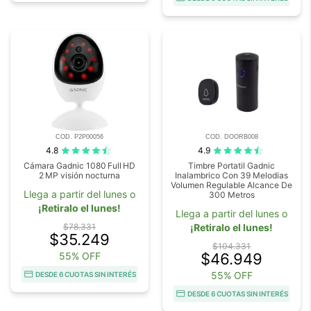
COD. P2P00056
COD. DOORB008
4.8
4.9
Cámara Gadnic 1080 Full HD
Timbre Portatil Gadnic
2 MP visión nocturna
Inalambrico Con 39 Melodias
Volumen Regulable Alcance De
Llega a partir del lunes o
300 Metros
¡Retiralo el lunes!
Llega a partir del lunes o
$78.331
¡Retiralo el lunes!
$35.249
$104.331
55% OFF
$46.949
55% OFF
DESDE 6 CUOTAS SIN INTERÉS
DESDE 6 CUOTAS SIN INTERÉS