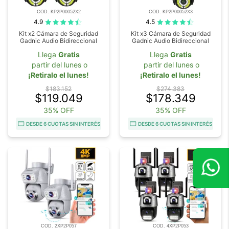
COD. KP2P00052X2
COD. KP2P00052X3
4.9
4.5
Kit x2 Cámara de Seguridad
Kit x3 Cámara de Seguridad
Gadnic Audio Bidireccional
Gadnic Audio Bidireccional
Llega
Gratis
Llega
Gratis
partir del lunes o
partir del lunes o
¡Retiralo el lunes!
¡Retiralo el lunes!
$183.152
$274.383
$119.049
$178.349
35% OFF
35% OFF
DESDE 6 CUOTAS SIN INTERÉS
DESDE 6 CUOTAS SIN INTERÉS
COD. 2XP2P057
COD. 4XP2P053