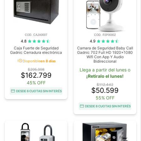
COD. CAJA0007
COD. P2P00002
4.8
4.9
Caja Fuerte de Seguridad
Camara de Seguridad Baby Call
Gadnic Cerradura electrónica
Gadnic 702 Full HD 1920x1080
Wifi Con App Y Audio
acute
Disponible
en 8 días
Bidireccional
$295.998
Llega a partir del lunes o
$162.799
¡Retiralo el lunes!
45% OFF
$112.442
$50.599
DESDE 6 CUOTAS SIN INTERÉS
55% OFF
DESDE 6 CUOTAS SIN INTERÉS