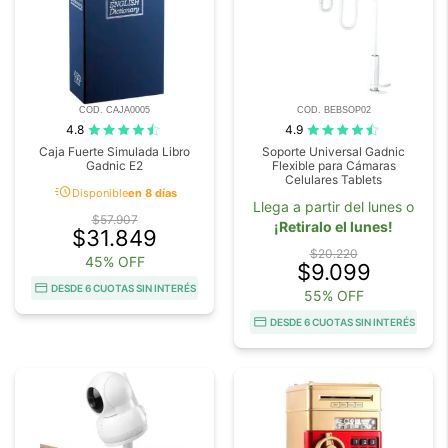
COD. CAJA0005
COD. BEBSOP02
4.8
4.9
Caja Fuerte Simulada Libro
Soporte Universal Gadnic
Gadnic E2
Flexible para Cámaras
Celulares Tablets
acute
Disponible
en 8 días
Llega a partir del lunes o
$57.907
¡Retiralo el lunes!
$31.849
$20.220
45% OFF
$9.099
DESDE 6 CUOTAS SIN INTERÉS
55% OFF
DESDE 6 CUOTAS SIN INTERÉS