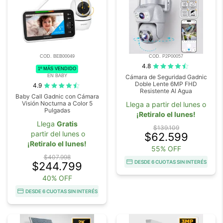
COD. BEB00049
COD. P2P00057
4.8
1º MÁS VENDIDO
EN BABY
Cámara de Seguridad Gadnic
Doble Lente 6MP FHD
4.9
Resistente Al Agua
Baby Call Gadnic con Cámara
Visión Nocturna a Color 5
Llega a partir del lunes o
Pulgadas
¡Retiralo el lunes!
Llega
Gratis
$139.109
partir del lunes o
$62.599
¡Retiralo el lunes!
55% OFF
$407.998
DESDE 6 CUOTAS SIN INTERÉS
$244.799
40% OFF
DESDE 6 CUOTAS SIN INTERÉS