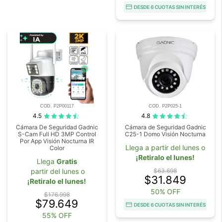
DESDE 6 CUOTAS SIN INTERÉS
COD. P2P00117
COD. P2P025-1
4.5
4.8
Cámara De Seguridad Gadnic
Cámara de Seguridad Gadnic
S-Cam Full HD 3MP Control
C25-1 Domo Visión Nocturna
Por App Visión Nocturna IR
Llega a partir del lunes o
Color
¡Retiralo el lunes!
Llega
Gratis
partir del lunes o
$63.698
$31.849
¡Retiralo el lunes!
50% OFF
$176.998
$79.649
DESDE 6 CUOTAS SIN INTERÉS
55% OFF