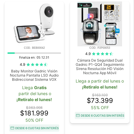
COD. BEB00042
COD. P2P00053
4.9
Finaliza en:
05:12:29
Cámara De Seguridad Dual
4.9
Gadnic P1-QQ4 Seguimiento
Sirena Resolución HD Visión
Baby Monitor Gadnic Visión
Nocturna App Móvil
Nocturna Pantalla LSD Audio
Bidireccional Sistema VOX
Llega a partir del lunes o
¡Retiralo el lunes!
Llega
Gratis
partir del lunes o
$163.109
$73.399
¡Retiralo el lunes!
55% OFF
$363.998
$181.999
DESDE 6 CUOTAS SIN INTERÉS
50% OFF
DESDE 6 CUOTAS SIN INTERÉS