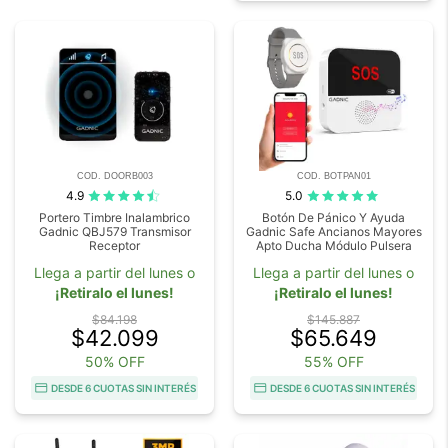
COD. DOORB003
COD. BOTPAN01
4.9
5.0
Portero Timbre Inalambrico
Botón De Pánico Y Ayuda
Gadnic QBJ579 Transmisor
Gadnic Safe Ancianos Mayores
Receptor
Apto Ducha Módulo Pulsera
Llega a partir del lunes o
Llega a partir del lunes o
¡Retiralo el lunes!
¡Retiralo el lunes!
$84.198
$145.887
$42.099
$65.649
50% OFF
55% OFF
DESDE 6 CUOTAS SIN INTERÉS
DESDE 6 CUOTAS SIN INTERÉS