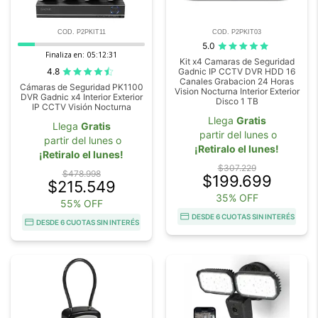
COD. P2PKIT11
COD. P2PKIT03
5.0
Finaliza en:
05:12:29
Kit x4 Camaras de Seguridad
4.8
Gadnic IP CCTV DVR HDD 16
Canales Grabacion 24 Horas
Cámaras de Seguridad PK1100
Vision Nocturna Interior Exterior
DVR Gadnic x4 Interior Exterior
Disco 1 TB
IP CCTV Visión Nocturna
Llega
Gratis
Llega
Gratis
partir del lunes o
partir del lunes o
¡Retiralo el lunes!
¡Retiralo el lunes!
$307.229
$478.998
$199.699
$215.549
35% OFF
55% OFF
DESDE 6 CUOTAS SIN INTERÉS
DESDE 6 CUOTAS SIN INTERÉS