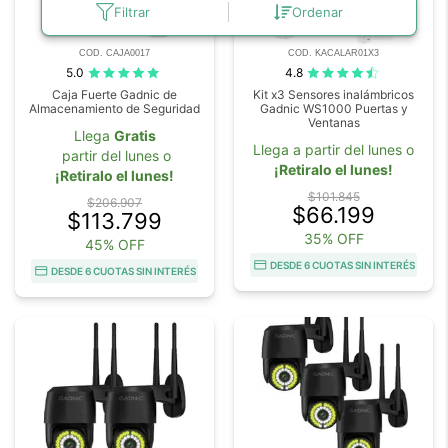
Filtrar
Ordenar
COD. CAJA0017
COD. KACALAR01X3
5.0
4.8
Caja Fuerte Gadnic de
Kit x3 Sensores inalámbricos
Almacenamiento de Seguridad
Gadnic WS1000 Puertas y
Ventanas
Llega
Gratis
Llega a partir del lunes o
partir del lunes o
¡Retiralo el lunes!
¡Retiralo el lunes!
$101.845
$206.907
$66.199
$113.799
35% OFF
45% OFF
DESDE 6 CUOTAS SIN INTERÉS
DESDE 6 CUOTAS SIN INTERÉS