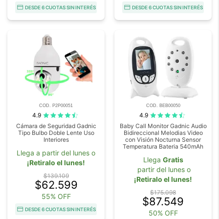
DESDE 6 CUOTAS SIN INTERÉS
DESDE 6 CUOTAS SIN INTERÉS
COD. P2P00051
COD. BEB00050
4.9
4.9
Cámara de Seguridad Gadnic
Baby Call Monitor Gadnic Audio
Tipo Bulbo Doble Lente Uso
Bidireccional Melodias Video
Interiores
con Visión Nocturna Sensor
Temperatura Bateria 540mAh
Llega a partir del lunes o
Llega
Gratis
¡Retiralo el lunes!
partir del lunes o
$139.109
¡Retiralo el lunes!
$62.599
$175.098
55% OFF
$87.549
DESDE 6 CUOTAS SIN INTERÉS
50% OFF