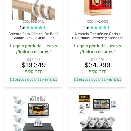
COD. BEBSOP01
COD. CAJA0009
4.9
4.9
Soporte Para Cámara De Bebé
Alcancía Electrónica Gadnic
Gadnic Giro Flexible Cuna
Para Niños Efectivo y Monedas
Llega a partir del lunes o
Llega a partir del lunes o
¡Retiralo el lunes!
¡Retiralo el lunes!
$42.998
$77.776
$19.349
$34.999
55% OFF
55% OFF
DESDE 6 CUOTAS SIN INTERÉS
DESDE 6 CUOTAS SIN INTERÉS