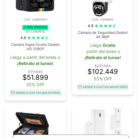
COD. CAMESP07
COD. P2P00055
4.9
1º MÁS VENDIDO
EN CÁMARAS
Cámara de Seguridad Gadnic
4K 8MP
4.9
Cámara Espía Oculta Gadnic
Llega
Gratis
HD 1080P
partir del lunes o
Llega a partir del lunes o
¡Retiralo el lunes!
¡Retiralo el lunes!
$227.664
$102.449
$79.845
$51.899
55% OFF
35% OFF
DESDE 6 CUOTAS SIN INTERÉS
DESDE 6 CUOTAS SIN INTERÉS