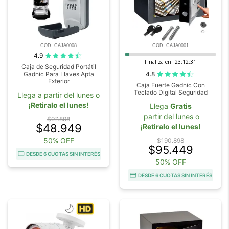
COD. CAJA0008
COD. CAJA0001
4.9
Finaliza en:
23:12:29
Caja de Seguridad Portátil
4.8
Gadnic Para Llaves Apta
Exterior
Caja Fuerte Gadnic Con
Teclado Digital Seguridad
Llega a partir del lunes o
¡Retiralo el lunes!
Llega
Gratis
partir del lunes o
$97.898
$48.949
¡Retiralo el lunes!
50% OFF
$190.898
$95.449
DESDE 6 CUOTAS SIN INTERÉS
50% OFF
DESDE 6 CUOTAS SIN INTERÉS