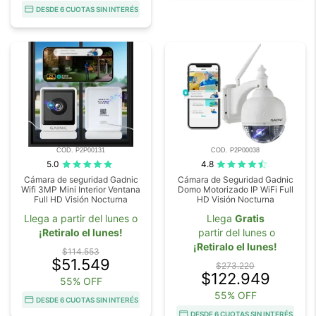
DESDE 6 CUOTAS SIN INTERÉS
COD. P2P00131
COD. P2P00038
5.0
4.8
Cámara de seguridad Gadnic
Cámara de Seguridad Gadnic
Wifi 3MP Mini Interior Ventana
Domo Motorizado IP WiFi Full
Full HD Visión Nocturna
HD Visión Nocturna
Llega a partir del lunes o
Llega
Gratis
¡Retiralo el lunes!
partir del lunes o
¡Retiralo el lunes!
$114.553
$51.549
$273.220
$122.949
55% OFF
55% OFF
DESDE 6 CUOTAS SIN INTERÉS
DESDE 6 CUOTAS SIN INTERÉS