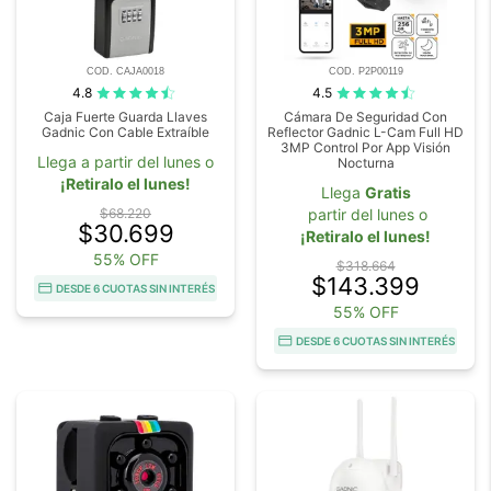
COD. CAJA0018
COD. P2P00119
4.8
4.5
Caja Fuerte Guarda Llaves
Cámara De Seguridad Con
Gadnic Con Cable Extraíble
Reflector Gadnic L-Cam Full HD
3MP Control Por App Visión
Llega a partir del lunes o
Nocturna
¡Retiralo el lunes!
Llega
Gratis
$68.220
partir del lunes o
$30.699
¡Retiralo el lunes!
55% OFF
$318.664
$143.399
DESDE 6 CUOTAS SIN INTERÉS
55% OFF
DESDE 6 CUOTAS SIN INTERÉS