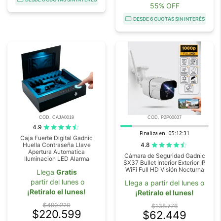
55% OFF
DESDE 6 CUOTAS SIN INTERÉS
COD. CAJA0019
COD. P2P00037
4.9
Finaliza en:
05:12:29
Caja Fuerte Digital Gadnic
4.8
Huella Contraseña Llave
Apertura Automatica
Cámara de Seguridad Gadnic
Iluminacion LED Alarma
SX37 Bullet Interior Exterior IP
WiFi Full HD Visión Nocturna
Llega
Gratis
partir del lunes o
Llega a partir del lunes o
¡Retiralo el lunes!
¡Retiralo el lunes!
$490.220
$138.776
$220.599
$62.449