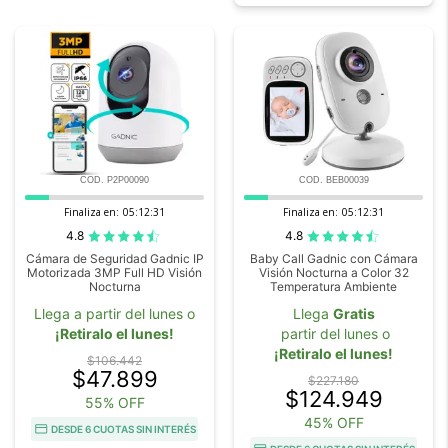
COD. P2P00090
COD. BEB00039
Finaliza en:
05:12:29
Finaliza en:
05:12:29
4.8
4.8
Cámara de Seguridad Gadnic IP
Baby Call Gadnic con Cámara
Motorizada 3MP Full HD Visión
Visión Nocturna a Color 32
Nocturna
Temperatura Ambiente
Llega a partir del lunes o
Llega
Gratis
¡Retiralo el lunes!
partir del lunes o
¡Retiralo el lunes!
$106.442
$47.899
$227.180
$124.949
55% OFF
45% OFF
DESDE 6 CUOTAS SIN INTERÉS