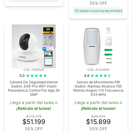
55% OFF
DESDE 6 CUOTAS SIN INTERÉS
COD. P2P00126
COD. ACALAR04
5.0
4.9
Cámara De Seguridad Interior
Sensor de Movimiento PIR
Gadnic SX9-Pro WiFi Visión
Gadnic Alarmas Alcance 150
Panorámica Control Por App 2K
Metros Angulo 110 Frecuencia
3MP
433 MHz
Llega a partir del lunes o
Llega a partir del lunes o
¡Retiralo el lunes!
¡Retiralo el lunes!
$113.776
$35.331
$51.199
$15.899
55% OFF
55% OFF