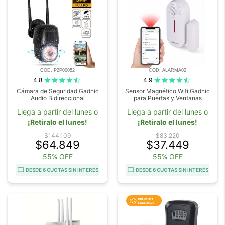
COD. P2P00052
COD. ALARMA02
4.8
4.9
Cámara de Seguridad Gadnic
Sensor Magnético Wifi Gadnic
Audio Bidireccional
para Puertas y Ventanas
Llega a partir del lunes o
Llega a partir del lunes o
¡Retiralo el lunes!
¡Retiralo el lunes!
$144.109
$83.220
$64.849
$37.449
55% OFF
55% OFF
DESDE 6 CUOTAS SIN INTERÉS
DESDE 6 CUOTAS SIN INTERÉS