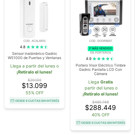
COD. ACALAR01
COD. DOORB007
4.8
1º MÁS VENDIDO
EN PORTEROS
Sensor inalámbrico Gadnic
WS1000 de Puertas y Ventanas
4.9
Portero Visor Eléctrico Timbre
Llega a partir del lunes o
Gadnic Pantalla LCD Con
¡Retiralo el lunes!
Cámara
$29.109
Llega
Gratis
$13.099
partir del lunes o
55% OFF
¡Retiralo el lunes!
DESDE 6 CUOTAS SIN INTERÉS
$480.748
$288.449
40% OFF
DESDE 6 CUOTAS SIN INTERÉS