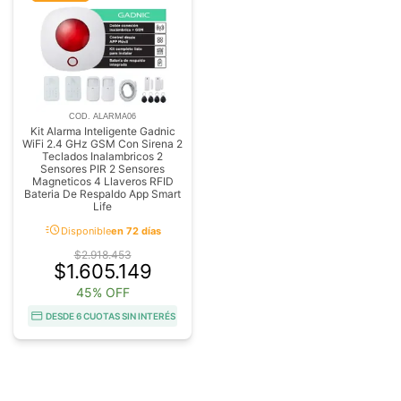
COD. ALARMA06
Kit Alarma Inteligente Gadnic
WiFi 2.4 GHz GSM Con Sirena 2
Teclados Inalambricos 2
Sensores PIR 2 Sensores
Magneticos 4 Llaveros RFID
Bateria De Respaldo App Smart
Life
acute
Disponible
en 72 días
$2.918.453
$1.605.149
45% OFF
DESDE 6 CUOTAS SIN INTERÉS