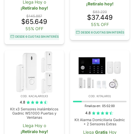
Llega Hoy o
¡Retiralo hoy!
¡Retiralo hoy!
$83.220
$37.449
$145.887
$65.649
55% OFF
55% OFF
DESDE 6 CUOTAS SIN INTERÉS
DESDE 6 CUOTAS SIN INTERÉS
COD. KACALAR01X3
COD. KITALAR01
4.8
Finaliza en:
05:01:59
Kit x3 Sensores inalámbricos
4.8
Gadnic WS1000 Puertas y
Ventanas
Kit Alarma Domiciliaria Gadnic
+ 2 Sensores Extras
Llega Hoy o
¡Retiralo hoy!
Llega
Gratis
Hoy