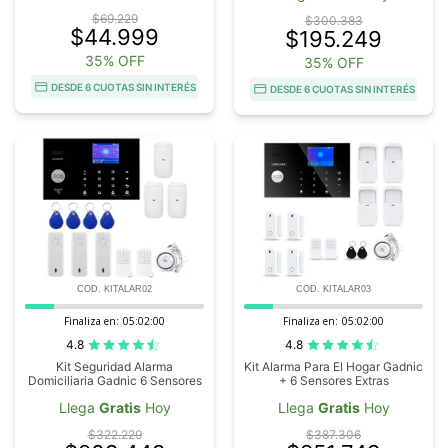
$69.229
$300.383
$44.999
$195.249
35% OFF
35% OFF
DESDE 6 CUOTAS SIN INTERÉS
DESDE 6 CUOTAS SIN INTERÉS
COD. KITALAR02
COD. KITALAR03
Finaliza en:
05:01:59
Finaliza en:
05:01:59
4.8
4.8
Kit Seguridad Alarma
Kit Alarma Para El Hogar Gadnic
Domiciliaria Gadnic 6 Sensores
+ 6 Sensores Extras
Llega
Gratis
Hoy
Llega
Gratis
Hoy
$322.229
$387.306