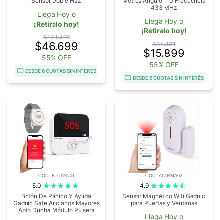
Sensor Doble Haz
Metros Angulo 110 Frecuencia
433 MHz
Llega Hoy o
Llega Hoy o
¡Retiralo hoy!
¡Retiralo hoy!
$103.776
$46.699
$35.331
$15.899
55% OFF
55% OFF
DESDE 6 CUOTAS SIN INTERÉS
DESDE 6 CUOTAS SIN INTERÉS
COD. BOTPAN01
COD. ALARMA02
5.0
4.9
Botón De Pánico Y Ayuda
Sensor Magnético Wifi Gadnic
Gadnic Safe Ancianos Mayores
para Puertas y Ventanas
Apto Ducha Módulo Pulsera
Llega Hoy o