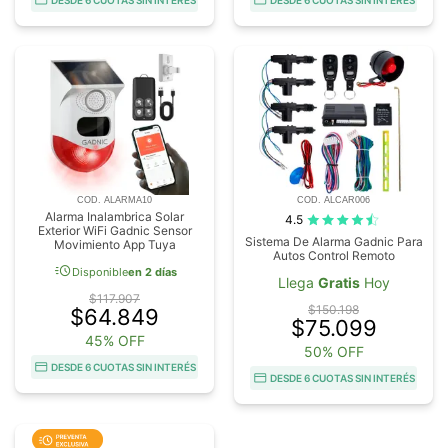
COD. ALARMA10
COD. ALCAR006
Alarma Inalambrica Solar
4.5
Exterior WiFi Gadnic Sensor
Sistema De Alarma Gadnic Para
Movimiento App Tuya
Autos Control Remoto
acute
Disponible
en 2 días
Llega
Gratis
Hoy
$117.907
$150.198
$64.849
$75.099
45% OFF
50% OFF
DESDE 6 CUOTAS SIN INTERÉS
DESDE 6 CUOTAS SIN INTERÉS