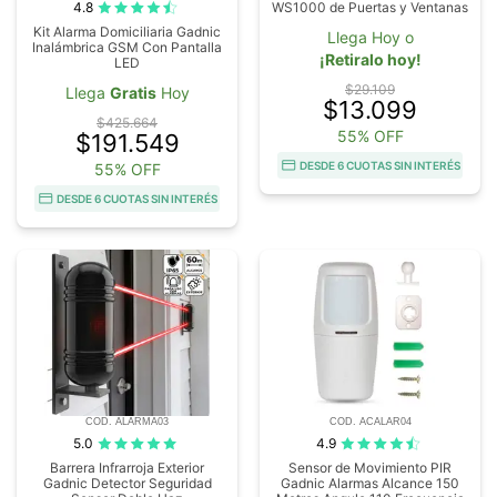
4.8
WS1000 de Puertas y Ventanas
Kit Alarma Domiciliaria Gadnic
Llega Hoy o
Inalámbrica GSM Con Pantalla
¡Retiralo hoy!
LED
$29.109
Llega
Gratis
Hoy
$13.099
$425.664
55% OFF
$191.549
DESDE 6 CUOTAS SIN INTERÉS
55% OFF
DESDE 6 CUOTAS SIN INTERÉS
COD. ALARMA03
COD. ACALAR04
5.0
4.9
Barrera Infrarroja Exterior
Sensor de Movimiento PIR
Gadnic Detector Seguridad
Gadnic Alarmas Alcance 150