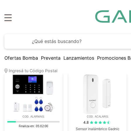
Ofertas Bomba
Preventa
Lanzamientos
Promociones B
17
Artículos encontrados
Ingresá tu Código Postal
COD. ALARMA01
COD. ACALAR01
4.8
Finaliza en:
05:01:59
Sensor inalámbrico Gadnic