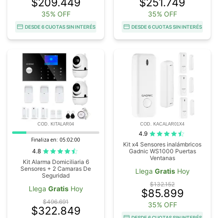
$209.449
$251.749
35% OFF
35% OFF
DESDE 6 CUOTAS SIN INTERÉS
DESDE 6 CUOTAS SIN INTERÉS
COD. KITALAR04
COD. KACALAR01X4
4.9
Finaliza en:
05:01:59
Kit x4 Sensores inalámbricos
4.8
Gadnic WS1000 Puertas
Ventanas
Kit Alarma Domiciliaria 6
Sensores + 2 Camaras De
Llega
Gratis
Hoy
Seguridad
$132.152
Llega
Gratis
Hoy
$85.899
$496.691
35% OFF
$322.849
DESDE 6 CUOTAS SIN INTERÉS