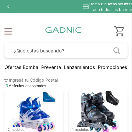
Hasta
6 cuotas sin inte
con todos los banco
Ofertas Bomba
Preventa
Lanzamientos
Promociones B
Ingresá tu Código Postal
3
Artículos encontrados
2 modelos
1 modelos