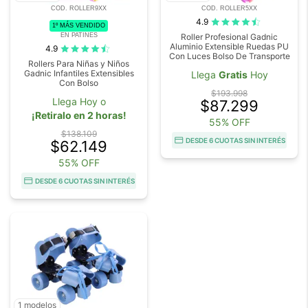
COD. ROLLER9XX
COD. ROLLER5XX
4.9
1º MÁS VENDIDO
EN PATINES
Roller Profesional Gadnic
Aluminio Extensible Ruedas PU
4.9
Con Luces Bolso De Transporte
Rollers Para Niñas y Niños
Gadnic Infantiles Extensibles
Llega
Gratis
Hoy
Con Bolso
$193.998
Llega Hoy o
$87.299
¡Retiralo en 2 horas!
55% OFF
$138.109
DESDE 6 CUOTAS SIN INTERÉS
$62.149
55% OFF
DESDE 6 CUOTAS SIN INTERÉS
1 modelos