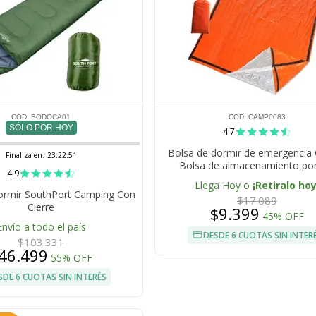
COD. BODOCA01
COD. CAMP0083
SÓLO POR HOY
4.7
Bolsa de dormir de emergencia
Finaliza en:
23:22:51
Bolsa de almacenamiento port
4.9
Llega Hoy o
¡Retiralo hoy
ormir SouthPort Camping Con
$17.089
Cierre
$9.399
45% OFF
Envío a todo el país
DESDE 6 CUOTAS SIN INTER
$103.331
46.499
55% OFF
SDE 6 CUOTAS SIN INTERÉS