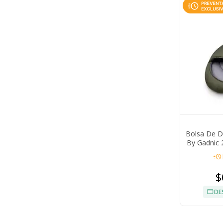
Bolsa De D
By Gadnic 
acute
$
DE