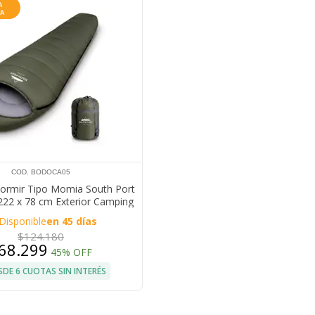
COD. BODOCA05
ormir Tipo Momia South Port
222 x 78 cm Exterior Camping
Trekking
Disponible
en 45 días
$124.180
68.299
45% OFF
SDE 6 CUOTAS SIN INTERÉS