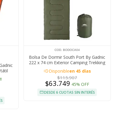
COD. BODOCA04
Bolsa De Dormir South Port By Gadnic
222 x 74 cm Exterior Camping Trekking
 Gadnic
acute
átil
Disponible
en 45 días
$115.907
!
$63.749
45% OFF
DESDE 6 CUOTAS SIN INTERÉS
ÉS