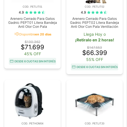
COD. PETLIT01
COD. PETLIT02
4.9
4.9
Arenero Cerrado Para Gatos
Arenero Cerrado Para Gatos
Gadnic PEPT01 Litera Bandeja
Gadnic PEPT02 Litera Bandeja
Anti Olor Con Pala
Anti Olor Con Pala Ventilación
acute
Llega Hoy o
Disponible
en 20 días
¡Retiralo en 2 horas!
$130.362
$71.699
$147.553
$66.399
45% OFF
55% OFF
DESDE 6 CUOTAS SIN INTERÉS
DESDE 6 CUOTAS SIN INTERÉS
COD. PETHOM04
COD. PETLIT20