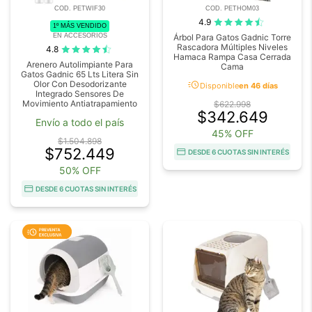
COD. PETWIF30
COD. PETHOM03
4.9
1º MÁS VENDIDO
EN ACCESORIOS
Árbol Para Gatos Gadnic Torre
Rascadora Múltiples Niveles
4.8
Hamaca Rampa Casa Cerrada
Arenero Autolimpiante Para
Cama
Gatos Gadnic 65 Lts Litera Sin
acute
Olor Con Desodorizante
Disponible
en 46 días
Integrado Sensores De
Movimiento Antiatrapamiento
$622.998
$342.649
Envío a todo el país
45% OFF
$1.504.898
$752.449
DESDE 6 CUOTAS SIN INTERÉS
50% OFF
DESDE 6 CUOTAS SIN INTERÉS