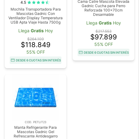
Cama Catre Mascota Elevada
4.5
Gadnic Cucha para Perro
Mochila Transportadora Para
Reforzada 100x70cm
Mascotas Gadnic Con
Desarmable
Ventilador Display Temperatura
USB Apta Viaje Hasta 7500g
Llega
Gratis
Hoy
Llega
Gratis
Hoy
$217.553
$97.899
$264.109
$118.849
55% OFF
55% OFF
DESDE 6 CUOTAS SIN INTERÉS
DESDE 6 CUOTAS SIN INTERÉS
COD. PETLIT23
Manta Refrigerante Para
Mascotas Gadnic Gel
Refrescante Antidesgarro