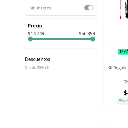
Sin interés
Precio
$14.749
$56.899
1º M
Descuentos
Kit Regalo
Desde 55% (5)
Lleg
$
DE