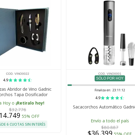
COD. VINO0022
COD. VINO0001
SÓLO POR HOY
4.9
ezas Abridor de Vino Gadnic
Finaliza en:
23:11:12
orchos Tapa Dosificador
4.9
a Hoy o
¡Retiralo hoy!
Sacacorchos Automático Gadni
$32.776
14.749
55% OFF
Envío a todo el país
SDE 6 CUOTAS SIN INTERÉS
$80.887
$36.399
55% OFF