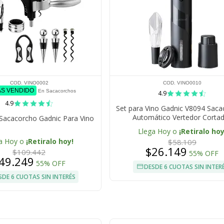
COD. VINO0002
COD. VINO0010
ÁS VENDIDO
En Sacacorchos
4.9
4.9
Set para Vino Gadnic V8094 Sac
Automático Vertedor Corta
 Sacacorcho Gadnic Para Vino
Llega Hoy o
¡Retiralo hoy
a Hoy o
¡Retiralo hoy!
$58.109
$26.149
$109.442
55% OFF
49.249
55% OFF
DESDE 6 CUOTAS SIN INTER
SDE 6 CUOTAS SIN INTERÉS