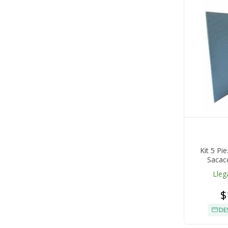
Kit 5 Pi
Sacac
Lleg
$
DE