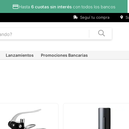
Hasta
6 cuotas sin interés
con todos los bancos
Seguí tu compra
Su
Lanzamientos
Promociones Bancarias