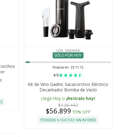
COD. VINO0008
SÓLO POR HOY
acorchos
Finaliza en:
23:11:12
dor
4.9
!
Kit de Vino Gadnic Sacacorchos Eléctrico
Decantador Bomba de Vacío
Llega Hoy o
¡Retiralo hoy!
ÉS
$126.442
$56.899
55% OFF
DESDE 6 CUOTAS SIN INTERÉS