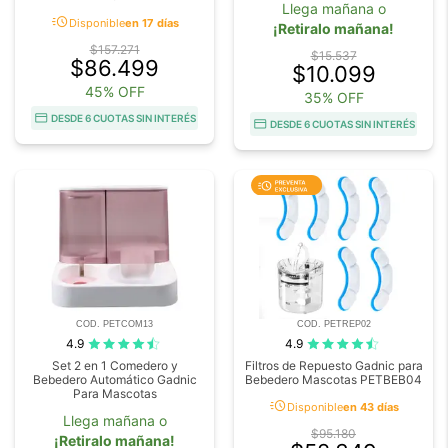
Llega mañana o
acute
Disponible
en 17 días
¡Retiralo mañana!
$157.271
$15.537
$86.499
$10.099
45% OFF
35% OFF
DESDE 6 CUOTAS SIN INTERÉS
DESDE 6 CUOTAS SIN INTERÉS
COD. PETCOM13
COD. PETREP02
4.9
4.9
Set 2 en 1 Comedero y
Filtros de Repuesto Gadnic para
Bebedero Automático Gadnic
Bebedero Mascotas PETBEB04
Para Mascotas
acute
Disponible
en 43 días
Llega mañana o
$95.180
¡Retiralo mañana!