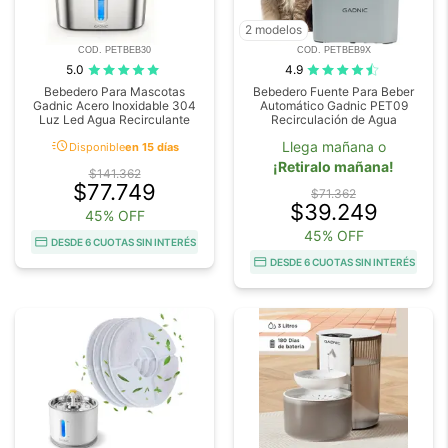
2 modelos
COD. PETBEB30
COD. PETBEB9X
5.0
4.9
Bebedero Para Mascotas
Bebedero Fuente Para Beber
Gadnic Acero Inoxidable 304
Automático Gadnic PET09
Luz Led Agua Recirculante
Recirculación de Agua
acute
Llega mañana o
Disponible
en 15 días
¡Retiralo mañana!
$141.362
$77.749
$71.362
$39.249
45% OFF
45% OFF
DESDE 6 CUOTAS SIN INTERÉS
DESDE 6 CUOTAS SIN INTERÉS