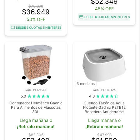
$52.349
$73.898
45% OFF
$36.949
DESDE 6 CUOTAS SIN INTERÉS
50% OFF
DESDE 6 CUOTAS SIN INTERÉS
3 modelos
COD. PETAP30L
COD. PETBE12X
5.0
4.8
Contenedor Hermético Gadnic
Cuenco Tazón de Agua
Para Alimentos de Mascotas
Flotante Gadnic PETB12
30L
Bebedero Antiderrame
Llega mañana o
Llega mañana o
¡Retiralo mañana!
¡Retiralo mañana!
$82.306
$47.998