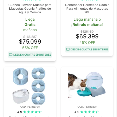
Cuenco Elevado Mueble para
Contenedor Hermético Gadnic
Mascotas Gadnic Platitos de
Para Alimentos de Mascotas
Agua y Comida
20L
Llega
Llega mañana o
Gratis
¡Retiralo mañana!
mañana
$126.180
$69.399
$166.887
$75.099
45% OFF
55% OFF
DESDE 6 CUOTAS SIN INTERÉS
DESDE 6 CUOTAS SIN INTERÉS
COD. PETREP05
COD. PETBEB05
4.9
4.9