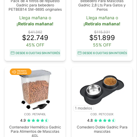
Pack de 4 filtros de repuesto
Bebedero Para Mascotas
Gadnic para bebedero
Gadnic 2,8 Lts Para Gatos y
PETBEB14 SM-669S originales
Perros
Llega mañana o
Llega mañana o
¡Retiralo mañana!
¡Retiralo mañana!
$41.362
$115.331
$22.749
$51.899
45% OFF
55% OFF
DESDE 6 CUOTAS SIN INTERÉS
DESDE 6 CUOTAS SIN INTERÉS
1 modelos
COD. PETAP40L
COD. PETCO10X
4.9
4.8
Contenedor Hermético Gadnic
Comedero Doble Gadnic Para
Para Alimentos de Mascotas
mascotas
40L