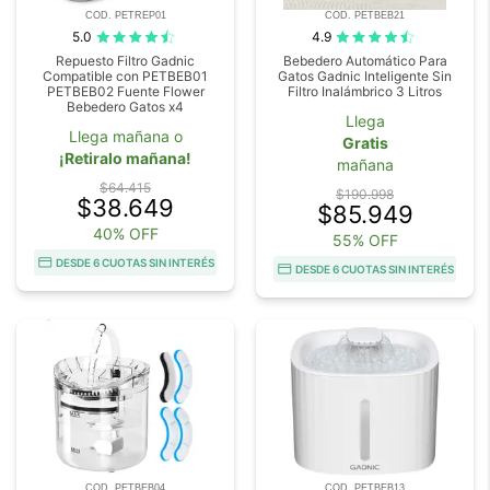
COD. PETREP01
COD. PETBEB21
5.0
4.9
Repuesto Filtro Gadnic
Bebedero Automático Para
Compatible con PETBEB01
Gatos Gadnic Inteligente Sin
PETBEB02 Fuente Flower
Filtro Inalámbrico 3 Litros
Bebedero Gatos x4
Llega
Llega mañana o
Gratis
¡Retiralo mañana!
mañana
$64.415
$190.998
$38.649
$85.949
40% OFF
55% OFF
DESDE 6 CUOTAS SIN INTERÉS
DESDE 6 CUOTAS SIN INTERÉS
COD. PETBEB04
COD. PETBEB13