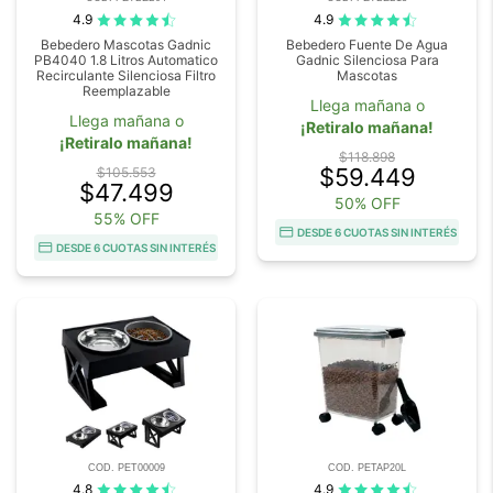
4.9
4.9
Bebedero Mascotas Gadnic
Bebedero Fuente De Agua
PB4040 1.8 Litros Automatico
Gadnic Silenciosa Para
Recirculante Silenciosa Filtro
Mascotas
Reemplazable
Llega mañana o
Llega mañana o
¡Retiralo mañana!
¡Retiralo mañana!
$118.898
$59.449
$105.553
$47.499
50% OFF
55% OFF
DESDE 6 CUOTAS SIN INTERÉS
DESDE 6 CUOTAS SIN INTERÉS
COD. PET00009
COD. PETAP20L
4.8
4.9