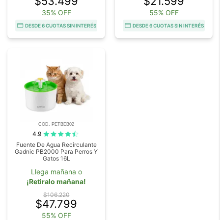
$53.499
$21.599
35% OFF
55% OFF
DESDE 6 CUOTAS SIN INTERÉS
DESDE 6 CUOTAS SIN INTERÉS
COD. PETBEB02
4.9
Fuente De Agua Recirculante
Gadnic PB2000 Para Perros Y
Gatos 16L
Llega mañana o
¡Retiralo mañana!
$106.220
$47.799
55% OFF