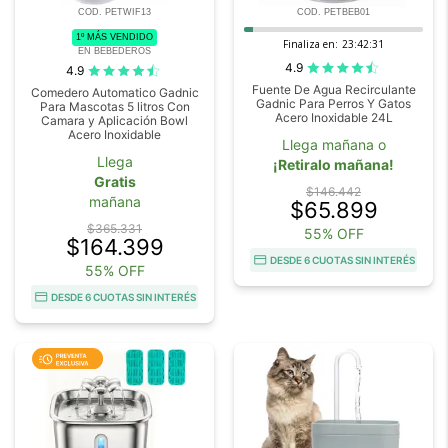
COD. PETWIF13
COD. PETBEB01
1º MÁS VENDIDO
Finaliza en:
23:42:30
EN BEBEDEROS
4.9
4.9
Fuente De Agua Recirculante
Comedero Automatico Gadnic
Gadnic Para Perros Y Gatos
Para Mascotas 5 litros Con
Acero Inoxidable 24L
Camara y Aplicación Bowl
Acero Inoxidable
Llega mañana o
Llega
¡Retiralo mañana!
Gratis
$146.442
mañana
$65.899
$365.331
55% OFF
$164.399
DESDE 6 CUOTAS SIN INTERÉS
55% OFF
DESDE 6 CUOTAS SIN INTERÉS