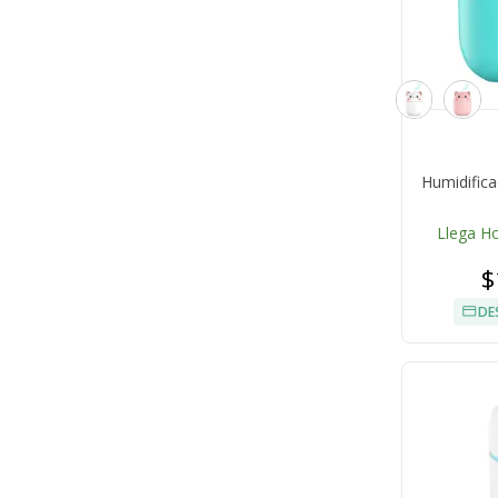
Humidifica
Llega H
$
DE