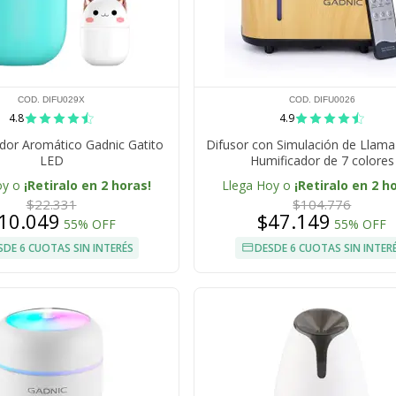
COD. DIFU029X
COD. DIFU0026
4.8
4.9
dor Aromático Gadnic Gatito
Difusor con Simulación de Llama
LED
Humificador de 7 colores
oy o
¡Retiralo en 2 horas!
Llega Hoy o
¡Retiralo en 2 h
$22.331
$104.776
10.049
$47.149
55% OFF
55% OFF
SDE 6 CUOTAS SIN INTERÉS
DESDE 6 CUOTAS SIN INTER