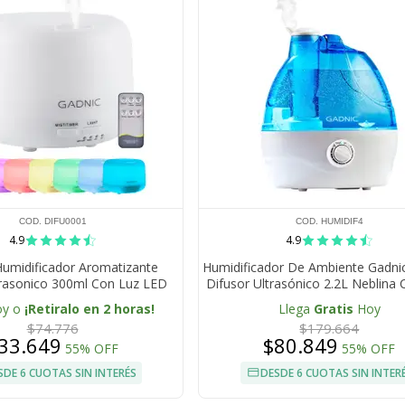
COD. DIFU0001
COD. HUMIDIF4
4.9
4.9
Humidificador Aromatizante
Humidificador De Ambiente Gadn
trasonico 300ml Con Luz LED
Difusor Ultrasónico 2.2L Neblina 
le Con Aceites Esenciales
Boquilla 360 Grados Apagado Au
oy o
¡Retiralo en 2 horas!
Llega
Gratis
Hoy
pagado Automatico
Hasta 20 m2
$74.776
$179.664
33.649
$80.849
55% OFF
55% OFF
SDE 6 CUOTAS SIN INTERÉS
DESDE 6 CUOTAS SIN INTER