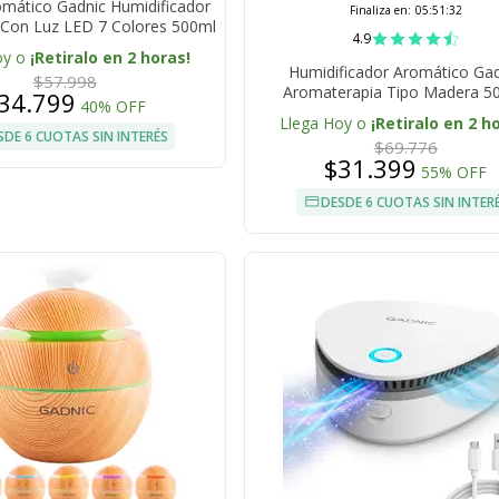
omático Gadnic Humidificador
Finaliza en:
05:51:31
 Con Luz LED 7 Colores 500ml
4.9
oy o
¡Retiralo en 2 horas!
Humidificador Aromático Ga
$57.998
Aromaterapia Tipo Madera 5
34.799
40% OFF
Llega Hoy o
¡Retiralo en 2 h
SDE 6 CUOTAS SIN INTERÉS
$69.776
$31.399
55% OFF
DESDE 6 CUOTAS SIN INTER