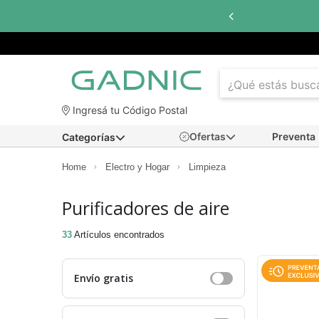
n interés
con todos los bancos
Ingresá tu Código Postal
Ofertas
Preventa
Categorías
Home
Electro y Hogar
Limpieza
Purificadores de aire
33
Artículos encontrados
Envío gratis