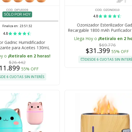
COD. DIFU0009
COD. OZONO010
SÓLO POR HOY
4.8
Ozonizador Esterilizador Gad
Finaliza en:
23:51:31
Recargable 1800 mAh Purificador
4.8
Portatil Generador De Ozono U
Llega Hoy o
¡Retiralo en 2 h
Hogar Auto Y Heladera
or Gadnic Humidificador
$69.776
zante para Aceites 130mL
$31.399
55% OFF
Bamboo
oy o
¡Retiralo en 2 horas!
DESDE 6 CUOTAS SIN INTER
$26.442
11.899
55% OFF
SDE 6 CUOTAS SIN INTERÉS