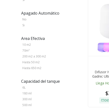
Apagado Automático
No
Si
Area Efectiva
10 m2
70m²
200 m2 a 300 m2
Hasta 50 m2
Hasta 650 m2
Difusor 
Gadnic Ul
Compatib
Capacidad del tanque
Llega H
A
6L
$
180 ml
300 ml
DE
500 ml