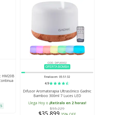
COD. DIFU0002
OFERTA BOMBA
ic HM20B
Finaliza en:
05:51:31
Continua
4.9
tomatico
Difusor Aromaterapia Ultrasónico Gadnic
Bamboo 300ml 7 Luces LED
Temporizador Apagado Automático
Llega Hoy o
¡Retiralo en 2 horas!
ÉS
$55.229
$35.899
35% OFF