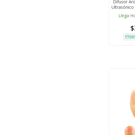
Difusor Ar
Ultrasónico
Llega H
$
DE