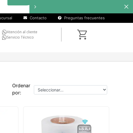
cuotas sin
Hasta
1
interés
en
seleccionados
cursal
Contacto
Preguntas frecuentes
Atención al cliente
Servicio Técnico
Ordenar
por: