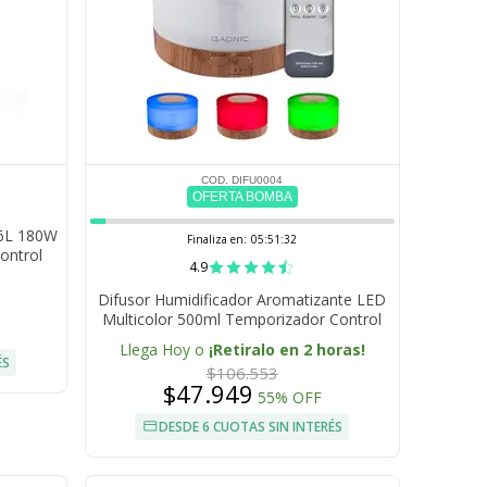
COD. DIFU0004
OFERTA BOMBA
 6L 180W
Finaliza en:
05:51:31
ontrol
4.9
Difusor Humidificador Aromatizante LED
Multicolor 500ml Temporizador Control
Remoto Uso Prolongado 30hs
Llega Hoy o
¡Retiralo en 2 horas!
ÉS
$106.553
$47.949
55% OFF
DESDE 6 CUOTAS SIN INTERÉS