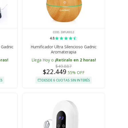
COD. DIFU0012
4.8
 Gadnic
Humificador Ultra Silencioso Gadnic
Aromaterapia
oras!
Llega Hoy o
¡Retiralo en 2 horas!
$49.887
$22.449
55% OFF
ÉS
DESDE 6 CUOTAS SIN INTERÉS