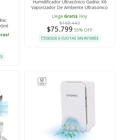
Humidificador Ultrasónico Gadnic K6
Vaporizador De Ambiente Ultrasonico
Llega
Gratis
Hoy
dnic
$168.442
00ml
$75.799
55% OFF
oras!
DESDE 6 CUOTAS SIN INTERÉS
ÉS