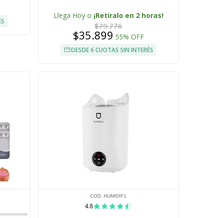
Llega Hoy o
¡Retiralo en 2 horas!
ÉS
$79.776
$35.899
55% OFF
DESDE 6 CUOTAS SIN INTERÉS
COD. HUMIDIF1
4.8