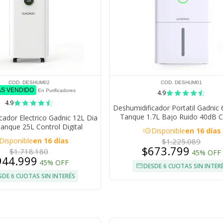
COD. DESHUM02
COD. DESHUM01
ÁS VENDIDO
En Purificadores
4.9
4.9
Deshumidificador Portatil Gadnic
Tanque 1.7L Bajo Ruido 40dB C
cador Electrico Gadnic 12L Dia
Electronico
nque 25L Control Digital
acute
Disponible
en 16 días
ador 24h 46 dB R290 15 m2
Disponible
en 16 días
$1.225.089
$673.799
$1.718.180
45% OFF
944.999
45% OFF
DESDE 6 CUOTAS SIN INTER
SDE 6 CUOTAS SIN INTERÉS