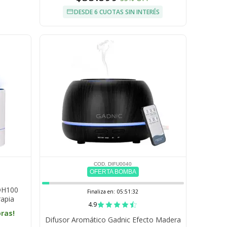
DESDE 6 CUOTAS SIN INTERÉS
COD. DIFU0040
OFERTA BOMBA
 DH100
Finaliza en:
05:51:31
apia
4.9
oras!
Difusor Aromático Gadnic Efecto Madera