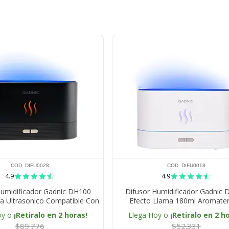
COD. DIFU0028
COD. DIFU0018
4.9
4.9
Humidificador Gadnic DH100
Difusor Humidificador Gadnic
a Ultrasonico Compatible Con
Efecto Llama 180ml Aromater
Esenciales Luz LED Apagado
Ultrasónica
oy o
¡Retiralo en 2 horas!
Llega Hoy o
¡Retiralo en 2 h
Automático
$89.776
$52.331