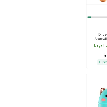
Difus
Aromati
Llega H
$
DE