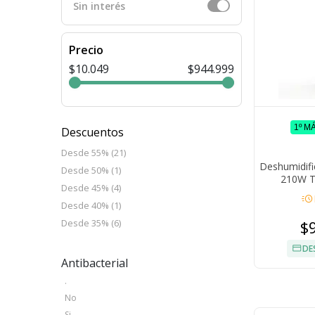
Sin interés
Precio
$10.049
$944.999
1º M
Descuentos
Desde 55% (21)
Deshumidifi
Desde 50% (1)
210W Ta
Desde 45% (4)
Temporiz
acute
Desde 40% (1)
$
Desde 35% (6)
DE
Antibacterial
.
No
Si