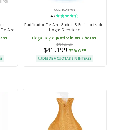
COD. IOAIR001
4.7
nic
Purificador De Aire Gadnic 3 En 1 Ionizador
 De Aire
Hogar Silencioso
SB Para
oras!
Llega Hoy o
¡Retiralo en 2 horas!
$91.553
$41.199
55% OFF
ÉS
DESDE 6 CUOTAS SIN INTERÉS