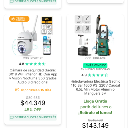
DESDE 6 CUOTAS SIN INTERÉS
COD. P2P00127
COD. HIDLAV09
4.8
1º MÁS VENDIDO
EN HIDROLAVADORAS
Cámara de seguridad Gadnic
SX19 WiFi interior HD Con App
4.9
y Visión Nocturna 350 grados
Hidrolavadora Electrica Gadnic
Audio Bidireccional
110 Bar 1600 PSI 220V Caudal
acute
6.5L Min Motor Aluminio
Disponible
en 15 días
Manguera 5M
$80.635
Llega
Gratis
$44.349
partir del lunes o
45% OFF
¡Retiralo el lunes!
DESDE 6 CUOTAS SIN INTERÉS
$318.109
$143.149