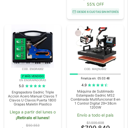
55% OFF
DESDE 6 CUOTAS SIN INTERÉS
COD. ENGRA002
COD. MAQSUB02
1º MÁS VENDIDO
Finaliza en:
05:03:46
EN ENGRAPADORAS
4.9
5.0
Máquina de Sublimado
Engrapadora Gadnic Triple
Estampado Gadnic MS2
Accion Acero Manual Clavos T
Combinada Multifuncional 8 en
Clavos U Clavos Puerta 1800
1 Control Digital 29x38cm
Grapas Maletin Plastico
1200W
Llega a partir del lunes o
Envío a todo el país
¡Retiralo el lunes!
$1.599.698
$50.553
$799.849