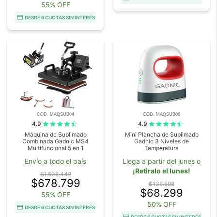
55% OFF
DESDE 6 CUOTAS SIN INTERÉS
COD. MAQSUB04
COD. MAQSUB06
4.9
4.9
Máquina de Sublimado
Mini Plancha de Sublimado
Combinada Gadnic MS4
Gadnic 3 Niveles de
Multifuncional 5 en 1
Temperatura
Envío a todo el país
Llega a partir del lunes o
¡Retiralo el lunes!
$1.508.442
$678.799
$136.598
$68.299
55% OFF
50% OFF
DESDE 6 CUOTAS SIN INTERÉS