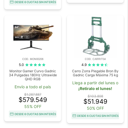
DESDE 6 CUOTAS SIN INTERÉS
COD. MON00206
COD. CARRIT04
5.0
4.9
Monitor Gamer Curvo Gadnic
Carro Zorra Plegable Bron By
34 Pulgadas 180Hz Ultrawide
Gadnic Carga Máxima 75 kg
QHD RGB
Llega a partir del lunes o
Envío a todo el país
¡Retiralo el lunes!
$1.287.887
$103.898
$579.549
$51.949
55% OFF
50% OFF
DESDE 6 CUOTAS SIN INTERÉS
DESDE 6 CUOTAS SIN INTERÉS