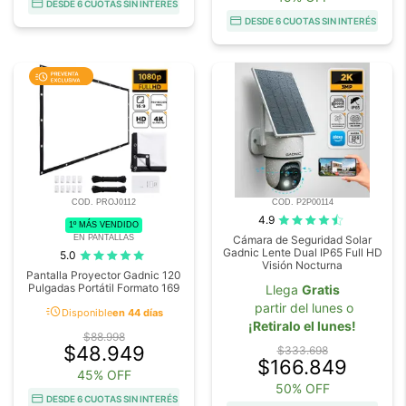
DESDE 6 CUOTAS SIN INTERÉS
DESDE 6 CUOTAS SIN INTERÉS
COD. PROJ0112
COD. P2P00114
4.9
1º MÁS VENDIDO
EN PANTALLAS
Cámara de Seguridad Solar
Gadnic Lente Dual IP65 Full HD
5.0
Visión Nocturna
Pantalla Proyector Gadnic 120
Pulgadas Portátil Formato 169
Llega
Gratis
partir del lunes o
acute
Disponible
en 44 días
¡Retiralo el lunes!
$88.998
$48.949
$333.698
$166.849
45% OFF
50% OFF
DESDE 6 CUOTAS SIN INTERÉS