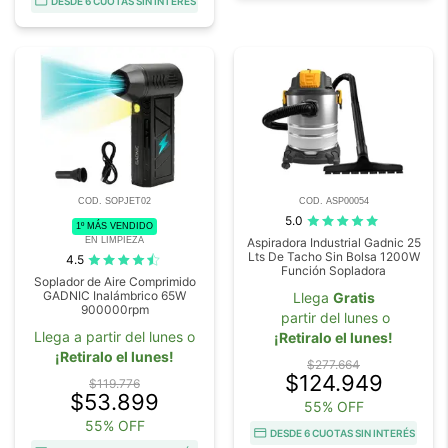
DESDE 6 CUOTAS SIN INTERÉS
COD. SOPJET02
COD. ASP00054
5.0
1º MÁS VENDIDO
EN LIMPIEZA
Aspiradora Industrial Gadnic 25
Lts De Tacho Sin Bolsa 1200W
4.5
Función Sopladora
Soplador de Aire Comprimido
GADNIC Inalámbrico 65W
Llega
Gratis
900000rpm
partir del lunes o
Llega a partir del lunes o
¡Retiralo el lunes!
¡Retiralo el lunes!
$277.664
$124.949
$119.776
$53.899
55% OFF
55% OFF
DESDE 6 CUOTAS SIN INTERÉS