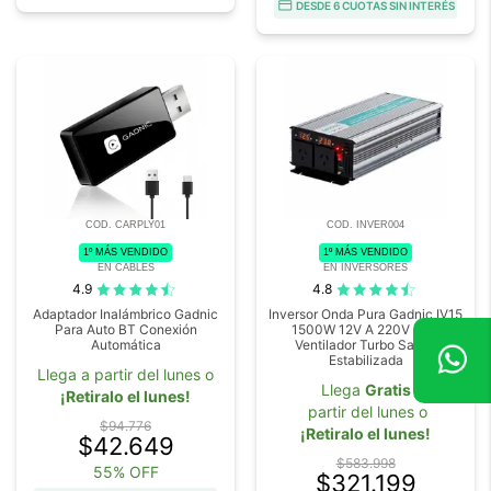
DESDE 6 CUOTAS SIN INTERÉS
COD. CARPLY01
COD. INVER004
1º MÁS VENDIDO
1º MÁS VENDIDO
EN CABLES
EN INVERSORES
4.9
4.8
Adaptador Inalámbrico Gadnic
Inversor Onda Pura Gadnic IV15
Para Auto BT Conexión
1500W 12V A 220V USB
Automática
Ventilador Turbo Salida
Estabilizada
Llega a partir del lunes o
Llega
Gratis
¡Retiralo el lunes!
partir del lunes o
$94.776
¡Retiralo el lunes!
$42.649
$583.998
55% OFF
$321.199