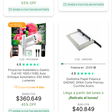
55% OFF
DESDE 6 CUOTAS SIN INTERÉS
DESDE 6 CUOTAS SIN INTERÉS
COD. PROJ600W
COD. LIBRE006
4.8
Finaliza en:
23:03:45
Proyector Inalámbrico Gadnic
4.8
Full HD 1920x1080 Auto
Enfoque Automático 250 ANSI
Guillotina Papel Palanca
Lumenes
GADNIC GPA4 Corte Preciso
Cuchilla Acero
acute
Disponible
en 9 días
Llega a partir del lunes o
$655.725
$360.649
¡Retiralo el lunes!
45% OFF
$90.776
$40.849
DESDE 6 CUOTAS SIN INTERÉS