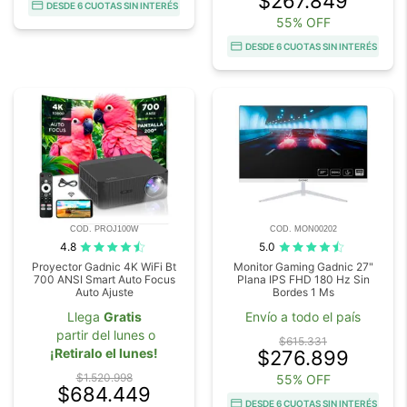
$267.849
DESDE 6 CUOTAS SIN INTERÉS
55% OFF
DESDE 6 CUOTAS SIN INTERÉS
COD. PROJ100W
COD. MON00202
4.8
5.0
Proyector Gadnic 4K WiFi Bt
Monitor Gaming Gadnic 27"
700 ANSI Smart Auto Focus
Plana IPS FHD 180 Hz Sin
Auto Ajuste
Bordes 1 Ms
Llega
Gratis
Envío a todo el país
partir del lunes o
$615.331
¡Retiralo el lunes!
$276.899
$1.520.998
55% OFF
$684.449
DESDE 6 CUOTAS SIN INTERÉS