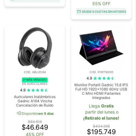
55% OFF
DESDE 6 CUOTAS SIN INTERÉS
COD. ABLUE164
COD. PORTMO05
4.9
1º MÁS VENDIDO
EN AURICULARES
Monitor Portatil Gadnic 15.6 IPS
Full HD 1920x1080 60Hz USB
4.9
C Mini HDMI Parlantes
Auriculares Inalámbricos
Integrados
Gadnic A164 Vincha
Cancelación de Ruido
Llega
Gratis
partir del lunes o
acute
Disponible
en 5 días
¡Retiralo el lunes!
$84.816
$46.649
$434.998
$195.749
45% OFF