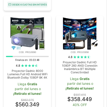
DESDE 6 CUOTAS SIN INTERÉS
COD. PROJ0090
COD. PROJ330W
4.8
Finaliza en:
05:03:46
Proyector Gadnic Full HD
4.8
1080P 260 ANSI Conexión
Inalámbrica BT Múltiple
Proyector Gadnic 8000
Conectividad
Lumenes Full HD Android WiFi
Bluetooth Dolby 1080P 8K 4K
Llega
Gratis
partir del lunes o
Llega
Gratis
¡Retiralo el lunes!
partir del lunes o
¡Retiralo el lunes!
$597.415
$358.449
$862.075
$560.349
40% OFF