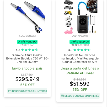
COD. SIER0002
COD. AV000029
1º MÁS VENDIDO
1º MÁS VENDIDO
EN SIERRAS
EN INFLADORES
4.8
4.9
Sierra de Altura Gadnic
Inflador de Neumáticos
Extensible Eléctrica 750 W 180-
Inalámbrico Mini Recargable
270 cm 250 mm
Gadnic Compresor de Aire
Envío a todo el país
Llega a partir del lunes o
¡Retiralo el lunes!
$657.664
$295.949
$114.664
$51.599
55% OFF
55% OFF
DESDE 6 CUOTAS SIN INTERÉS
DESDE 6 CUOTAS SIN INTERÉS