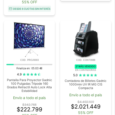
55% OFF
DESDE 6 CUOTAS SIN INTERÉS
COD. PROJ0003
COD. CONT0088
1º MÁS VENDIDO
Finaliza en:
05:03:46
EN CONTADORAS
4.9
5.0
Pantalla Para Proyector Gadnic
Contadora de Billetes Gadnic
100 Pulgadas Tripode 160
1000min UV IR MG CIS
Grados Retractil Auto Lock Alta
Compacta
Estabilidad
Envío a todo el país
Envío a todo el país
$4.492.109
$342.768
$2.021.449
$222.799
55% OFF