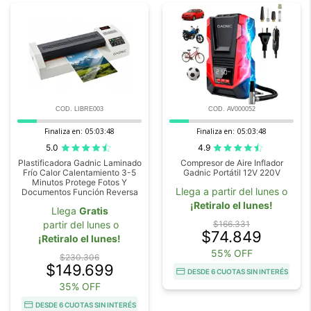
COD. LIBRE003
COD. AV000052
Finaliza en:
05:03:46
Finaliza en:
05:03:46
5.0
4.9
Plastificadora Gadnic Laminado
Compresor de Aire Inflador
Frío Calor Calentamiento 3-5
Gadnic Portátil 12V 220V
Minutos Protege Fotos Y
Llega a partir del lunes o
Documentos Función Reversa
¡Retiralo el lunes!
Llega
Gratis
partir del lunes o
$166.331
$74.849
¡Retiralo el lunes!
55% OFF
$230.306
$149.699
DESDE 6 CUOTAS SIN INTERÉS
35% OFF
DESDE 6 CUOTAS SIN INTERÉS