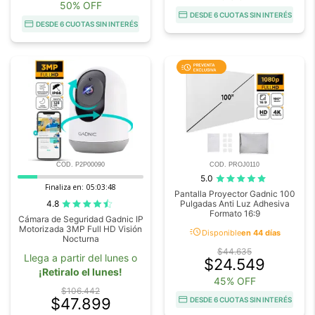
50% OFF
DESDE 6 CUOTAS SIN INTERÉS
DESDE 6 CUOTAS SIN INTERÉS
COD. P2P00090
COD. PROJ0110
5.0
Finaliza en:
05:03:46
Pantalla Proyector Gadnic 100
4.8
Pulgadas Anti Luz Adhesiva
Formato 16:9
Cámara de Seguridad Gadnic IP
Motorizada 3MP Full HD Visión
acute
Disponible
en 44 días
Nocturna
$44.635
Llega a partir del lunes o
$24.549
¡Retiralo el lunes!
45% OFF
$106.442
$47.899
DESDE 6 CUOTAS SIN INTERÉS