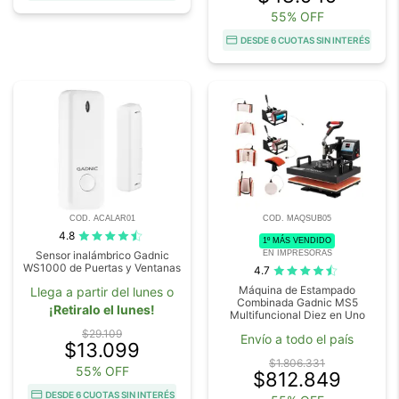
55% OFF
DESDE 6 CUOTAS SIN INTERÉS
COD. ACALAR01
COD. MAQSUB05
4.8
1º MÁS VENDIDO
EN IMPRESORAS
Sensor inalámbrico Gadnic
WS1000 de Puertas y Ventanas
4.7
Máquina de Estampado
Llega a partir del lunes o
Combinada Gadnic MS5
¡Retiralo el lunes!
Multifuncional Diez en Uno
$29.109
Envío a todo el país
$13.099
$1.806.331
55% OFF
$812.849
DESDE 6 CUOTAS SIN INTERÉS