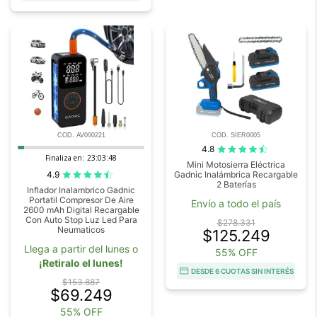
COD. AV000221
COD. SIER0005
4.8
Finaliza en:
23:03:45
Mini Motosierra Eléctrica
4.9
Gadnic Inalámbrica Recargable
2 Baterías
Inflador Inalambrico Gadnic
Portatil Compresor De Aire
Envío a todo el país
2600 mAh Digital Recargable
Con Auto Stop Luz Led Para
$278.331
Neumaticos
$125.249
Llega a partir del lunes o
55% OFF
¡Retiralo el lunes!
DESDE 6 CUOTAS SIN INTERÉS
$153.887
$69.249
55% OFF