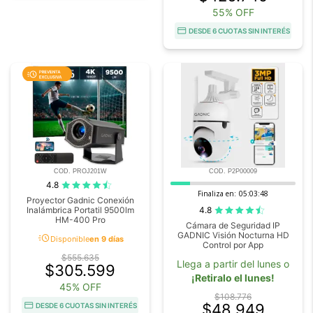
55% OFF
DESDE 6 CUOTAS SIN INTERÉS
COD. PROJ201W
COD. P2P00009
4.8
Finaliza en:
05:03:46
Proyector Gadnic Conexión
4.8
Inalámbrica Portatil 9500lm
HM-400 Pro
Cámara de Seguridad IP
GADNIC Visión Nocturna HD
acute
Disponible
en 9 días
Control por App
$555.635
Llega a partir del lunes o
$305.599
¡Retiralo el lunes!
45% OFF
$108.776
$48.949
DESDE 6 CUOTAS SIN INTERÉS