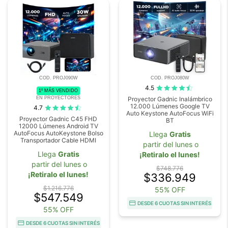
COD. PROJ090W
COD. PROJ080W
4.5
1º MÁS VENDIDO
EN PROYECTORES
Proyector Gadnic Inalámbrico
12.000 Lúmenes Google TV
4.7
Auto Keystone AutoFocus WiFi
Proyector Gadnic C45 FHD
BT
12000 Lúmenes Android TV
AutoFocus AutoKeystone Bolso
Llega
Gratis
Transportador Cable HDMI
partir del lunes o
Llega
Gratis
¡Retiralo el lunes!
partir del lunes o
$748.776
¡Retiralo el lunes!
$336.949
$1.216.776
55% OFF
$547.549
DESDE 6 CUOTAS SIN INTERÉS
55% OFF
DESDE 6 CUOTAS SIN INTERÉS