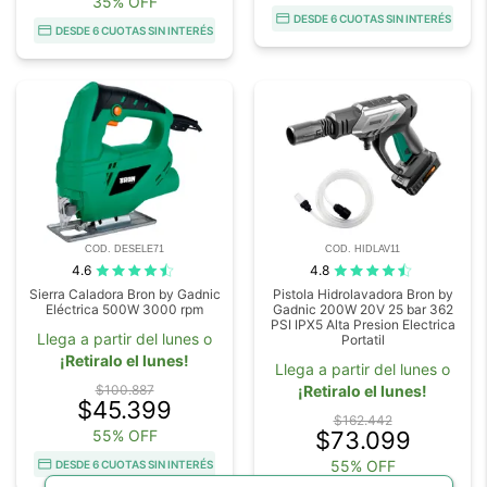
35% OFF
DESDE 6 CUOTAS SIN INTERÉS
DESDE 6 CUOTAS SIN INTERÉS
COD. DESELE71
COD. HIDLAV11
4.6
4.8
Sierra Caladora Bron by Gadnic
Pistola Hidrolavadora Bron by
Eléctrica 500W 3000 rpm
Gadnic 200W 20V 25 bar 362
PSI IPX5 Alta Presion Electrica
Llega a partir del lunes o
Portatil
¡Retiralo el lunes!
Llega a partir del lunes o
$100.887
¡Retiralo el lunes!
$45.399
$162.442
55% OFF
$73.099
55% OFF
DESDE 6 CUOTAS SIN INTERÉS