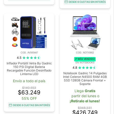
DESDE 6 CUOTAS SIN INTERÉS
COD. AV000447
COD. NOTI0902
4.5
1º MÁS VENDIDO
EN NOTEBOOKS
Inflador Portátil Vetra By Gadnic
150 PSI Digital Bateria
4.8
Recargable Función Desinflado
Notebook Gadnic 14 Pulgadas
Linterna LED
Intel Celeron N4500 RAM 4GB
SSD 128GB Cámara Frontal +
Envío a todo el país
Soporte
$140.553
Llega
Gratis
$63.249
partir del lunes o
55% OFF
¡Retiralo el lunes!
DESDE 6 CUOTAS SIN INTERÉS
$948.331
$426.749