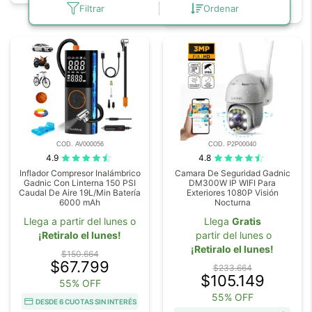
DESDE 6 CUOTAS SIN INTERÉS
Filtrar
Ordenar
COD. AV000056
COD. P2P00040
4.9
4.8
Inflador Compresor Inalámbrico
Camara De Seguridad Gadnic
Gadnic Con Linterna 150 PSI
DM300W IP WIFI Para
Caudal De Aire 19L/Min Batería
Exteriores 1080P Visión
6000 mAh
Nocturna
Llega a partir del lunes o
Llega
Gratis
¡Retiralo el lunes!
partir del lunes o
¡Retiralo el lunes!
$150.664
$67.799
$233.664
$105.149
55% OFF
55% OFF
DESDE 6 CUOTAS SIN INTERÉS