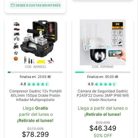
DESDE 6 CUOTAS SIN INTERÉS
COD. AV000012
COD. P2P00045
Finaliza en:
23:03:45
Finaliza en:
05:03:46
4.8
4.9
Compresor Gadnic 12v Portátil
Cámara de Seguridad Gadnic
60Ltmin 150psi Doble Pistón
P245F22 Domo 3MP IP66 Wifi
Inflador Multipropósito
Visión Nocturna
Llega
Gratis
Llega a partir del lunes o
partir del lunes o
¡Retiralo el lunes!
¡Retiralo el lunes!
$92.698
$46.349
$173.998
$78.299
50% OFF