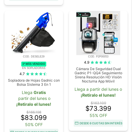
COD. DESELE29
COD. P2P00053
4.9
1º MÁS VENDIDO
EN SOPLADORAS
Cámara De Seguridad Dual
Gadnic P1-QQ4 Seguimiento
4.7
Sirena Resolución HD Visión
Sopladora de Hojas Gadnic con
Nocturna App Móvil
Bolsa Sistema 3 En 1
Llega a partir del lunes o
Llega
Gratis
¡Retiralo el lunes!
partir del lunes o
$163.109
¡Retiralo el lunes!
$73.399
$166.198
55% OFF
$83.099
DESDE 6 CUOTAS SIN INTERÉS
50% OFF