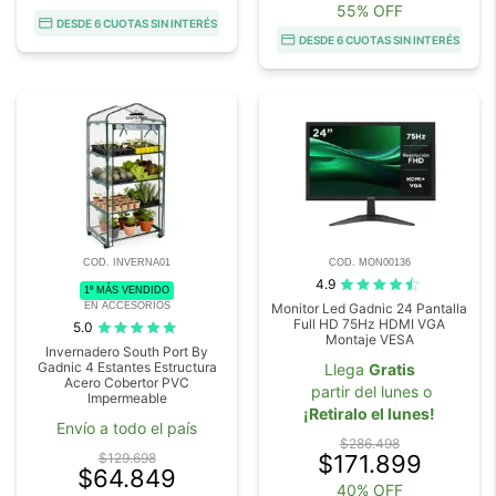
55% OFF
DESDE 6 CUOTAS SIN INTERÉS
DESDE 6 CUOTAS SIN INTERÉS
COD. INVERNA01
COD. MON00136
4.9
1º MÁS VENDIDO
EN ACCESORIOS
Monitor Led Gadnic 24 Pantalla
Full HD 75Hz HDMI VGA
5.0
Montaje VESA
Invernadero South Port By
Gadnic 4 Estantes Estructura
Llega
Gratis
Acero Cobertor PVC
partir del lunes o
Impermeable
¡Retiralo el lunes!
Envío a todo el país
$286.498
$129.698
$171.899
$64.849
40% OFF