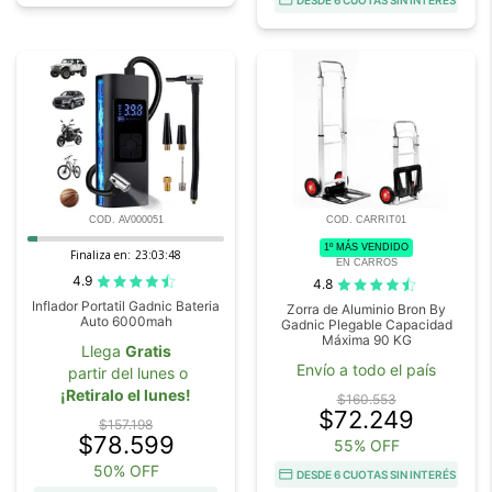
DESDE 6 CUOTAS SIN INTERÉS
COD. AV000051
COD. CARRIT01
1º MÁS VENDIDO
Finaliza en:
23:03:45
EN CARROS
4.9
4.8
Inflador Portatil Gadnic Bateria
Zorra de Aluminio Bron By
Auto 6000mah
Gadnic Plegable Capacidad
Máxima 90 KG
Llega
Gratis
Envío a todo el país
partir del lunes o
¡Retiralo el lunes!
$160.553
$72.249
$157.198
$78.599
55% OFF
50% OFF
DESDE 6 CUOTAS SIN INTERÉS