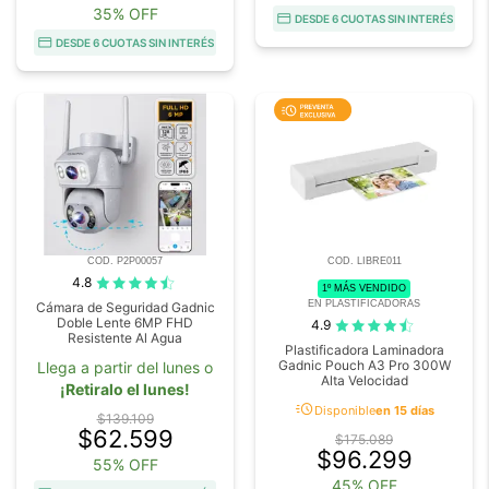
35% OFF
DESDE 6 CUOTAS SIN INTERÉS
DESDE 6 CUOTAS SIN INTERÉS
COD. P2P00057
COD. LIBRE011
4.8
1º MÁS VENDIDO
EN PLASTIFICADORAS
Cámara de Seguridad Gadnic
Doble Lente 6MP FHD
4.9
Resistente Al Agua
Plastificadora Laminadora
Gadnic Pouch A3 Pro 300W
Llega a partir del lunes o
Alta Velocidad
¡Retiralo el lunes!
acute
Disponible
en 15 días
$139.109
$62.599
$175.089
$96.299
55% OFF
45% OFF