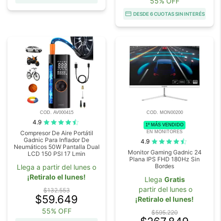
55% OFF
DESDE 6 CUOTAS SIN INTERÉS
COD. AV000415
COD. MON00200
4.9
1º MÁS VENDIDO
EN MONITORES
Compresor De Aire Portátil
Gadnic Para Inflador De
4.9
Neumáticos 50W Pantalla Dual
Monitor Gaming Gadnic 24
LCD 150 PSI 17 Lmin
Plana IPS FHD 180Hz Sin
Bordes
Llega a partir del lunes o
¡Retiralo el lunes!
Llega
Gratis
partir del lunes o
$132.553
$59.649
¡Retiralo el lunes!
55% OFF
$595.220