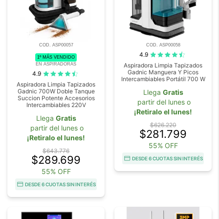
COD. ASP00057
COD. ASP00058
4.9
1º MÁS VENDIDO
EN ASPIRADORAS
Aspiradora Limpia Tapizados
Gadnic Manguera Y Picos
4.9
Intercambiables Portátil 700 W
Aspiradora Limpia Tapizados
Gadnic 700W Doble Tanque
Llega
Gratis
Succion Potente Accesorios
partir del lunes o
Intercambiables 220V
¡Retiralo el lunes!
Llega
Gratis
$626.220
partir del lunes o
$281.799
¡Retiralo el lunes!
55% OFF
$643.776
$289.699
DESDE 6 CUOTAS SIN INTERÉS
55% OFF
DESDE 6 CUOTAS SIN INTERÉS