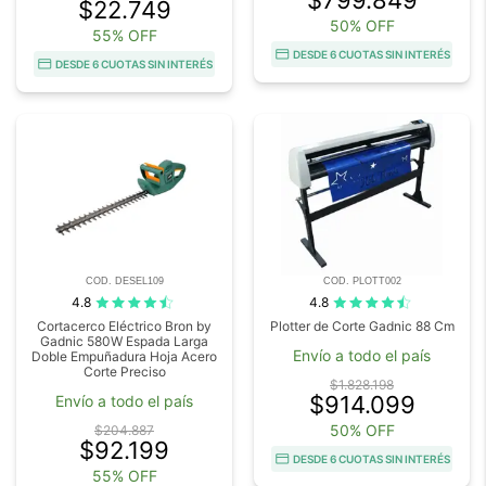
$22.749
50% OFF
55% OFF
DESDE 6 CUOTAS SIN INTERÉS
DESDE 6 CUOTAS SIN INTERÉS
COD. DESEL109
COD. PLOTT002
4.8
4.8
Cortacerco Eléctrico Bron by
Plotter de Corte Gadnic 88 Cm
Gadnic 580W Espada Larga
Envío a todo el país
Doble Empuñadura Hoja Acero
Corte Preciso
$1.828.198
$914.099
Envío a todo el país
50% OFF
$204.887
$92.199
DESDE 6 CUOTAS SIN INTERÉS
55% OFF