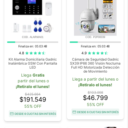
COD. ALARMA01
COD. P2P00039
Finaliza en:
05:03:46
Finaliza en:
05:03:46
4.8
4.9
Kit Alarma Domiciliaria Gadnic
Cámara de Seguridad Gadnic
Inalámbrica GSM Con Pantalla
SX39 IP66 360 Visión Nocturna
LED
Full HD Motorizada Detección
de Movimiento
Llega
Gratis
Llega a partir del lunes o
partir del lunes o
¡Retiralo el lunes!
¡Retiralo el lunes!
$103.998
$425.664
$46.799
$191.549
55% OFF
55% OFF
DESDE 6 CUOTAS SIN INTERÉS
DESDE 6 CUOTAS SIN INTERÉS