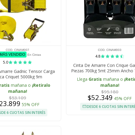
COD. CINAM007
COD. CINAM003
 MÁS VENDIDO
En Cintas
4.8
5.0
Cinta De Amarre Con Crique Ga
Piezas 700kg 5mt 25mm Ancho 
Amarre Gadnic Tensor Carga
ca Criquet 5000kg 9m
Llega
Gratis
mañana o
¡Reti
ratis
mañana o
¡Retiralo
mañana!
mañana!
$95.180
$52.349
$53.109
45% OFF
23.899
55% OFF
DESDE 6 CUOTAS SIN INTER
SDE 6 CUOTAS SIN INTERÉS