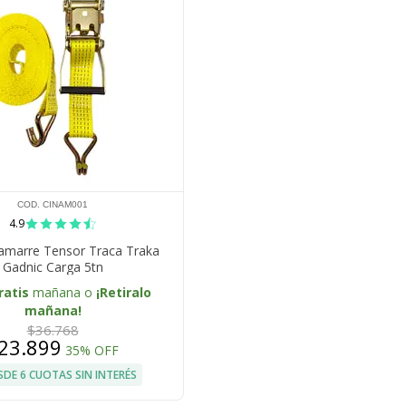
COD. CINAM001
4.9
 amarre Tensor Traca Traka
Gadnic Carga 5tn
ratis
mañana o
¡Retiralo
mañana!
$36.768
23.899
35% OFF
SDE 6 CUOTAS SIN INTERÉS