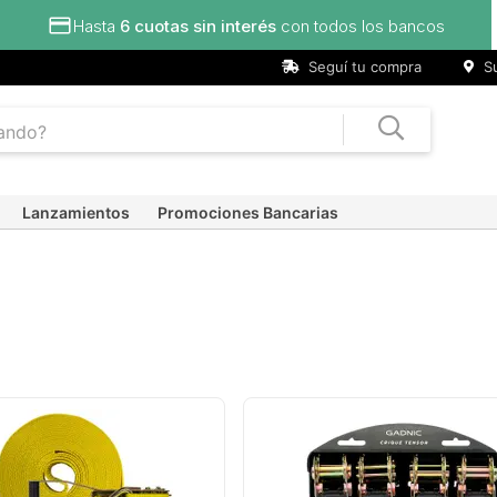
Hasta
6 cuotas sin interés
con todos los bancos
Seguí tu compra
Su
Lanzamientos
Promociones Bancarias