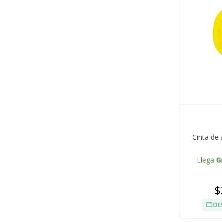
Cinta de
Llega
G
$
DE