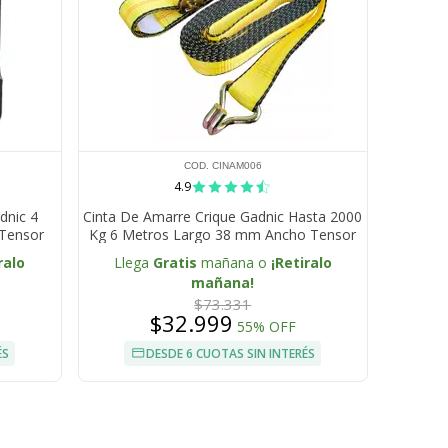
COD. CINAM006
4.9
dnic 4
Cinta De Amarre Crique Gadnic Hasta 2000
Tensor
Kg 6 Metros Largo 38 mm Ancho Tensor
Traca Traka
ralo
Llega
Gratis
mañana o
¡Retiralo
mañana!
$73.331
$32.999
55% OFF
ÉS
DESDE 6 CUOTAS SIN INTERÉS