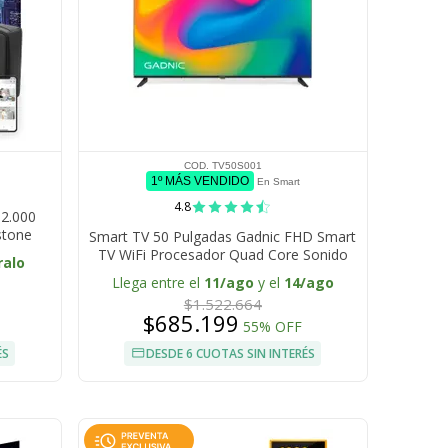
COD. TV50S001
1º MÁS VENDIDO
En Smart
4.8
12.000
stone
Smart TV 50 Pulgadas Gadnic FHD Smart
TV WiFi Procesador Quad Core Sonido
ralo
Estéreo 20W
Llega entre el
11/ago
y el
14/ago
$1.522.664
$685.199
55% OFF
ÉS
DESDE 6 CUOTAS SIN INTERÉS