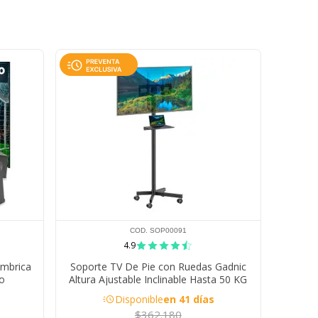
COD. SOP00091
4.9
ámbrica
Soporte TV De Pie con Ruedas Gadnic
ro
Altura Ajustable Inclinable Hasta 50 KG
acute
Disponible
en 41 días
$362.180