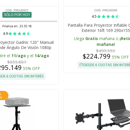
COD. PROJ0007
COD. PROJ0068
SÓLO POR HOY
4.5
Pantalla Para Proyector Inflabl
Finaliza en:
23:35:17
Exterior 16ft 169 290x155
4.9
Llega
Gratis
mañana o
¡Reti
royector Gadnic 120" Manual
mañana!
ode Ángulo De Visión 1080p
$499.553
$224.799
tre el
11/ago
y el
14/ago
55% OFF
$655.887
DESDE 6 CUOTAS SIN INTER
295.149
55% OFF
SDE 6 CUOTAS SIN INTERÉS