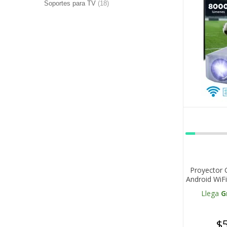
Soportes para TV
(18)
Proyector 
Android WiF
Llega
G
$