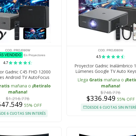
COD. PROJ090W
COD. PROJ080W
ÁS VENDIDO
En Proyectores
4.5
4.7
Proyector Gadnic Inalámbrico 
Lúmenes Google TV Auto Key
or Gadnic C45 FHD 12000
AutoFocus WiFi BT
s Android TV AutoFocus
Llega
Gratis
mañana o
¡Reti
ne Bolso Transportador Cable
ratis
mañana o
¡Retiralo
mañana!
HDMI
mañana!
$748.776
$336.949
$1.216.776
55% OFF
547.549
55% OFF
DESDE 6 CUOTAS SIN INTER
SDE 6 CUOTAS SIN INTERÉS