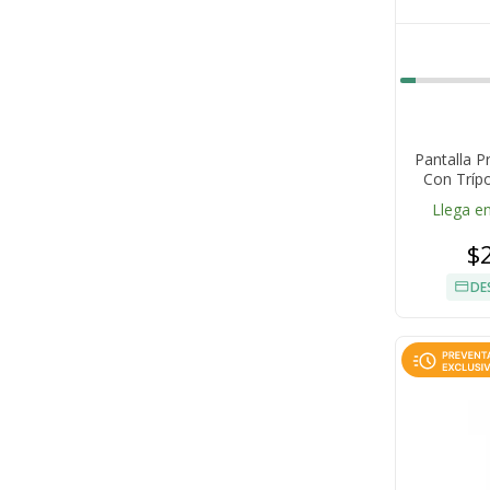
Pantalla P
Con Tríp
Llega en
$
DE