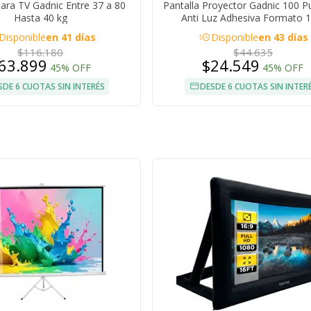
ara TV Gadnic Entre 37 a 80
Pantalla Proyector Gadnic 100 P
Hasta 40 kg
Anti Luz Adhesiva Formato 1
acute
Disponible
en 41 días
Disponible
en 43 días
$116.180
$44.635
63.899
$24.549
45% OFF
45% OFF
SDE 6 CUOTAS SIN INTERÉS
DESDE 6 CUOTAS SIN INTER