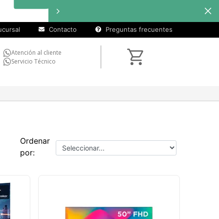
cuotas sin
interés
en
seleccionados
cursal
Contacto
Preguntas frecuentes
Atención al cliente
Servicio Técnico
Ordenar
por: