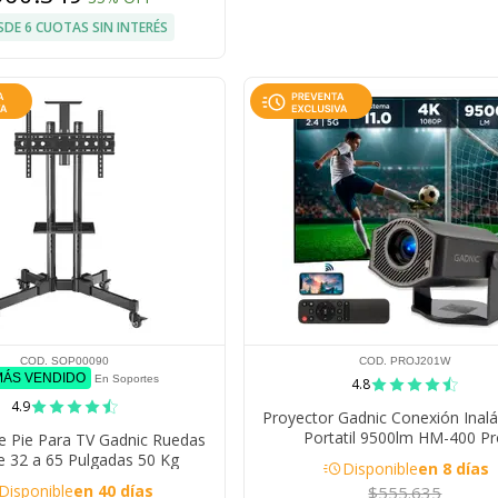
SDE 6 CUOTAS SIN INTERÉS
COD. SOP00090
COD. PROJ201W
MÁS VENDIDO
En Soportes
4.8
4.9
Proyector Gadnic Conexión Inal
Portatil 9500lm HM-400 P
e Pie Para TV Gadnic Ruedas
e 32 a 65 Pulgadas 50 Kg
acute
Disponible
en 8 días
Disponible
en 40 días
$555.635