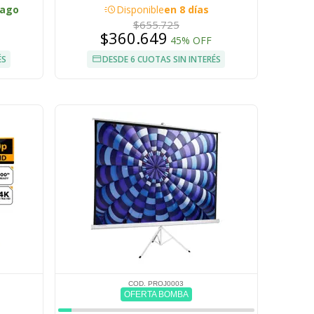
ANSI Lumenes
acute
/ago
Disponible
en 8 días
$655.725
$360.649
45% OFF
ÉS
DESDE 6 CUOTAS SIN INTERÉS
COD. PROJ0003
OFERTA BOMBA