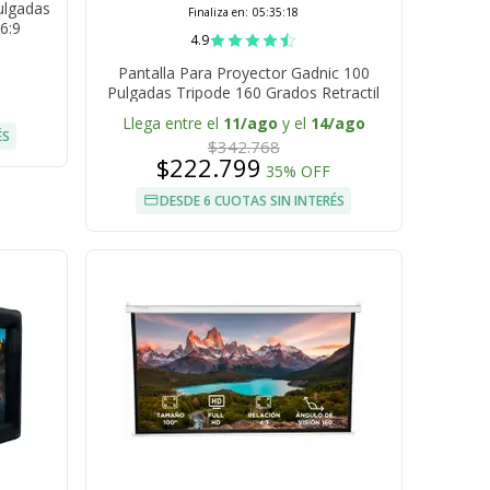
ulgadas
Finaliza en:
05:35:17
6:9
4.9
Pantalla Para Proyector Gadnic 100
Pulgadas Tripode 160 Grados Retractil
Auto Lock Alta Estabilidad
Llega entre el
11/ago
y el
14/ago
ÉS
$342.768
$222.799
35% OFF
DESDE 6 CUOTAS SIN INTERÉS