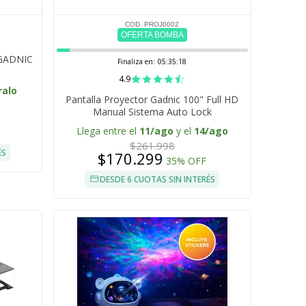
COD. PROJ0002
OFERTA BOMBA
e GADNIC
Finaliza en:
05:35:17
4.9
ralo
Pantalla Proyector Gadnic 100" Full HD
Manual Sistema Auto Lock
Llega entre el
11/ago
y el
14/ago
$261.998
ÉS
$170.299
35% OFF
DESDE 6 CUOTAS SIN INTERÉS