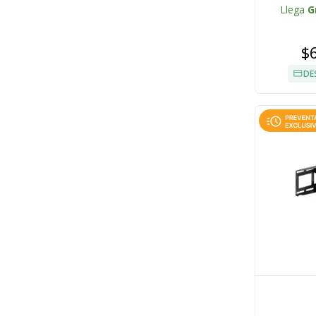
Llega
G
$
DE