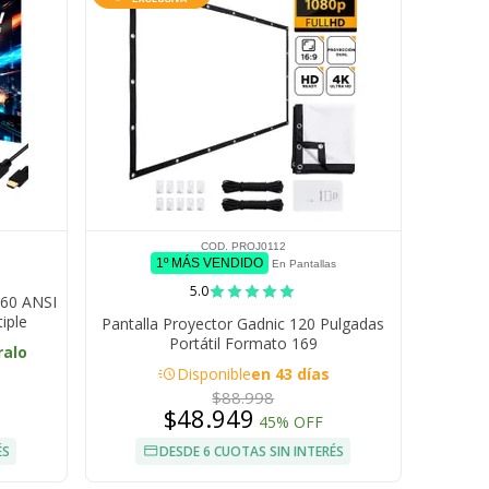
COD. PROJ0112
1º MÁS VENDIDO
En Pantallas
5.0
260 ANSI
iple
Pantalla Proyector Gadnic 120 Pulgadas
Portátil Formato 169
ralo
acute
Disponible
en 43 días
$88.998
$48.949
45% OFF
ÉS
DESDE 6 CUOTAS SIN INTERÉS