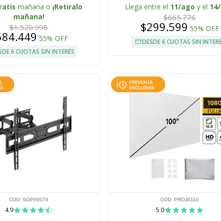
20W
ratis
mañana o
¡Retiralo
Llega entre el
11/ago
y el
14
mañana!
$665.776
$299.599
$1.520.998
55% OFF
684.449
55% OFF
DESDE 6 CUOTAS SIN INTER
SDE 6 CUOTAS SIN INTERÉS
COD. SOP00079
COD. PROJ0110
4.9
5.0