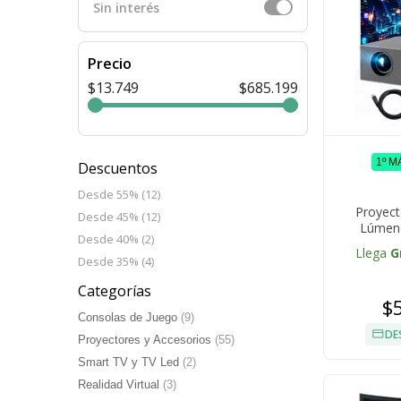
Sin interés
Precio
$13.749
$685.199
1º M
Descuentos
Desde 55% (12)
Proyect
Desde 45% (12)
Lúmene
Desde 40% (2)
AutoKeysto
Llega
G
Desde 35% (4)
Categorías
$
Consolas de Juego
(9)
DE
Proyectores y Accesorios
(55)
Smart TV y TV Led
(2)
Realidad Virtual
(3)