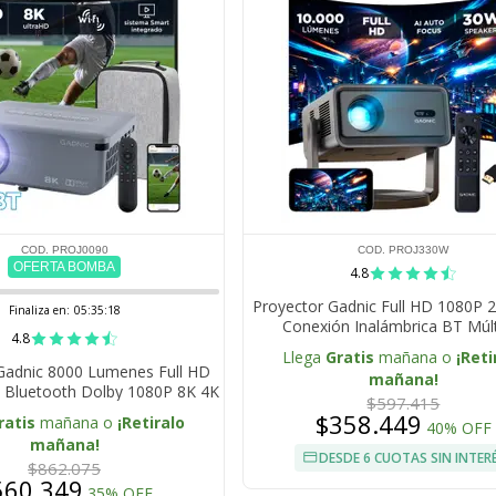
COD. PROJ0090
COD. PROJ330W
OFERTA BOMBA
4.8
Proyector Gadnic Full HD 1080P 
Finaliza en:
05:35:17
Conexión Inalámbrica BT Múlt
4.8
Conectividad
Llega
Gratis
mañana o
¡Reti
Gadnic 8000 Lumenes Full HD
mañana!
i Bluetooth Dolby 1080P 8K 4K
$597.415
$358.449
ratis
mañana o
¡Retiralo
40% OFF
mañana!
DESDE 6 CUOTAS SIN INTER
$862.075
560.349
35% OFF