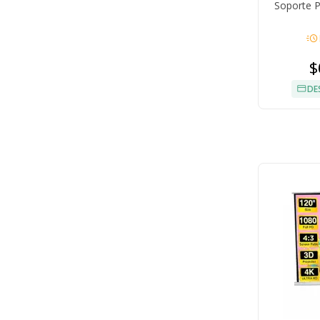
Soporte P
acute
$
DE