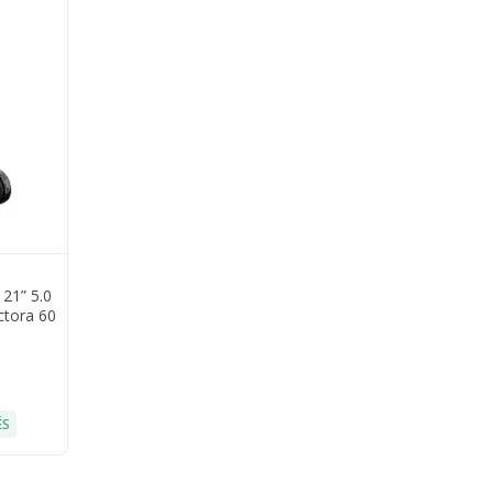
21” 5.0
ctora 60
ÉS