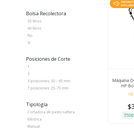
Bolsa Recolectora
35 litros
60 litros
No
Si
Posiciones de Corte
1
3
Máquina De
3 posiciones: 30 – 65 mm
HP Bol
7 posiciones: 25–75 mm
acute
Tipología
$
Cortadora de pasto naftera
DE
Eléctrica
Manual