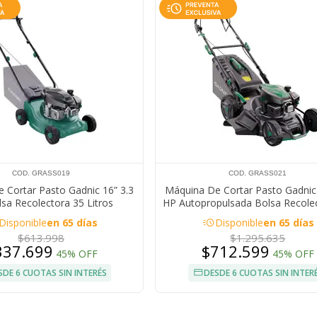
COD. GRASS019
COD. GRASS021
 Cortar Pasto Gadnic 16” 3.3
Máquina De Cortar Pasto Gadnic 
sa Recolectora 35 Litros
HP Autopropulsada Bolsa Recole
Litros
acute
Disponible
en 65 días
Disponible
en 65 días
$613.998
$1.295.635
337.699
$712.599
45% OFF
45% OFF
SDE 6 CUOTAS SIN INTERÉS
DESDE 6 CUOTAS SIN INTER