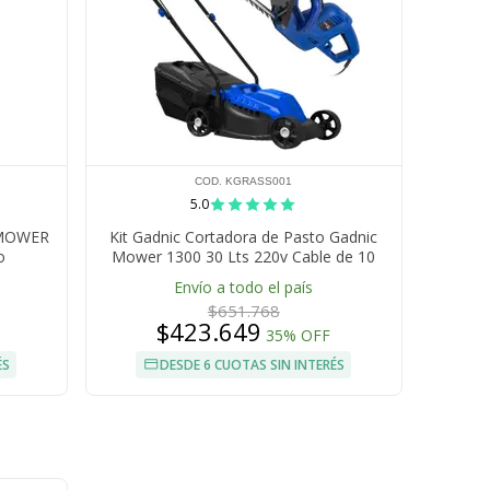
COD. KGRASS001
5.0
 MOWER
Kit Gadnic Cortadora de Pasto Gadnic
o
Mower 1300 30 Lts 220v Cable de 10
Metros 1300W Podadoras Para Plantas
Envío a todo el país
Gadnic TRIHE580 Cortacercos
$651.768
$423.649
35% OFF
ÉS
DESDE 6 CUOTAS SIN INTERÉS