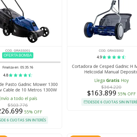
COD. GRASS001
COD. GRASS002
OFERTA BOMBA
4.9
Cortadora de Cesped Gadnic H
Finaliza en:
05:35:16
Helicoidal Manual Deposit
4.8
Llega
Gratis
Hoy
de Pasto Gadnic Mower 1300
$364.220
0v Cable de 10 Metros 1300W
$163.899
55% OFF
Envío a todo el país
DESDE 6 CUOTAS SIN INTER
$503.776
226.699
55% OFF
SDE 6 CUOTAS SIN INTERÉS