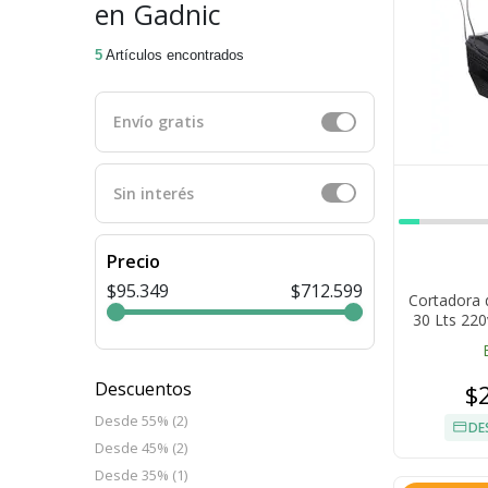
en Gadnic
5
Artículos encontrados
Envío gratis
Sin interés
Precio
$95.349
$712.599
Cortadora 
30 Lts 22
Descuentos
$
Desde 55% (2)
DE
Desde 45% (2)
Desde 35% (1)