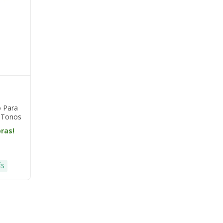
o Para
Y Tonos
oras!
ÉS