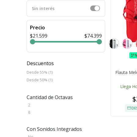
Sin interés
Precio
$21.599
$74.399
1º
Descuentos
Flauta Mel
Desde 55% (1)
Desde 50% (1)
Llega H
Cantidad de Octavas
$
2
DE
8
Con Sonidos Integrados
No