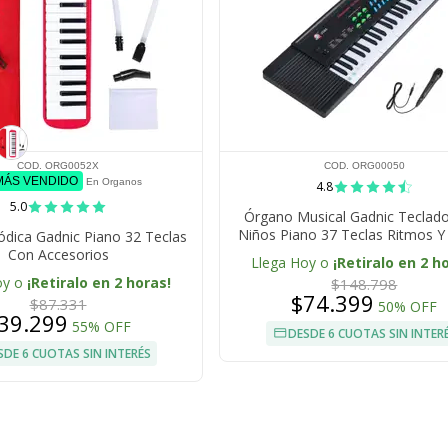
COD. ORG0052X
COD. ORG00050
 MÁS VENDIDO
En Organos
4.8
5.0
Órgano Musical Gadnic Teclad
Niños Piano 37 Teclas Ritmos 
ódica Gadnic Piano 32 Teclas
Con Accesorios
Llega Hoy o
¡Retiralo en 2 h
oy o
¡Retiralo en 2 horas!
$148.798
$74.399
$87.331
50% OFF
39.299
55% OFF
DESDE 6 CUOTAS SIN INTER
SDE 6 CUOTAS SIN INTERÉS