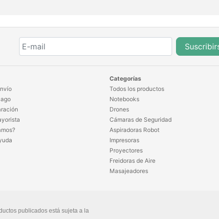
Suscribir
Categorías
nvío
Todos los productos
Pago
Notebooks
ración
Drones
yorista
Cámaras de Seguridad
amos?
Aspiradoras Robot
yuda
Impresoras
Proyectores
Freidoras de Aire
Masajeadores
ductos publicados está sujeta a la