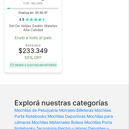
COD. VALIJA01
Finaliza en:
05:56:47
4.8
Set De Valijas Gadnic Maletas
Alta Calidad
Envío a todo el país
$518.553
$233.349
55% OFF
DESDE 6 CUOTAS SIN INTERÉS
Explorá nuestras categorías
Mochilas de Peluqueria
Morrales
Billeteras
Mochilas
Porta Notebooks
Mochilas Deportivas
Mochilas para
cámaras
Mochilas Maternales
Bolsos
Mochilas Porta
Notebooks
Tecnologia
Electro y Hogar
Deportes y