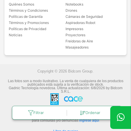
Quiénes Somos
Notebooks
Términos y Condiciones
Drones
Políticas de Garantía
Cámaras de Seguridad
Términos y Promociones
Aspiradoras Robot
Políticas de Privacidad
Impresoras
Noticias
Proyectores
Freidoras de Aire
Masajeadores
Copyright © 2026 Bidcom Group.
Las fotos son a modo ilustrativo. La venta de cualquiera de los productos
publicados está sujeta a la verificación de stock.
Gadnic Tecnología novedosa.
Última actualización:
6/8/2026
by
Bidcom
S.R.L.
Filtrar
Ordenar
Botón de arrepentimiento
Defensa de las y los Consumidores
para consultas y/o denuncias
ingrese aquí