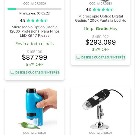
COD. MICROS09
COD. MICROS13
4.9
Finaliza en:
05:05:22
Microscopio Optico Digital
4.9
Gadnic 1200x Pantalla Lcd Hd
Microscopio Optico Gadnic
Llega
Gratis
Hoy
1200X Profesional Para Niños
LED Kit 17 Piezas
$450.922
$293.099
Envío a todo el país
35% OFF
$195.109
$87.799
DESDE 6 CUOTAS SIN INTERÉS
55% OFF
DESDE 6 CUOTAS SIN INTERÉS
COD. MICROS25
COD. MICROS06