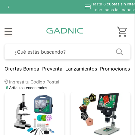
Hasta
6 cuotas sin inte
con todos los banco
Ofertas Bomba
Preventa
Lanzamientos
Promociones B
Ingresá tu Código Postal
6
Artículos encontrados