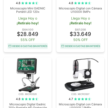
4.8
4.8
Microscopio Mini GADNIC
Microscopio Digital con Cámara
Portátil LED 120x
U1000X 5MPx
Llega Hoy o
Llega Hoy o
¡Retiralo hoy!
¡Retiralo hoy!
$64.109
$67.298
$28.849
$33.649
55% OFF
50% OFF
DESDE 6 CUOTAS SIN INTERÉS
DESDE 6 CUOTAS SIN INTERÉS
COD. MICROS20
COD. MICROS07
4.8
4.7
Microscopio Digital Gadnic
Microscopio Digital con Cámara
200x Pantalla HD Grabación
U1000X | 5MPx