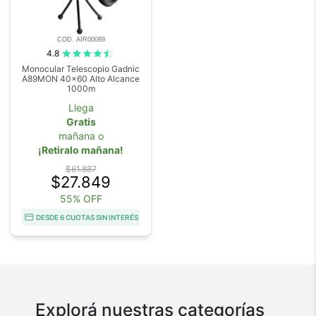
COD. AIR00089
4.8
Monocular Telescopio Gadnic
A89MON 40x60 Alto Alcance
1000m
Llega
Gratis
mañana o
¡Retiralo mañana!
$61.887
$27.849
55% OFF
DESDE 6 CUOTAS SIN INTERÉS
Explorá nuestras categorías