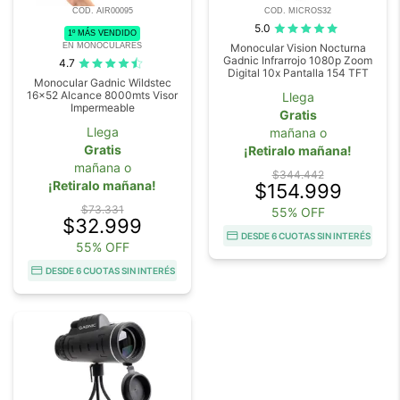
COD. AIR00095
COD. MICROS32
5.0
1º MÁS VENDIDO
EN MONOCULARES
Monocular Vision Nocturna
Gadnic Infrarrojo 1080p Zoom
4.7
Digital 10x Pantalla 154 TFT
Monocular Gadnic Wildstec
16x52 Alcance 8000mts Visor
Llega
Impermeable
Gratis
Llega
mañana o
Gratis
¡Retiralo mañana!
mañana o
$344.442
¡Retiralo mañana!
$154.999
$73.331
55% OFF
$32.999
DESDE 6 CUOTAS SIN INTERÉS
55% OFF
DESDE 6 CUOTAS SIN INTERÉS