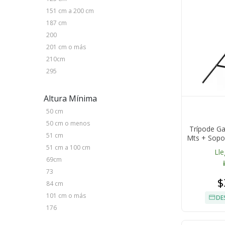
151 cm a 200 cm
187 cm
200
201 cm o más
210cm
295
Altura Mínima
50 cm
50 cm o menos
Trípode Ga
51 cm
Mts + Sopor
51 cm a 100 cm
Lle
69cm
73
$
84 cm
101 cm o más
DE
176