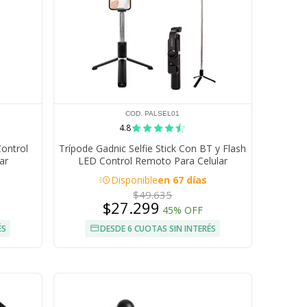
COD. PALSEL01
4.8
Control
Trípode Gadnic Selfie Stick Con BT y Flash
ar
LED Control Remoto Para Celular
acute
Disponible
en 67 días
$49.635
$27.299
45% OFF
ÉS
DESDE 6 CUOTAS SIN INTERÉS