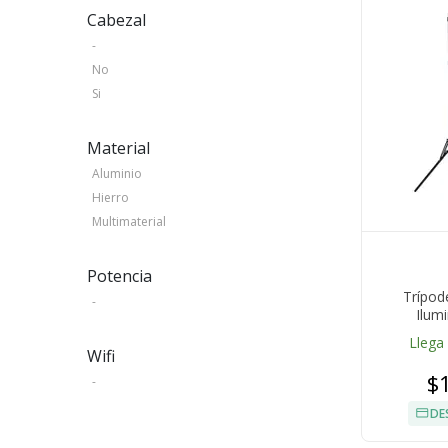
Cabezal
-
No
Si
Material
Aluminio
Hierro
Multimaterial
Potencia
Trípod
-
Ilum
Llega
Wifi
$
-
DE