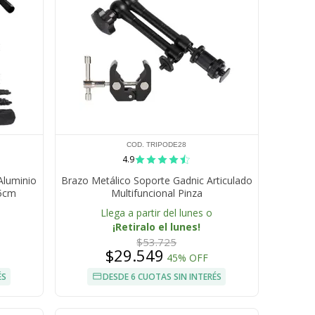
COD. TRIPODE28
4.9
Aluminio
Brazo Metálico Soporte Gadnic Articulado
25cm
Multifuncional Pinza
Llega a partir del lunes o
¡Retiralo el lunes!
$53.725
$29.549
45% OFF
ÉS
DESDE 6 CUOTAS SIN INTERÉS