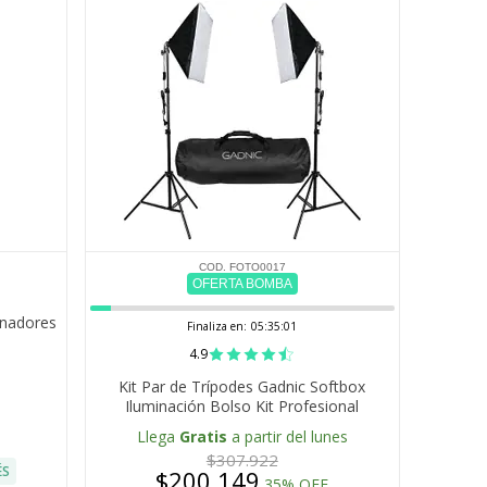
COD. FOTO0017
OFERTA BOMBA
inadores
Finaliza en:
05:35:00
4.9
Kit Par de Trípodes Gadnic Softbox
Iluminación Bolso Kit Profesional
Fotografía
Llega
Gratis
a partir del lunes
$307.922
ÉS
$200.149
35% OFF