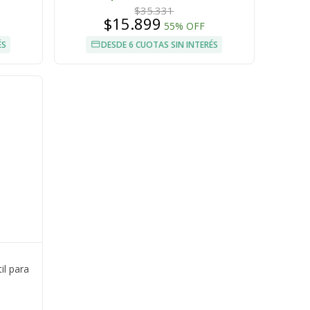
$35.331
$15.899
55% OFF
ÉS
DESDE 6 CUOTAS SIN INTERÉS
il para