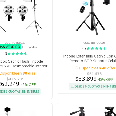
COD. FOTO0040
COD. TRIPODE25
MÁS VENDIDO
En Trípodes
4.9
4.8
Trípode Extensible Gadnic Con 
Remoto BT Y Soporte Celul
tbox Gadnic Flash Trípode
 50x70 Desmontable Interior
acute
Disponible
en 40 días
Fotografia + Bolsa Transporte
Disponible
en 30 días
$61.635
$33.899
$476.816
45% OFF
262.249
45% OFF
DESDE 6 CUOTAS SIN INTER
SDE 6 CUOTAS SIN INTERÉS