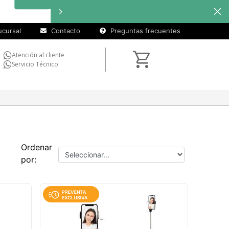
cuotas sin
Ha
interés
en
seleccionados
cursal
Contacto
Preguntas frecuentes
Atención al cliente
Servicio Técnico
Ordenar
por: