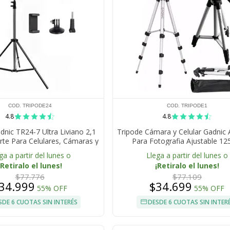
COD. TRIPODE24
COD. TRIPODE1
4.8
4.8
dnic TR24-7 Ultra Liviano 2,1
Tripode Cámara y Celular Gadnic 
te Para Celulares, Cámaras y
Para Fotografia Ajustable 1
Fotografía
ga a partir del lunes o
Llega a partir del lunes o
¡Retiralo el lunes!
¡Retiralo el lunes!
$77.776
$77.109
34.999
$34.699
55% OFF
55% OFF
SDE 6 CUOTAS SIN INTERÉS
DESDE 6 CUOTAS SIN INTER