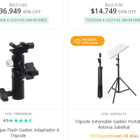
$67.180
$32.776
36.949
$14.749
45% OFF
55% OFF
SDE 6 CUOTAS SIN INTERÉS
DESDE 6 CUOTAS SIN INTER
COD. TRIPODE29
COD. SOP00174
4.9
Trípode Extensible Gadnic Portát
Antena Satelital
que Flash Gadnic Adaptador A
acute
Trípode
Disponible
en 36 días