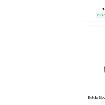
$
DE
Rotula Blo