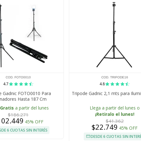
COD. FOTO0010
COD. TRIPODE16
4.7
4.8
e Gadnic FOTO0010 Para
Tripode Gadnic 2,1 mts para Ilum
inadores Hasta 187 Cm
Gratis
a partir del lunes
Llega a partir del lunes o
¡Retiralo el lunes!
$186.271
102.449
$41.362
45% OFF
$22.749
45% OFF
SDE 6 CUOTAS SIN INTERÉS
DESDE 6 CUOTAS SIN INTER