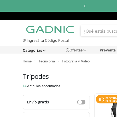
s sin interés
con todos los bancos
Ingresá tu Código Postal
Ofertas
Preventa
Categorías
Home
Tecnologia
Fotografia y Video
Trípodes
14
Artículos encontrados
Envío gratis