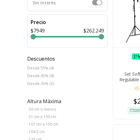
Sin interés
Precio
$7949
$262.249
1º 
Descuentos
Desde 55% (4)
Set Sof
Desde 45% (8)
Regulable
Desde 35% (2)
Reflectivo 
acute
$
Altura Máxima
50 cm o menos
DE
51 cm a 100 cm
101 cm a 150 cm
104.5 cm
125 cm