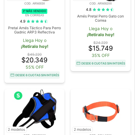
COD. ARN003X
COD. ARN002XX
4.8
1º MÁS VENDIDO
EN CORREAS
Arnés Pretal Perro Gato con
Correa
4.9
Pretal Arnés Táctico Para Perro
Llega Hoy o
Gadnic ARP3 Reflectiva
¡Retiralo hoy!
Llega Hoy o
$24.229
¡Retiralo hoy!
$15.749
$45.220
35% OFF
$20.349
DESDE 6 CUOTAS SIN INTERÉS
55% OFF
DESDE 6 CUOTAS SIN INTERÉS
2 modelos
2 modelos