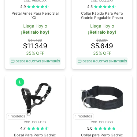
COD. ARN001XX
COD. COLL13XX
4.9
4.5
Pretal Arnes Para Perro S al
Collar Rápido Para Perro
XXL
Gadnic Regulable Paseo
Llega Hoy o
Llega Hoy o
¡Retiralo hoy!
¡Retiralo hoy!
$17.460
$8.691
$11.349
$5.649
35% OFF
35% OFF
DESDE 6 CUOTAS SIN INTERÉS
DESDE 6 CUOTAS SIN INTERÉS
1 modelos
1 modelos
COD. COLLA10X
COD. COLL12XX
4.7
5.0
Bozal Para Perro Gadnic
Collar para Perro Gadnic