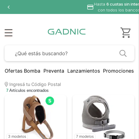
Hasta
6 cuotas sin inte
con todos los banco
Ofertas Bomba
Preventa
Lanzamientos
Promociones B
Ingresá tu Código Postal
7
Artículos encontrados
3 modelos
7 modelos