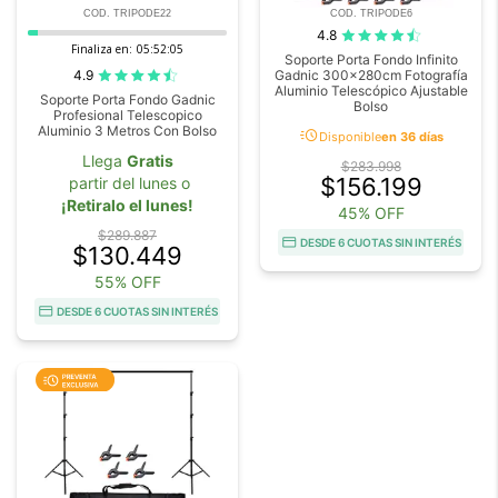
COD. TRIPODE22
COD. TRIPODE6
4.8
Finaliza en:
05:52:04
Soporte Porta Fondo Infinito
4.9
Gadnic 300x280cm Fotografía
Aluminio Telescópico Ajustable
Soporte Porta Fondo Gadnic
Bolso
Profesional Telescopico
Aluminio 3 Metros Con Bolso
acute
Disponible
en 36 días
Llega
Gratis
$283.998
$156.199
partir del lunes o
¡Retiralo el lunes!
45% OFF
$289.887
DESDE 6 CUOTAS SIN INTERÉS
$130.449
55% OFF
DESDE 6 CUOTAS SIN INTERÉS