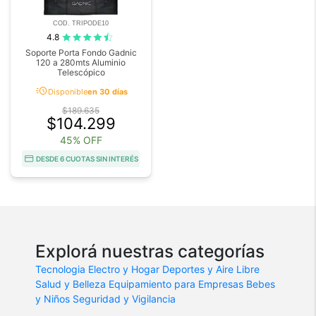
COD. TRIPODE10
4.8
Soporte Porta Fondo Gadnic
120 a 280mts Aluminio
Telescópico
acute
Disponible
en 30 días
$189.635
$104.299
45% OFF
DESDE 6 CUOTAS SIN INTERÉS
Explorá nuestras categorías
Tecnologia
Electro y Hogar
Deportes y Aire Libre
Salud y Belleza
Equipamiento para Empresas
Bebes
y Niños
Seguridad y Vigilancia