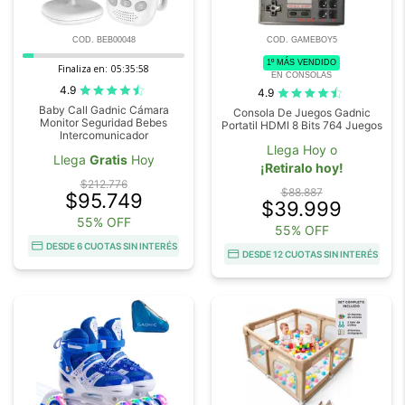
COD. BEB00048
COD. GAMEBOY5
1º MÁS VENDIDO
Finaliza en:
05:35:57
EN CONSOLAS
4.9
4.9
Baby Call Gadnic Cámara
Consola De Juegos Gadnic
Monitor Seguridad Bebes
Portatil HDMI 8 Bits 764 Juegos
Intercomunicador
Llega Hoy o
Llega
Gratis
Hoy
¡Retiralo hoy!
$212.776
$88.887
$95.749
$39.999
55% OFF
55% OFF
DESDE 6 CUOTAS SIN INTERÉS
DESDE 12 CUOTAS SIN INTERÉS