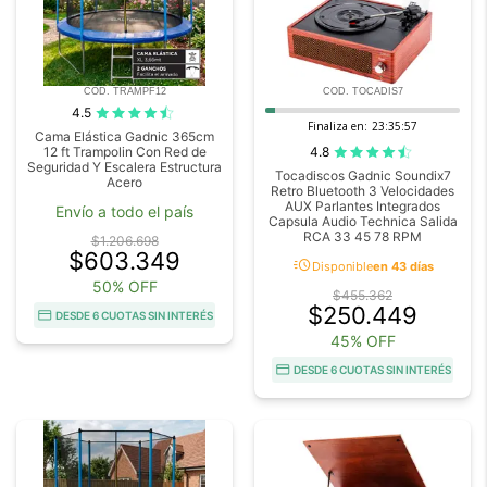
COD. TRAMPF12
COD. TOCADIS7
4.5
Finaliza en:
23:35:56
Cama Elástica Gadnic 365cm
4.8
12 ft Trampolin Con Red de
Seguridad Y Escalera Estructura
Tocadiscos Gadnic Soundix7
Acero
Retro Bluetooth 3 Velocidades
AUX Parlantes Integrados
Envío a todo el país
Capsula Audio Technica Salida
RCA 33 45 78 RPM
$1.206.698
$603.349
acute
Disponible
en 43 días
50% OFF
$455.362
$250.449
DESDE 6 CUOTAS SIN INTERÉS
45% OFF
DESDE 6 CUOTAS SIN INTERÉS