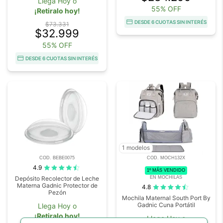
Llega Hoy o
55% OFF
¡Retiralo hoy!
DESDE 6 CUOTAS SIN INTERÉS
$73.331
$32.999
55% OFF
DESDE 6 CUOTAS SIN INTERÉS
1 modelos
COD. BEBE0075
COD. MOCH132X
4.9
1º MÁS VENDIDO
EN MOCHILAS
Depósito Recolector de Leche
Materna Gadnic Protector de
4.8
Pezón
Mochila Maternal South Port By
Gadnic Cuna Portátil
Llega Hoy o
¡Retiralo hoy!
Llega Hoy o