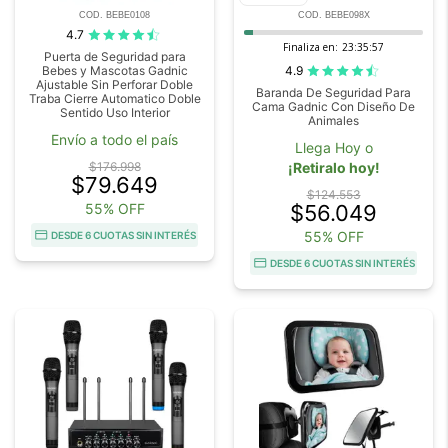
COD. BEBE0108
COD. BEBE098X
4.7
Finaliza en:
23:35:56
Puerta de Seguridad para
4.9
Bebes y Mascotas Gadnic
Ajustable Sin Perforar Doble
Baranda De Seguridad Para
Traba Cierre Automatico Doble
Cama Gadnic Con Diseño De
Sentido Uso Interior
Animales
Envío a todo el país
Llega Hoy o
$176.998
¡Retiralo hoy!
$79.649
$124.553
55% OFF
$56.049
55% OFF
DESDE 6 CUOTAS SIN INTERÉS
DESDE 6 CUOTAS SIN INTERÉS