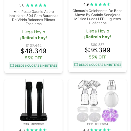
4.9
5.0
Gimnasio Colchoneta De Bebe
Mini Poste Gadnic Acero
Mawe By Gadnic Sonajeros
Inoxidable 304 Para Barandas
Música Luces LED Juguetes
De Vidrio Balcones Piletas
Didácticos
Escaleras
Llega Hoy o
Llega Hoy o
¡Retiralo hoy!
¡Retiralo hoy!
$80.887
$107.442
$36.399
$48.349
55% OFF
55% OFF
DESDE 6 CUOTAS SIN INTERÉS
DESDE 6 CUOTAS SIN INTERÉS
COD. MICRO001
COD. BEBE0014
4.8
4.9