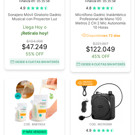
Finaliza en:
05:35:56
Finaliza en:
05:35:56
4.9
4.8
Sonajero Móvil Giratorio Gadnic
Micrófono Gadnic Inalámbrico
Musical con Proyector Luz
Profesional de Mano 100
Metros 2 CH 2 Mic Autonomía
Llega Hoy o
10 Horas
¡Retiralo hoy!
acute
Disponible
en 72 días
$104.998
$221.907
$47.249
$122.049
55% OFF
45% OFF
DESDE 6 CUOTAS SIN INTERÉS
DESDE 6 CUOTAS SIN INTERÉS
COD. BABY0014
COD. MICRO009
4.9
1º MÁS VENDIDO