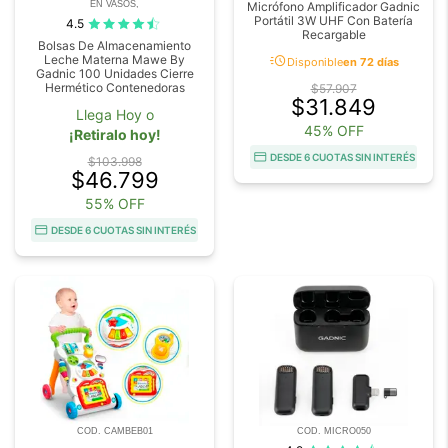
EN VASOS,
Micrófono Amplificador Gadnic
Portátil 3W UHF Con Batería
4.5
Recargable
Bolsas De Almacenamiento
acute
Leche Materna Mawe By
Disponible
en 72 días
Gadnic 100 Unidades Cierre
Hermético Contenedoras
$57.907
$31.849
Llega Hoy o
45% OFF
¡Retiralo hoy!
DESDE 6 CUOTAS SIN INTERÉS
$103.998
$46.799
55% OFF
DESDE 6 CUOTAS SIN INTERÉS
COD. CAMBEB01
COD. MICRO050