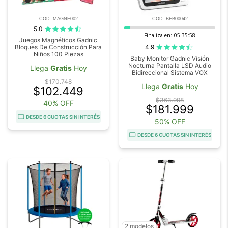
COD. MAGNE002
COD. BEB00042
5.0
Finaliza en:
05:35:57
Juegos Magnéticos Gadnic
4.9
Bloques De Construcción Para
Niños 100 Piezas
Baby Monitor Gadnic Visión
Nocturna Pantalla LSD Audio
Llega
Gratis
Hoy
Bidireccional Sistema VOX
$170.748
Llega
Gratis
Hoy
$102.449
$363.998
40% OFF
$181.999
DESDE 6 CUOTAS SIN INTERÉS
50% OFF
DESDE 6 CUOTAS SIN INTERÉS
2 modelos