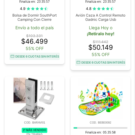
Finaliza en:
23:35:56
Finaliza en:
23:35:56
4.9
4.8
Bolsa de Dormir SouthPort
Avión Caza A Control Remoto
Camping Con Cierre
Gadnic Carga Usb
Envío a todo el país
Llega Hoy o
¡Retiralo hoy!
$103.331
$46.499
$111.442
$50.149
55% OFF
55% OFF
DESDE 6 CUOTAS SIN INTERÉS
DESDE 6 CUOTAS SIN INTERÉS
COD. BARAVI01
COD. BEBE0092
1º MÁS VENDIDO
Finaliza en:
05:35:56
EN TRABAS