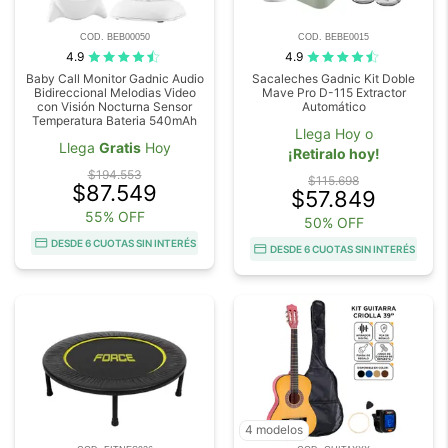
COD. BEB00050
COD. BEBE0015
4.9
4.9
Baby Call Monitor Gadnic Audio
Sacaleches Gadnic Kit Doble
Bidireccional Melodias Video
Mave Pro D-115 Extractor
con Visión Nocturna Sensor
Automático
Temperatura Bateria 540mAh
Llega Hoy o
Llega
Gratis
Hoy
¡Retiralo hoy!
$194.553
$115.698
$87.549
$57.849
55% OFF
50% OFF
DESDE 6 CUOTAS SIN INTERÉS
DESDE 6 CUOTAS SIN INTERÉS
4 modelos