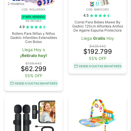
2 modelos
COD. ROLLER9XX
COD. BABYCOR3
4.5
1º MÁS VENDIDO
EN PATINES
Corral Para Bebes Mawe By
Gadnic 120cm Alfombra Anillos
4.9
De Agarre Espuma Protectora
Rollers Para Niñas y Niños
Gadnic Infantiles Extensibles
Llega
Gratis
Hoy
Con Bolso
$428.442
Llega Hoy o
$192.799
¡Retiralo hoy!
55% OFF
$138.442
DESDE 6 CUOTAS SIN INTERÉS
$62.299
55% OFF
DESDE 6 CUOTAS SIN INTERÉS