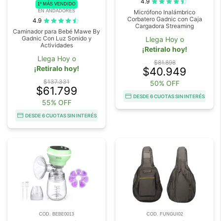
4.9
1º MÁS VENDIDO
EN ANDADORES
Micrófono Inalámbrico
Corbatero Gadnic con Caja
4.9
Cargadora Streaming
Caminador para Bebé Mawe By
Gadnic Con Luz Sonido y
Llega Hoy o
Actividades
¡Retiralo hoy!
Llega Hoy o
$81.898
¡Retiralo hoy!
$40.949
$137.331
50% OFF
$61.799
DESDE 6 CUOTAS SIN INTERÉS
55% OFF
DESDE 6 CUOTAS SIN INTERÉS
COD. BEBE0013
COD. FUNGUI02