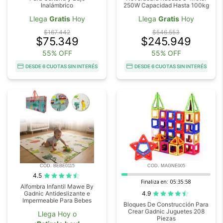
Inalámbrico
250W Capacidad Hasta 100kg
Llega
Gratis
Hoy
Llega
Gratis
Hoy
$167.442
$546.553
$75.349
$245.949
55% OFF
55% OFF
DESDE 6 CUOTAS SIN INTERÉS
DESDE 6 CUOTAS SIN INTERÉS
COD. BEBE0115
COD. MAGNE005
4.5
Finaliza en:
05:35:56
Alfombra Infantil Mawe By
4.9
Gadnic Antideslizante e
Impermeable Para Bebes
Bloques De Construcción Para
Crear Gadnic Juguetes 208
Llega Hoy o
Piezas