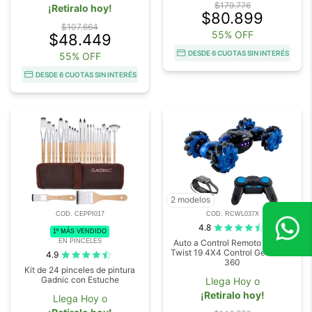
$179.776
¡Retiralo hoy!
$80.899
$107.664
55% OFF
$48.449
DESDE 6 CUOTAS SIN INTERÉS
55% OFF
DESDE 6 CUOTAS SIN INTERÉS
2 modelos
COD. CEPPI017
COD. RCWL037X
4.8
1º MÁS VENDIDO
EN PINCELES
Auto a Control Remoto Gadnic
Twist 19 4X4 Control Gesticular
4.9
360
Kit de 24 pinceles de pintura
Gadnic con Estuche
Llega Hoy o
¡Retiralo hoy!
Llega Hoy o