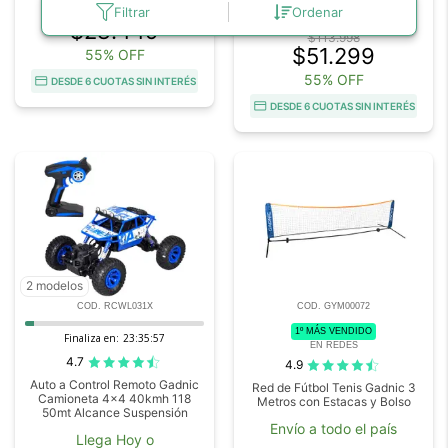
¡Retiralo hoy!
Filtrar
Ordenar
$63.220
$28.449
$113.998
$51.299
55% OFF
55% OFF
DESDE 6 CUOTAS SIN INTERÉS
DESDE 6 CUOTAS SIN INTERÉS
2 modelos
COD. RCWL031X
COD. GYM00072
1º MÁS VENDIDO
Finaliza en:
23:35:56
EN REDES
4.7
4.9
Auto a Control Remoto Gadnic
Red de Fútbol Tenis Gadnic 3
Camioneta 4x4 40kmh 118
Metros con Estacas y Bolso
50mt Alcance Suspensión
Envío a todo el país
Llega Hoy o