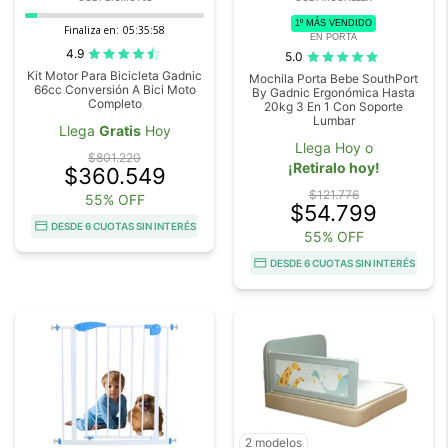
1º MÁS VENDIDO
Finaliza en:
05:35:57
EN PORTA
4.9
5.0
Kit Motor Para Bicicleta Gadnic
Mochila Porta Bebe SouthPort
66cc Conversión A Bici Moto
By Gadnic Ergonómica Hasta
Completo
20kg 3 En 1 Con Soporte
Lumbar
Llega
Gratis
Hoy
Llega Hoy o
$801.220
¡Retiralo hoy!
$360.549
$121.776
55% OFF
$54.799
DESDE 6 CUOTAS SIN INTERÉS
55% OFF
DESDE 6 CUOTAS SIN INTERÉS
2 modelos