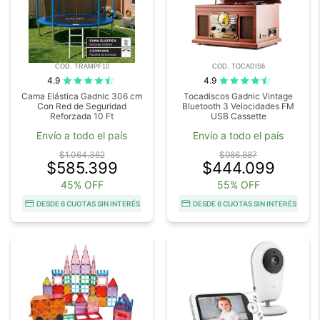
COD. TRAMPF10
COD. TOCADIS6
4.9
4.9
Cama Elástica Gadnic 306 cm
Tocadiscos Gadnic Vintage
Con Red de Seguridad
Bluetooth 3 Velocidades FM
Reforzada 10 Ft
USB Cassette
Envío a todo el país
Envío a todo el país
$1.064.362
$986.887
$585.399
$444.099
45% OFF
55% OFF
DESDE 6 CUOTAS SIN INTERÉS
DESDE 6 CUOTAS SIN INTERÉS