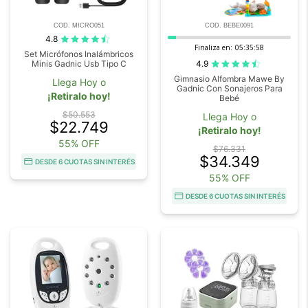
COD. MICRO051
COD. BEBE0091
4.8
Finaliza en:
05:35:57
Set Micrófonos Inalámbricos
4.9
Minis Gadnic Usb Tipo C
Gimnasio Alfombra Mawe By
Llega Hoy o
Gadnic Con Sonajeros Para
¡Retiralo hoy!
Bebé
$50.553
Llega Hoy o
$22.749
¡Retiralo hoy!
55% OFF
$76.331
$34.349
DESDE 6 CUOTAS SIN INTERÉS
55% OFF
DESDE 6 CUOTAS SIN INTERÉS