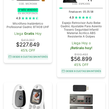
COD. MICRO006
COD. ESPEJO01
1º MÁS VENDIDO
Finaliza en:
05:35:57
EN MICRÓFONOS
4.9
4.9
Espejo Retrovisor Auto Bebe
Micrófono Inalámbrico
Gadnic Ajustable Para Asiento
Profesional Gadnic BT408 UHF
Trasero Seguridad Infantil
Material Acrilico ABS
Llega
Gratis
Hoy
Resistente A Golpes
$413.907
Llega Hoy o
$227.649
¡Retiralo hoy!
45% OFF
$103.453
DESDE 6 CUOTAS SIN INTERÉS
$56.899
45% OFF
DESDE 6 CUOTAS SIN INTERÉS