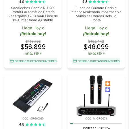
4.9
4.8
Sacaleches Gadnic RH‑289
Funda de Guitarra Gadnic
Portátil Automático Batería
Interior Acolchado Impermeable
Recargable 1200 mAh Libre de
Múltiples Correas Bolsillo
BPA Intensidad Ajustable
Frontal
Llega Hoy o
Llega Hoy o
¡Retiralo hoy!
¡Retiralo hoy!
$113.798
$102.442
$56.899
$46.099
50% OFF
55% OFF
DESDE 6 CUOTAS SIN INTERÉS
DESDE 6 CUOTAS SIN INTERÉS
COD. ORG00050
COD. MICRO005
4.8
Finaliza en:
23:35:56