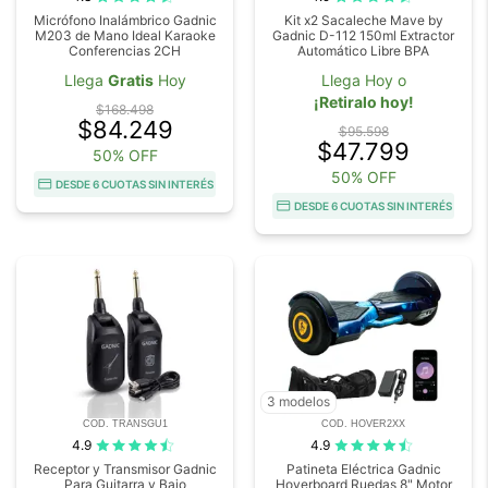
Micrófono Inalámbrico Gadnic
Kit x2 Sacaleche Mave by
M203 de Mano Ideal Karaoke
Gadnic D-112 150ml Extractor
Conferencias 2CH
Automático Libre BPA
Llega
Gratis
Hoy
Llega Hoy o
¡Retiralo hoy!
$168.498
$84.249
$95.598
$47.799
50% OFF
50% OFF
DESDE 6 CUOTAS SIN INTERÉS
DESDE 6 CUOTAS SIN INTERÉS
3 modelos
COD. TRANSGU1
COD. HOVER2XX
4.9
4.9
Receptor y Transmisor Gadnic
Patineta Eléctrica Gadnic
Para Guitarra y Bajo
Hoverboard Ruedas 8" Motor