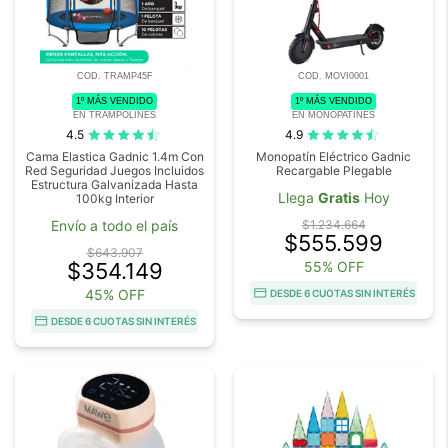
COD. TRAMP45F
COD. MOVI0001
1º MÁS VENDIDO
1º MÁS VENDIDO
EN TRAMPOLINES
EN MONOPATINES
4.5
4.9
Cama Elastica Gadnic 1.4m Con
Monopatín Eléctrico Gadnic
Red Seguridad Juegos Incluidos
Recargable Plegable
Estructura Galvanizada Hasta
Llega
Gratis
Hoy
100kg Interior
Envío a todo el país
$1.234.664
$555.599
$643.907
$354.149
55% OFF
45% OFF
DESDE 6 CUOTAS SIN INTERÉS
DESDE 6 CUOTAS SIN INTERÉS