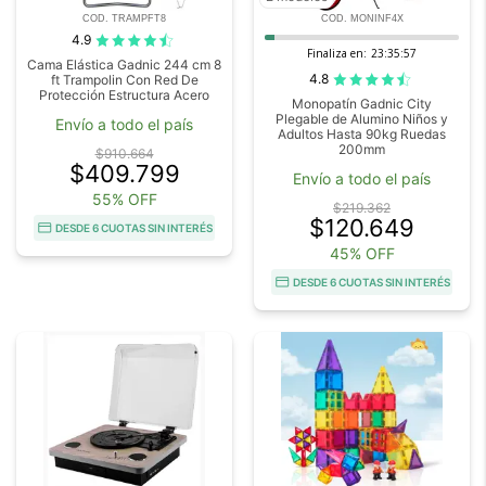
COD. TRAMPFT8
COD. MONINF4X
4.9
Finaliza en:
23:35:56
Cama Elástica Gadnic 244 cm 8
4.8
ft Trampolin Con Red De
Protección Estructura Acero
Monopatín Gadnic City
Plegable de Alumino Niños y
Envío a todo el país
Adultos Hasta 90kg Ruedas
200mm
$910.664
$409.799
Envío a todo el país
55% OFF
$219.362
$120.649
DESDE 6 CUOTAS SIN INTERÉS
45% OFF
DESDE 6 CUOTAS SIN INTERÉS