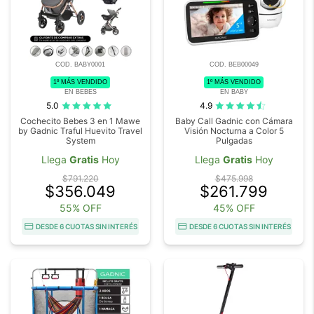
COD. BABY0001
COD. BEB00049
1º MÁS VENDIDO
1º MÁS VENDIDO
EN BEBES
EN BABY
5.0
4.9
Cochecito Bebes 3 en 1 Mawe
Baby Call Gadnic con Cámara
by Gadnic Traful Huevito Travel
Visión Nocturna a Color 5
System
Pulgadas
Llega
Gratis
Hoy
Llega
Gratis
Hoy
$791.220
$475.998
$356.049
$261.799
55% OFF
45% OFF
DESDE 6 CUOTAS SIN INTERÉS
DESDE 6 CUOTAS SIN INTERÉS