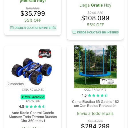
¡Retiralo hoy!
Llega
Gratis
Hoy
$79.553
$35.799
$240.220
$108.099
55% OFF
55% OFF
DESDE 6 CUOTAS SIN INTERÉS
DESDE 6 CUOTAS SIN INTERÉS
2 modelos
COD. RCWL042X
COD. TRAMPFT6
4.5
1º MÁS VENDIDO
EN AUTOS
Cama Elastica 6ft Gadnic 182
cm Con Red de Protección
4.8
Auto Radio Control Gadnic
Envío a todo el país
Monster Todo Terreno Ruedas
Gira 360 testv1
$631.776
$284.299