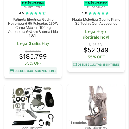
1º MÁS VENDIDO
1º MÁS VENDIDO
EN PATINETAS
EN ORGANOS
4.9
5.0
Patineta Electrica Gadnic
Flauta Melódica Gadnic Piano
Hoverboard 65 Pulgadas 250W
32 Teclas Con Accesorios
Carga Máxima 100 kg
Llega Hoy o
Autonomía 6-8 km Batería Litio
1,8Ah
¡Retiralo hoy!
Llega
Gratis
Hoy
$116.331
$52.349
$412.887
$185.799
55% OFF
55% OFF
DESDE 6 CUOTAS SIN INTERÉS
DESDE 6 CUOTAS SIN INTERÉS
1 modelos
COD. BICMOT01
COD. MOCH122X