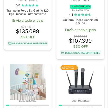
COD. FITNES926
COD. GUITAXXX
5.0
1º MÁS VENDIDO
EN GUITARRAS
Trampolín Force By Gadnic 120
kg Gimnasio Entrenamiento
4.8
Guitarra Criolla Gadnic 39
Envío a todo el país
COLOR
$245.635
Envío a todo el país
$135.099
$238.664
45% OFF
$107.399
DESDE 6 CUOTAS SIN INTERÉS
55% OFF
DESDE 6 CUOTAS SIN INTERÉS
COD. BEBE0093
COD. MICRO003