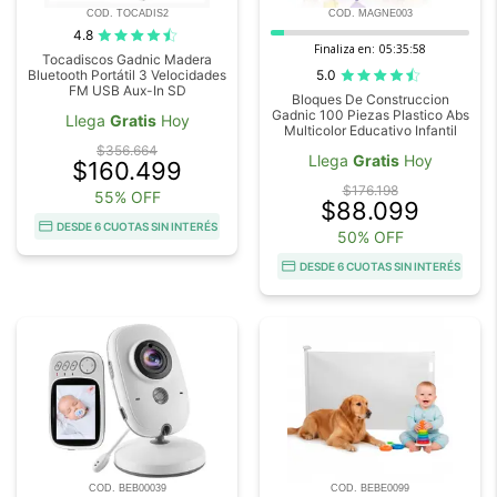
COD. TOCADIS2
COD. MAGNE003
4.8
Finaliza en:
05:35:57
Tocadiscos Gadnic Madera
5.0
Bluetooth Portátil 3 Velocidades
FM USB Aux-In SD
Bloques De Construccion
Gadnic 100 Piezas Plastico Abs
Llega
Gratis
Hoy
Multicolor Educativo Infantil
$356.664
Llega
Gratis
Hoy
$160.499
$176.198
55% OFF
$88.099
DESDE 6 CUOTAS SIN INTERÉS
50% OFF
DESDE 6 CUOTAS SIN INTERÉS
COD. BEB00039
COD. BEBE0099