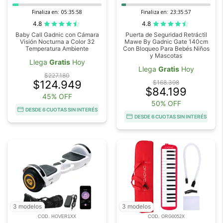
Finaliza en:
05:35:57
Finaliza en:
23:35:56
4.8
4.8
Baby Call Gadnic con Cámara
Puerta de Seguridad Retráctil
Visión Nocturna a Color 32
Mawe By Gadnic Gate 140cm
Temperatura Ambiente
Con Bloqueo Para Bebés Niños
y Mascotas
Llega
Gratis
Hoy
Llega
Gratis
Hoy
$227.180
$124.949
$168.398
$84.199
45% OFF
50% OFF
DESDE 6 CUOTAS SIN INTERÉS
DESDE 6 CUOTAS SIN INTERÉS
3 modelos
3 modelos
COD. HOVER1XX
COD. ORG0052X