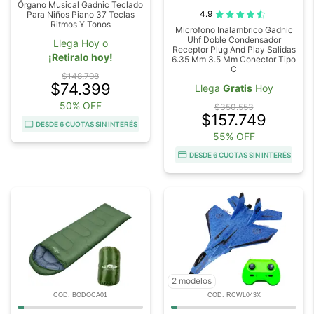
Órgano Musical Gadnic Teclado
4.9
Para Niños Piano 37 Teclas
Ritmos Y Tonos
Microfono Inalambrico Gadnic
Uhf Doble Condensador
Llega Hoy o
Receptor Plug And Play Salidas
¡Retiralo hoy!
6.35 Mm 3.5 Mm Conector Tipo
C
$148.798
$74.399
Llega
Gratis
Hoy
50% OFF
$350.553
$157.749
DESDE 6 CUOTAS SIN INTERÉS
55% OFF
DESDE 6 CUOTAS SIN INTERÉS
2 modelos
COD. BODOCA01
COD. RCWL043X