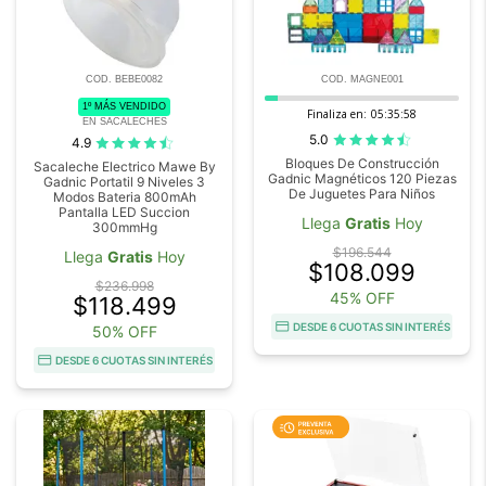
COD. BEBE0082
COD. MAGNE001
1º MÁS VENDIDO
Finaliza en:
05:35:57
EN SACALECHES
5.0
4.9
Bloques De Construcción
Sacaleche Electrico Mawe By
Gadnic Magnéticos 120 Piezas
Gadnic Portatil 9 Niveles 3
De Juguetes Para Niños
Modos Bateria 800mAh
Pantalla LED Succion
Llega
Gratis
Hoy
300mmHg
$196.544
Llega
Gratis
Hoy
$108.099
$236.998
45% OFF
$118.499
DESDE 6 CUOTAS SIN INTERÉS
50% OFF
DESDE 6 CUOTAS SIN INTERÉS