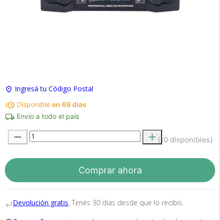
×
Medios de Pago
Ingresá tu Código Postal
Disponible
en 69 días
Envio a todo el país
(10 disponibles)
Recibí el producto que esperabas o
te devolvemos tu dinero.
Comprar ahora
Devolución gratis
, Tenés 30 días desde que lo recibís.
En Bidcom te aseguramos recibir el producto
que esperabas o te devolvemos el 100% de tu