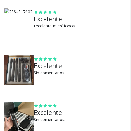
continuo.
¿Por qué estamos tan
Excelente
seguros?
Excelente micrófonos.
100% de calificaciones
positivas en MercadoLibre.
5 estrellas de 5 en Google.
Excelente
5 estrellas de 5 en Facebook.
Sin comentarios.
Más de 15.000 comentarios
positivos en todos nuestros
productos.
Seguro de cobertura en tus
envíos.
Excelente
Garantía oficial y directa con
Sin comentarios.
nosotros.