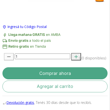
×
Medios de Pago
Ingresá tu Código Postal
Llega mañana GRATIS
en AMBA
Envío gratis
a todo el país
Retiro gratis
en Tienda
(10 disponibles)
Comprar ahora
Recibí el producto que esperabas o
te devolvemos tu dinero.
Agregar al carrito
En Bidcom te aseguramos recibir el producto
Devolución gratis
, Tenés 30 días desde que lo recibís.
que esperabas o te devolvemos el 100% de tu