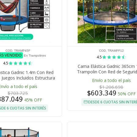
COD. TRAMP45F
COD. TRAMPF12
ÁS VENDIDO
En Trampolines
4.5
4.5
Cama Elástica Gadnic 365cm 1
Trampolin Con Red de Seguri
stica Gadnic 1.4m Con Red
Escalera Estructura Acero
 Juegos Incluidos Estructura
Envío a todo el país
zada Hasta 100kg Interior
Envío a todo el país
$1.206.698
$603.349
$703.725
50% OFF
387.049
45% OFF
DESDE 6 CUOTAS SIN INTER
SDE 6 CUOTAS SIN INTERÉS