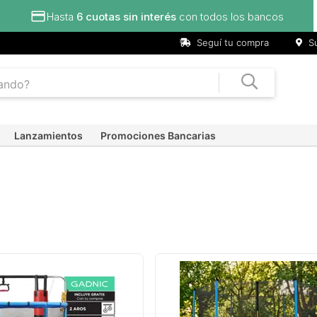
Hasta
6 cuotas sin interés
con todos los bancos
Seguí tu compra
Su
Lanzamientos
Promociones Bancarias