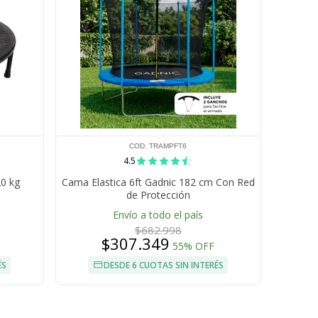
COD. TRAMPFT6
4.5
20 kg
Cama Elastica 6ft Gadnic 182 cm Con Red
de Protección
Envío a todo el país
$682.998
$307.349
55% OFF
ÉS
DESDE 6 CUOTAS SIN INTERÉS