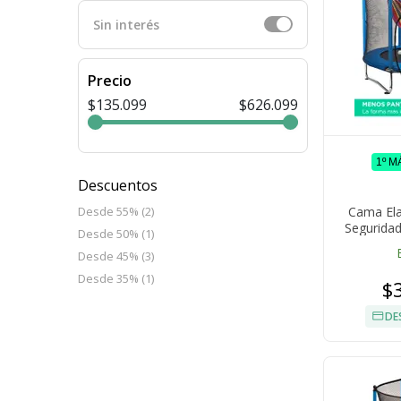
Sin interés
Precio
$135.099
$626.099
1º M
Descuentos
Cama Ela
Desde 55% (2)
Seguridad
Desde 50% (1)
Galvani
Desde 45% (3)
Desde 35% (1)
$
DE