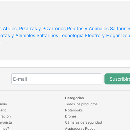
s
Atriles, Pizarras y Pizarrones
Pelotas y Animales Saltarine
lotas y Animales Saltarines
Tecnologia
Electro y Hogar
Dep
a
Suscribir
Categorías
nvío
Todos los productos
Pago
Notebooks
ración
Drones
yorista
Cámaras de Seguridad
amos?
Aspiradoras Robot