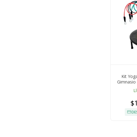
Kit Yog
Gimnasio
L
$
DE