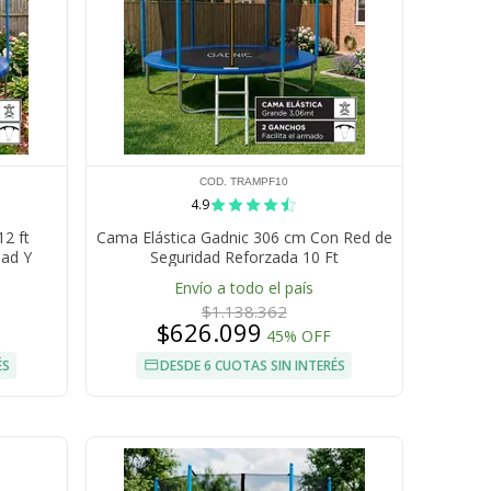
COD. TRAMPF10
4.9
2 ft
Cama Elástica Gadnic 306 cm Con Red de
dad Y
Seguridad Reforzada 10 Ft
Envío a todo el país
$1.138.362
$626.099
45% OFF
ÉS
DESDE 6 CUOTAS SIN INTERÉS