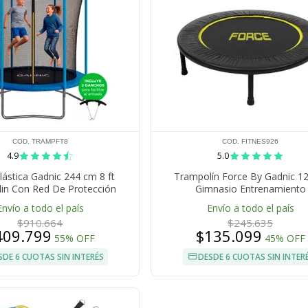
COD. TRAMPFT8
COD. FITNES926
4.9
5.0
ástica Gadnic 244 cm 8 ft
Trampolín Force By Gadnic 1
in Con Red De Protección
Gimnasio Entrenamiento
Estructura Acero
Envío a todo el país
Envío a todo el país
$910.664
$245.635
409.799
$135.099
55% OFF
45% OFF
SDE 6 CUOTAS SIN INTERÉS
DESDE 6 CUOTAS SIN INTER