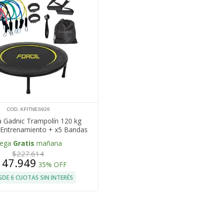
COD. KFITNES926
a Gadnic Trampolín 120 kg
 Entrenamiento + x5 Bandas
Elásticas
lega
Gratis
mañana
$227.614
147.949
35% OFF
SDE 6 CUOTAS SIN INTERÉS