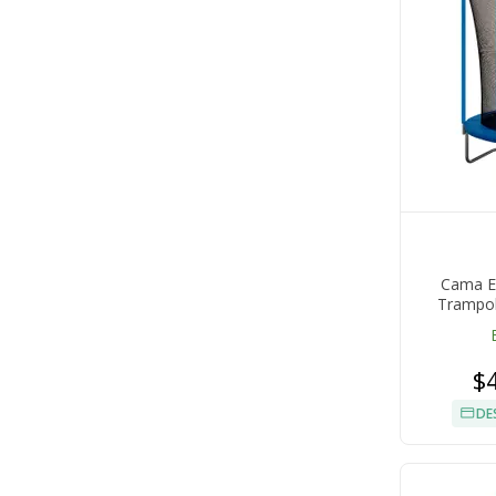
Cama El
Trampol
$
DE