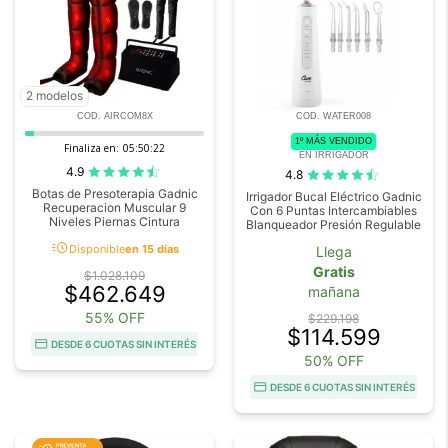
2 modelos
COD. AIRCOM8X
COD. WATER008
1º MÁS VENDIDO
Finaliza en:
05:50:20
EN IRRIGADOR
4.9
4.8
Botas de Presoterapia Gadnic
Irrigador Bucal Eléctrico Gadnic
Recuperacion Muscular 9
Con 6 Puntas Intercambiables
Niveles Piernas Cintura
Blanqueador Presión Regulable
acute
Disponible
en 15 días
Llega
Gratis
$1.028.109
$462.649
mañana
55% OFF
$229.198
$114.599
DESDE 6 CUOTAS SIN INTERÉS
50% OFF
DESDE 6 CUOTAS SIN INTERÉS