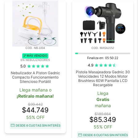
COD. NB-1004
COD. MASAJ152
1º MÁS VENDIDO
Finaliza en:
05:50:20
EN NEBULIZADORES
4.9
5.0
Pistola Masajeadora Gadnic 30
Nebulizador A Piston Gadnic
Velocidades 12 Modos Motor
Compacto Funcionamiento
Brushless 60W Pantalla LCD
Silencioso Portátil
Recargable
Llega mañana o
Llega
¡Retiralo mañana!
Gratis
$99.442
mañana
$44.749
$189.664
55% OFF
$85.349
DESDE 6 CUOTAS SIN INTERÉS
55% OFF
DESDE 6 CUOTAS SIN INTERÉS