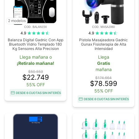
2 modelos
COD. BALAN15X
COD. MASAJ060
4.9
4.9
Balanza Digital Gadnic Con App
Pistola Masajeadora Gadnic
Bluetooth Vidrio Templado 180
Gunax Fisioterapia de Alta
Kg Sensores Alta Precision
Intensidad
Llega mañana o
Llega
¡Retiralo mañana!
Gratis
mañana
$50.553
$22.749
$174.664
$78.599
55% OFF
55% OFF
DESDE 6 CUOTAS SIN INTERÉS
DESDE 6 CUOTAS SIN INTERÉS