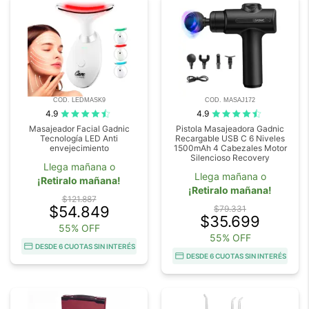
COD. LEDMASK9
COD. MASAJ172
4.9
4.9
Masajeador Facial Gadnic
Pistola Masajeadora Gadnic
Tecnología LED Anti
Recargable USB C 6 Niveles
envejecimiento
1500mAh 4 Cabezales Motor
Silencioso Recovery
Llega mañana o
Llega mañana o
¡Retiralo mañana!
¡Retiralo mañana!
$121.887
$54.849
$79.331
$35.699
55% OFF
55% OFF
DESDE 6 CUOTAS SIN INTERÉS
DESDE 6 CUOTAS SIN INTERÉS