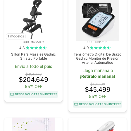
1 modelos
COD. MASAJ47X
COD. DBP-6181
4.8
4.9
Sillon Para Masajes Gadnic
Tensiómetro Digital De Brazo
Shiatsu Portable
Gadnic Monitor de Presión
Arterial Automático
Envío a todo el país
Llega mañana o
$454.776
¡Retiralo mañana!
$204.649
$101.109
55% OFF
$45.499
DESDE 6 CUOTAS SIN INTERÉS
55% OFF
DESDE 6 CUOTAS SIN INTERÉS