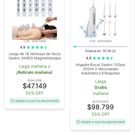
COD. VENTO004
COD. WATER001
4.9
Finaliza en:
05:50:20
Juego de 18 Ventosas de Vacío
4.9
Gadnic AA900 Magnetoterapia
Irrigador Bucal Gadnic 100psi
Llega mañana o
200ml 3 Velocidades
¡Retiralo mañana!
Inalámbrico 6 Boquillas
$94.298
Llega
$47.149
Gratis
50% OFF
mañana
DESDE 6 CUOTAS SIN INTERÉS
$219.553
$98.799
55% OFF
DESDE 6 CUOTAS SIN INTERÉS