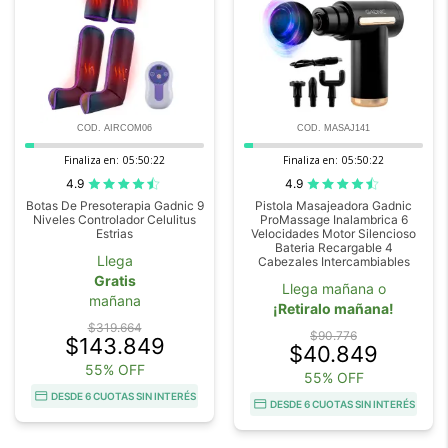
COD. AIRCOM06
COD. MASAJ141
Finaliza en:
05:50:20
Finaliza en:
05:50:20
4.9
4.9
Botas De Presoterapia Gadnic 9
Pistola Masajeadora Gadnic
Niveles Controlador Celulitus
ProMassage Inalambrica 6
Estrias
Velocidades Motor Silencioso
Bateria Recargable 4
Llega
Cabezales Intercambiables
Gratis
Llega mañana o
mañana
¡Retiralo mañana!
$319.664
$90.776
$143.849
$40.849
55% OFF
55% OFF
DESDE 6 CUOTAS SIN INTERÉS
DESDE 6 CUOTAS SIN INTERÉS