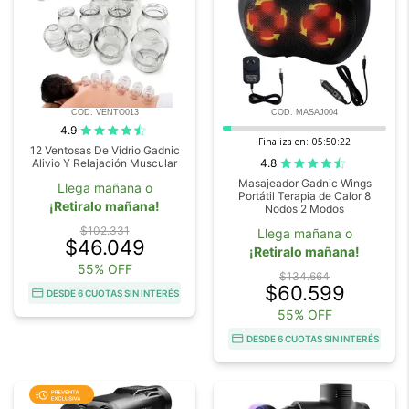
COD. VENTO013
COD. MASAJ004
4.9
Finaliza en:
05:50:20
12 Ventosas De Vidrio Gadnic
4.8
Alivio Y Relajación Muscular
Masajeador Gadnic Wings
Llega mañana o
Portátil Terapia de Calor 8
¡Retiralo mañana!
Nodos 2 Modos
$102.331
Llega mañana o
$46.049
¡Retiralo mañana!
55% OFF
$134.664
$60.599
DESDE 6 CUOTAS SIN INTERÉS
55% OFF
DESDE 6 CUOTAS SIN INTERÉS