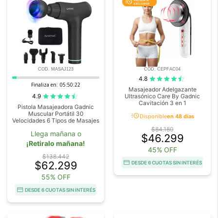
COD. MASAJ123
COD. CEPFAC04
4.8
Finaliza en:
05:50:20
Masajeador Adelgazante
4.9
Ultrasónico Care By Gadnic
Cavitación 3 en 1
Pistola Masajeadora Gadnic
Muscular Portátil 30
acute
Disponible
en 48 días
Velocidades 6 Tipos de Masajes
$84.180
Llega mañana o
$46.299
¡Retiralo mañana!
45% OFF
$138.442
$62.299
DESDE 6 CUOTAS SIN INTERÉS
55% OFF
DESDE 6 CUOTAS SIN INTERÉS