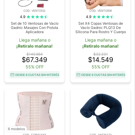
COD. VENTO011
COD. VENTO008
4.9
4.9
Set de 10 Ventosas de Vacío
Set X4 Copas Ventosas de
Gadnic Masajes Con Pistola
Vacío Gadnic PLQ13 De
Aplicadora
Silicona Para Rostro Y Cuerpo
Llega mañana o
Llega mañana o
¡Retiralo mañana!
¡Retiralo mañana!
$149.664
$32.331
$67.349
$14.549
55% OFF
55% OFF
DESDE 6 CUOTAS SIN INTERÉS
DESDE 6 CUOTAS SIN INTERÉS
6 modelos