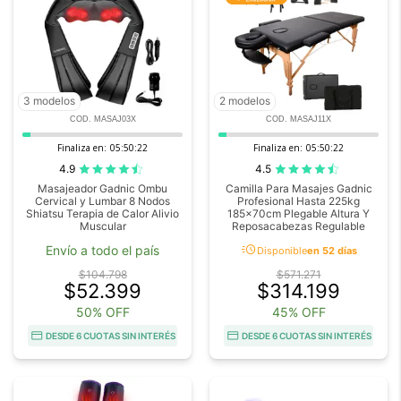
3 modelos
2 modelos
COD. MASAJ03X
COD. MASAJ11X
Finaliza en:
05:50:20
Finaliza en:
05:50:20
4.9
4.5
Masajeador Gadnic Ombu
Camilla Para Masajes Gadnic
Cervical y Lumbar 8 Nodos
Profesional Hasta 225kg
Shiatsu Terapia de Calor Alivio
185x70cm Plegable Altura Y
Muscular
Reposacabezas Regulable
acute
Envío a todo el país
Disponible
en 52 días
$104.798
$571.271
$52.399
$314.199
50% OFF
45% OFF
DESDE 6 CUOTAS SIN INTERÉS
DESDE 6 CUOTAS SIN INTERÉS