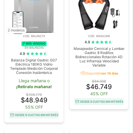
2 modelos
COD. BALANZ7X
COD. MASAJ308
4.9
1º MÁS VENDIDO
EN BALANZAS
Masajeador Cervical y Lumbar
Gadnic 8 Rodillos
4.9
Bidireccionales Rotación 4D
Balanza Digital Gadnic G07
Luz Infrarroja Velocidad
Eléctrica 180KG Vidrio
Variable
Templado Medición Corporal
acute
Conexión Inalámbrica
Disponible
en 14 días
Llega mañana o
$84.998
$46.749
¡Retiralo mañana!
45% OFF
$108.776
$48.949
DESDE 6 CUOTAS SIN INTERÉS
55% OFF
DESDE 6 CUOTAS SIN INTERÉS