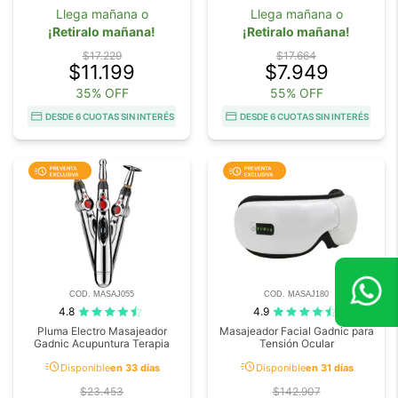
Llega mañana o
Llega mañana o
¡Retiralo mañana!
¡Retiralo mañana!
$17.229
$17.664
$11.199
$7.949
35% OFF
55% OFF
DESDE 6 CUOTAS SIN INTERÉS
DESDE 6 CUOTAS SIN INTERÉS
COD. MASAJ055
COD. MASAJ180
4.8
4.9
Pluma Electro Masajeador
Masajeador Facial Gadnic para
Gadnic Acupuntura Terapia
Tensión Ocular
acute
acute
Disponible
en 33 días
Disponible
en 31 días
$23.453
$142.907