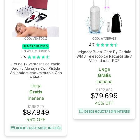
COD. VENTO012
COD. WATER013
4.7
1º MÁS VENDIDO
EN VACUMTERAPIA
Irrigador Bucal Care By Gadnic
WM3 Telescópico Recargable 7
4.9
Velocidades IPX7
Set de 17 Ventosas de Vacío
Gadnic Masajes Con Pistola
Llega
Aplicadora Vacumterapia Con
Gratis
Maletín
mañana
Llega
$132.832
Gratis
$79.699
mañana
40% OFF
$195.220
$87.849
DESDE 6 CUOTAS SIN INTERÉS
55% OFF
DESDE 6 CUOTAS SIN INTERÉS