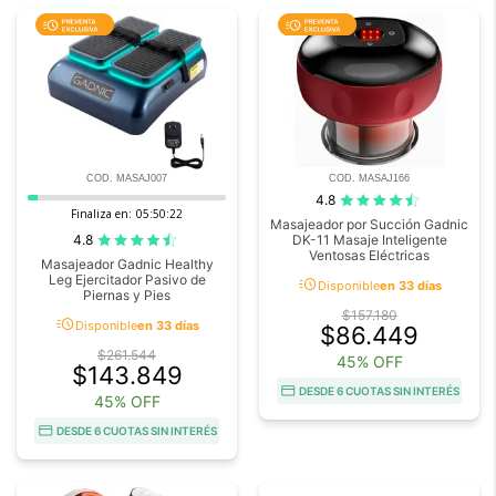
COD. MASAJ007
COD. MASAJ166
4.8
Finaliza en:
05:50:20
Masajeador por Succión Gadnic
4.8
DK-11 Masaje Inteligente
Ventosas Eléctricas
Masajeador Gadnic Healthy
Leg Ejercitador Pasivo de
acute
Disponible
en 33 días
Piernas y Pies
$157.180
acute
Disponible
en 33 días
$86.449
$261.544
45% OFF
$143.849
DESDE 6 CUOTAS SIN INTERÉS
45% OFF
DESDE 6 CUOTAS SIN INTERÉS