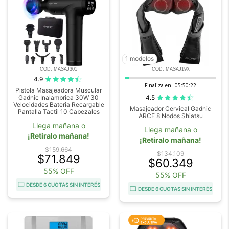
1 modelos
COD. MASAJ301
COD. MASAJ19X
4.9
Finaliza en:
05:50:20
Pistola Masajeadora Muscular
4.5
Gadnic Inalambrica 30W 30
Velocidades Bateria Recargable
Masajeador Cervical Gadnic
Pantalla Tactil 10 Cabezales
ARCE 8 Nodos Shiatsu
Llega mañana o
Llega mañana o
¡Retiralo mañana!
¡Retiralo mañana!
$159.664
$134.109
$71.849
$60.349
55% OFF
55% OFF
DESDE 6 CUOTAS SIN INTERÉS
DESDE 6 CUOTAS SIN INTERÉS