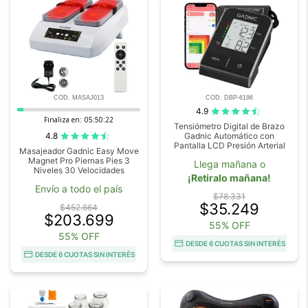
COD. MASAJ013
COD. DBP-6196
4.9
Finaliza en:
05:50:20
Tensiómetro Digital de Brazo
4.8
Gadnic Automático con
Pantalla LCD Presión Arterial
Masajeador Gadnic Easy Move
Magnet Pro Piernas Pies 3
Llega mañana o
Niveles 30 Velocidades
¡Retiralo mañana!
Envío a todo el país
$78.331
$35.249
$452.664
$203.699
55% OFF
55% OFF
DESDE 6 CUOTAS SIN INTERÉS
DESDE 6 CUOTAS SIN INTERÉS