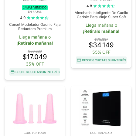
COD. CORS1XXX
COD. ANTIFAZ3
4.8
1º MÁS VENDIDO
EN FAJAS
Almohada Inteligente De Cuello
Gadnic Para Viaje Super Soft
4.9
Corset Modelador Gadnic Faja
Llega mañana o
Reductora Premium
¡Retiralo mañana!
Llega mañana o
$75.887
¡Retiralo mañana!
$34.149
$26.229
55% OFF
$17.049
DESDE 6 CUOTAS SIN INTERÉS
35% OFF
DESDE 6 CUOTAS SIN INTERÉS
COD. VENTO007
COD. BALANZ16