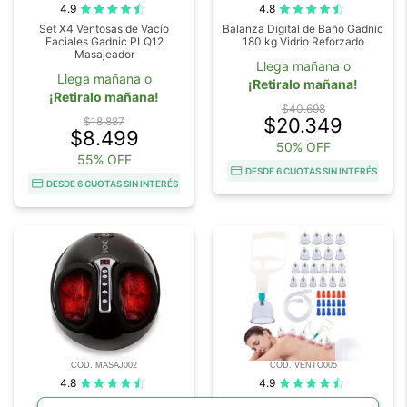
4.9
4.8
Set X4 Ventosas de Vacío
Balanza Digital de Baño Gadnic
Faciales Gadnic PLQ12
180 kg Vidrio Reforzado
Masajeador
Llega mañana o
Llega mañana o
¡Retiralo mañana!
¡Retiralo mañana!
$40.698
$20.349
$18.887
$8.499
50% OFF
55% OFF
DESDE 6 CUOTAS SIN INTERÉS
DESDE 6 CUOTAS SIN INTERÉS
COD. MASAJ002
COD. VENTO005
4.8
4.9
Masajeador Gadnic Foot
Set de 24 Ventosas de Vacío