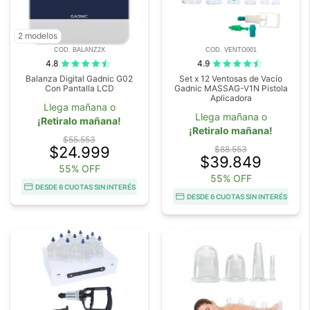
2 modelos
COD. BALANZ2X
COD. VENTO001
4.8
4.9
Balanza Digital Gadnic G02
Set x 12 Ventosas de Vacío
Con Pantalla LCD
Gadnic MASSAG-V1N Pistola
Aplicadora
Llega mañana o
Llega mañana o
¡Retiralo mañana!
¡Retiralo mañana!
$55.553
$24.999
$88.553
$39.849
55% OFF
55% OFF
DESDE 6 CUOTAS SIN INTERÉS
DESDE 6 CUOTAS SIN INTERÉS