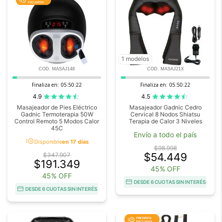
1 modelos
COD. MASAJ148
COD. MASAJ21X
Finaliza en:
05:50:20
Finaliza en:
05:50:20
4.9
4.5
Masajeador de Pies Eléctrico
Masajeador Gadnic Cedro
Gadnic Termoterapia 50W
Cervical 8 Nodos Shiatsu
Control Remoto 5 Modos Calor
Terapia de Calor 3 Niveles
45C
Envío a todo el país
acute
Disponible
en 17 días
$98.998
$54.449
$347.907
$191.349
45% OFF
45% OFF
DESDE 6 CUOTAS SIN INTERÉS
DESDE 6 CUOTAS SIN INTERÉS