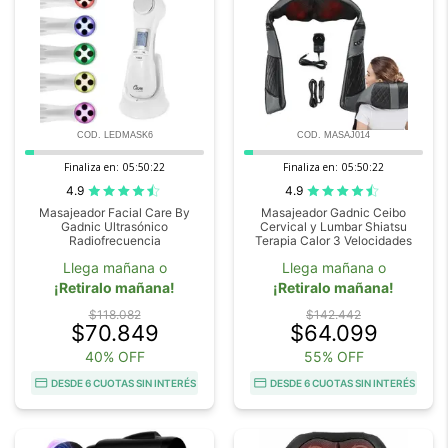
COD. LEDMASK6
COD. MASAJ014
Finaliza en:
05:50:20
Finaliza en:
05:50:20
4.9
4.9
Masajeador Facial Care By
Masajeador Gadnic Ceibo
Gadnic Ultrasónico
Cervical y Lumbar Shiatsu
Radiofrecuencia
Terapia Calor 3 Velocidades
Llega mañana o
Llega mañana o
¡Retiralo mañana!
¡Retiralo mañana!
$118.082
$142.442
$70.849
$64.099
40% OFF
55% OFF
DESDE 6 CUOTAS SIN INTERÉS
DESDE 6 CUOTAS SIN INTERÉS