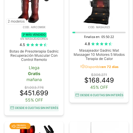
2 modelos
COD. AIRCOM9X
COD. MASAJ015
1º MÁS VENDIDO
Finaliza en:
05:50:20
EN MASAJEADORES
4.8
4.5
Masajeador Gadnic Mat
Botas de Presoterapia Gadnic
Massager 10 Motores 5 Modos
Recuperación Muscular Con
Terapia de Calor
Control Remoto
acute
Disponible
en 72 días
Llega
Gratis
$306.271
$168.449
mañana
45% OFF
$1.003.776
$451.699
DESDE 6 CUOTAS SIN INTERÉS
55% OFF
DESDE 6 CUOTAS SIN INTERÉS