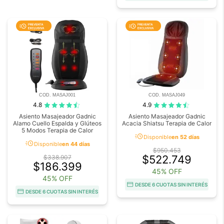
COD. MASAJ001
COD. MASAJ049
4.8
4.9
Asiento Masajeador Gadnic
Asiento Masajeador Gadnic
Alamo Cuello Espalda y Glúteos
Acacia Shiatsu Terapia de Calor
5 Modos Terapia de Calor
acute
Disponible
en 52 días
acute
Disponible
en 44 días
$950.453
$522.749
$338.907
$186.399
45% OFF
45% OFF
DESDE 6 CUOTAS SIN INTERÉS
DESDE 6 CUOTAS SIN INTERÉS