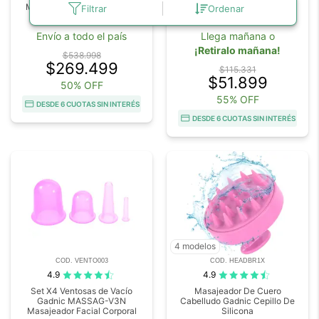
Massage Luxury Para Pies 2
Gadnic Masajes Con Pistola
Filtrar
Ordenar
Modos Terapia Calor
Aplicadora
Envío a todo el país
Llega mañana o
¡Retiralo mañana!
$538.998
$269.499
$115.331
$51.899
50% OFF
55% OFF
DESDE 6 CUOTAS SIN INTERÉS
DESDE 6 CUOTAS SIN INTERÉS
4 modelos
COD. VENTO003
COD. HEADBR1X
4.9
4.9
Set X4 Ventosas de Vacío
Masajeador De Cuero
Gadnic MASSAG-V3N
Cabelludo Gadnic Cepillo De
Masajeador Facial Corporal
Silicona