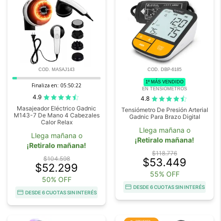
COD. MASAJ143
COD. DBP-6185
1º MÁS VENDIDO
Finaliza en:
05:50:20
EN TENSIOMETROS
4.9
4.8
Masajeador Eléctrico Gadnic
Tensiómetro De Presión Arterial
M143-7 De Mano 4 Cabezales
Gadnic Para Brazo Digital
Calor Relax
Llega mañana o
Llega mañana o
¡Retiralo mañana!
¡Retiralo mañana!
$118.776
$104.598
$53.449
$52.299
55% OFF
50% OFF
DESDE 6 CUOTAS SIN INTERÉS
DESDE 6 CUOTAS SIN INTERÉS