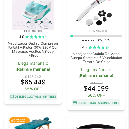
COD. NB-1100
COD. MASAJ028
4.9
Finaliza en:
05:50:20
Nebulizador Gadnic Compresor
4.8
Portátil A Pistón 80W 220V Con
Máscaras Adultos Niños y
Masajeador Gadnic De Mano
Filtros
Cuerpo Completo 6 Velocidades
Terapia De Calor
Llega mañana o
¡Retiralo mañana!
Llega mañana o
¡Retiralo mañana!
$145.442
$65.449
$89.198
$44.599
55% OFF
50% OFF
DESDE 6 CUOTAS SIN INTERÉS
DESDE 6 CUOTAS SIN INTERÉS