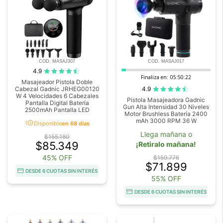
COD. MASAJ307
COD. MASAJ017
4.9
Finaliza en:
05:50:20
Masajeador Pistola Doble
4.9
Cabezal Gadnic JRHEG00120
W 4 Velocidades 6 Cabezales
Pistola Masajeadora Gadnic
Pantalla Digital Batería
Gun Alta Intensidad 30 Niveles
2500mAh Pantalla LED
Motor Brushless Batería 2400
mAh 3000 RPM 36 W
acute
Disponible
en 68 días
Llega mañana o
$155.180
$85.349
¡Retiralo mañana!
45% OFF
$159.776
$71.899
DESDE 6 CUOTAS SIN INTERÉS
55% OFF
DESDE 6 CUOTAS SIN INTERÉS