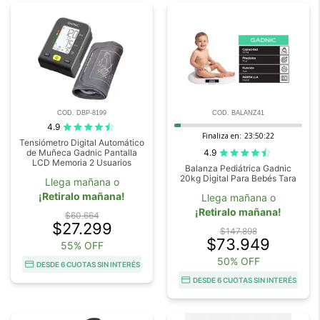
COD. DBP-8199
COD. BALANZ41
4.9
Finaliza en:
23:50:20
Tensiómetro Digital Automático
4.9
de Muñeca Gadnic Pantalla
LCD Memoria 2 Usuarios
Balanza Pediátrica Gadnic
20kg Digital Para Bebés Tara
Llega mañana o
¡Retiralo mañana!
Llega mañana o
¡Retiralo mañana!
$60.664
$27.299
$147.898
$73.949
55% OFF
50% OFF
DESDE 6 CUOTAS SIN INTERÉS
DESDE 6 CUOTAS SIN INTERÉS