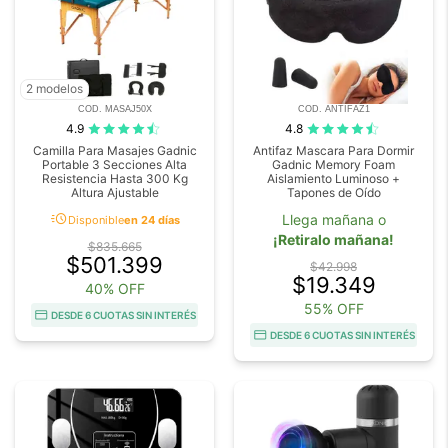
2 modelos
COD. MASAJ50X
COD. ANTIFAZ1
4.9
4.8
Camilla Para Masajes Gadnic
Antifaz Mascara Para Dormir
Portable 3 Secciones Alta
Gadnic Memory Foam
Resistencia Hasta 300 Kg
Aislamiento Luminoso +
Altura Ajustable
Tapones de Oído
acute
Llega mañana o
Disponible
en 24 días
¡Retiralo mañana!
$835.665
$501.399
$42.998
$19.349
40% OFF
55% OFF
DESDE 6 CUOTAS SIN INTERÉS
DESDE 6 CUOTAS SIN INTERÉS