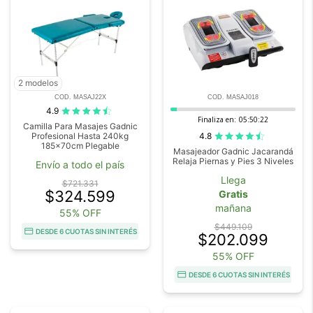
2 modelos
COD. MASAJ22X
COD. MASAJ018
4.9
Finaliza en:
05:50:20
Camilla Para Masajes Gadnic
4.8
Profesional Hasta 240kg
185x70cm Plegable
Masajeador Gadnic Jacarandá
Relaja Piernas y Pies 3 Niveles
Envío a todo el país
Llega
$721.331
$324.599
Gratis
mañana
55% OFF
$449.109
DESDE 6 CUOTAS SIN INTERÉS
$202.099
55% OFF
DESDE 6 CUOTAS SIN INTERÉS