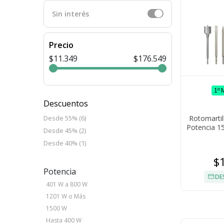
Sin interés
Precio
$11.349
$176.549
1º
Descuentos
Rotomartil
Desde 55% (6)
Potencia 1
Desde 45% (2)
Plus 800 R
Desde 40% (1)
$
Potencia
DE
401 W a 800 W
1201 W o Más
1500 W
Hasta 400 W