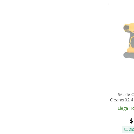
Set de C
Cleaner02 4
Llega H
$
DE