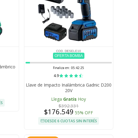
COD. DESELE10
OFERTA BOMBA
lámbrico
Finaliza en:
05:42:25
4.9
Llave de Impacto Inalámbrica Gadnic D200
20V
Llega
Gratis
Hoy
ÉS
$392.331
$176.549
55% OFF
DESDE 6 CUOTAS SIN INTERÉS