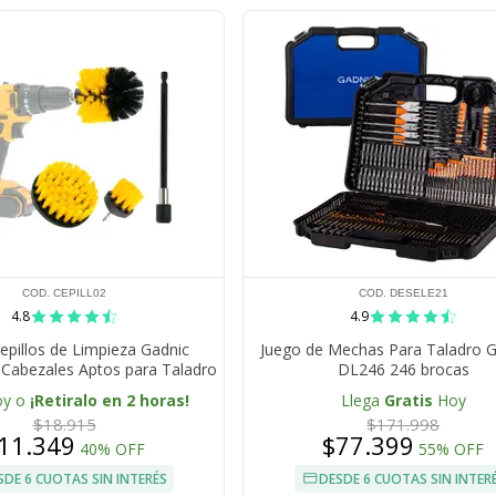
COD. CEPILL02
COD. DESELE21
4.8
4.9
epillos de Limpieza Gadnic
Juego de Mechas Para Taladro
 Cabezales Aptos para Taladro
DL246 246 brocas
oy o
¡Retiralo en 2 horas!
Llega
Gratis
Hoy
$18.915
$171.998
11.349
$77.399
40% OFF
55% OFF
SDE 6 CUOTAS SIN INTERÉS
DESDE 6 CUOTAS SIN INTER