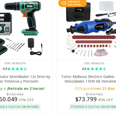
COD. DESELE70
COD. DESELE11
4.9
4.8
cutor Atornillador 12v Bron by
Torno Multiuso Electrico Gadnic
ic Potencia y Precisión
Velocidades 135W Kit Herrami
acute
oy o
¡Retiralo en 2 horas!
Disponible
en 21 días
$133.442
$134.180
60.049
$73.799
55% OFF
45% OFF
SDE 6 CUOTAS SIN INTERÉS
DESDE 6 CUOTAS SIN INTER