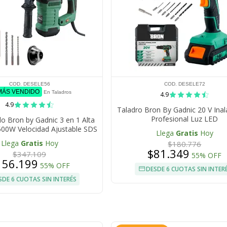
COD. DESELE56
COD. DESELE72
 MÁS VENDIDO
En Taladros
4.9
4.9
Taladro Bron By Gadnic 20 V Ina
Profesional Luz LED
lo Bron by Gadnic 3 en 1 Alta
500W Velocidad Ajustable SDS
Llega
Gratis
Hoy
PM 6J 230V 50Hz Kit Completo
Llega
Gratis
Hoy
$180.776
Broca Copa 60 mm
$81.349
$347.109
55% OFF
156.199
55% OFF
DESDE 6 CUOTAS SIN INTER
SDE 6 CUOTAS SIN INTERÉS