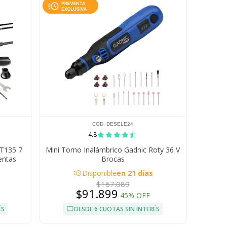
COD. DESELE24
4.8
 T135 7
Mini Torno Inalámbrico Gadnic Roty 36 V
entas
Brocas
acute
Disponible
en 21 días
$167.089
$91.899
45% OFF
ÉS
DESDE 6 CUOTAS SIN INTERÉS