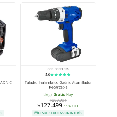
COD. DESELE35
5.0
 GADNIC
Taladro Inalambrico Gadnic Atornillador
Recargable
Llega
Gratis
Hoy
$283.331
$127.499
55% OFF
ÉS
DESDE 6 CUOTAS SIN INTERÉS