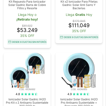
Kit Repuesto Para Ionizador
Kit x2 Ionizador Para Piletas
Solar Gadnic Barra de Cobre
Gadnic Solar Anti Sarro Y
Filtro y Resorte
Bacterias
Llega Hoy o
Llega
Gratis
Hoy
¡Retiralo hoy!
$170.845
$111.049
$81.922
$53.249
35% OFF
35% OFF
DESDE 6 CUOTAS SIN INTERÉS
DESDE 6 CUOTAS SIN INTERÉS
COD. KIONI002
COD. KIONI003
4.8
4.9
Ionizador Solar Gadnic IH2O
Ionizador Solar Gadnic IH2O
Pro Kit x 2 Antisarro Sustentable
Pro Antisarro Sustentable +
300.000Lts
Repuesto 150.000Lts