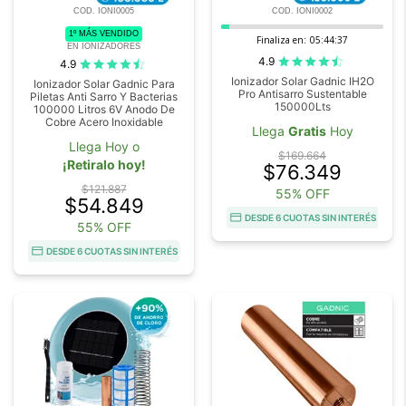
COD. IONI0005
COD. IONI0002
1º MÁS VENDIDO
Finaliza en:
05:44:37
EN IONIZADORES
4.9
4.9
Ionizador Solar Gadnic IH2O
Ionizador Solar Gadnic Para
Pro Antisarro Sustentable
Piletas Anti Sarro Y Bacterias
150000Lts
100000 Litros 6V Anodo De
Cobre Acero Inoxidable
Llega
Gratis
Hoy
Llega Hoy o
$169.664
¡Retiralo hoy!
$76.349
$121.887
55% OFF
$54.849
DESDE 6 CUOTAS SIN INTERÉS
55% OFF
DESDE 6 CUOTAS SIN INTERÉS