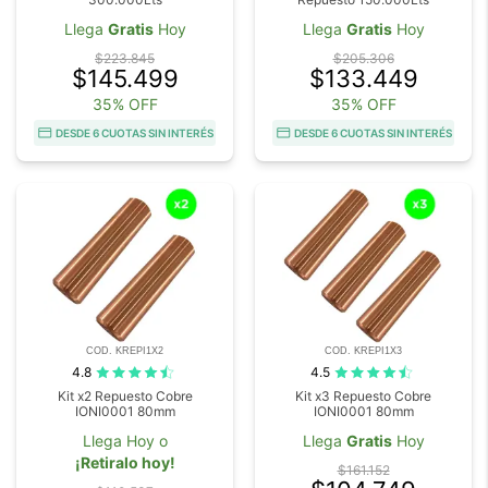
Llega
Gratis
Hoy
Llega
Gratis
Hoy
$223.845
$205.306
$145.499
$133.449
35% OFF
35% OFF
DESDE 6 CUOTAS SIN INTERÉS
DESDE 6 CUOTAS SIN INTERÉS
COD. KREPI1X2
COD. KREPI1X3
4.8
4.5
Kit x2 Repuesto Cobre
Kit x3 Repuesto Cobre
IONI0001 80mm
IONI0001 80mm
Llega Hoy o
Llega
Gratis
Hoy
¡Retiralo hoy!
$161.152