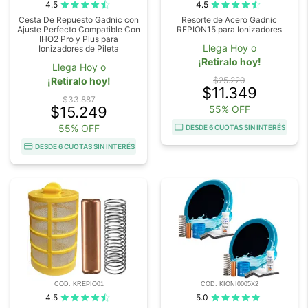
4.5
4.5
Cesta De Repuesto Gadnic con
Resorte de Acero Gadnic
Ajuste Perfecto Compatible Con
REPION15 para Ionizadores
IHO2 Pro y Plus para
Llega Hoy o
Ionizadores de Pileta
¡Retiralo hoy!
Llega Hoy o
¡Retiralo hoy!
$25.220
$11.349
$33.887
$15.249
55% OFF
55% OFF
DESDE 6 CUOTAS SIN INTERÉS
DESDE 6 CUOTAS SIN INTERÉS
COD. KREPIO01
COD. KIONI0005X2
4.5
5.0