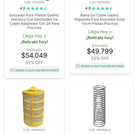
COD. IONI0009
COD. REPIONI2
4.9
4.8
Ionizador Para Piletas Gadnic
Barra De Cobre Gadnic
Electrico Con Electrodos De
Repuesto Para Ionizador Solar
Cobre Adaptador 12V 2A Para
10cm Piletas Piscinas
Piscinas
Llega Hoy o
Llega Hoy o
¡Retiralo hoy!
¡Retiralo hoy!
$110.664
$49.799
$120.109
$54.049
55% OFF
55% OFF
DESDE 6 CUOTAS SIN INTERÉS
DESDE 6 CUOTAS SIN INTERÉS
COD. REPION13
COD. REPION15