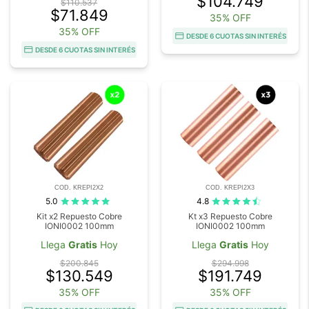
$104.749
$110.537
$71.849
35% OFF
35% OFF
DESDE 6 CUOTAS SIN INTERÉS
DESDE 6 CUOTAS SIN INTERÉS
COD. KREPI2X2
COD. KREPI2X3
5.0
4.8
Kit x2 Repuesto Cobre
Kt x3 Repuesto Cobre
IONI0002 100mm
IONI0002 100mm
Llega
Gratis
Hoy
Llega
Gratis
Hoy
$200.845
$294.998
$130.549
$191.749
35% OFF
35% OFF