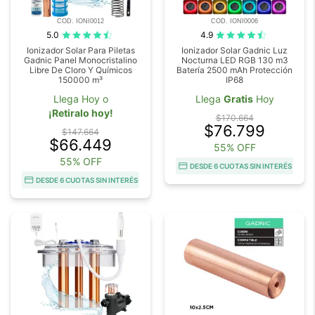
COD. IONI0012
COD. IONI0006
5.0
4.9
Ionizador Solar Para Piletas
Ionizador Solar Gadnic Luz
Gadnic Panel Monocristalino
Nocturna LED RGB 130 m3
Libre De Cloro Y Químicos
Batería 2500 mAh Protección
150000 m³
IP68
Llega Hoy o
Llega
Gratis
Hoy
¡Retiralo hoy!
$170.664
$76.799
$147.664
$66.449
55% OFF
55% OFF
DESDE 6 CUOTAS SIN INTERÉS
DESDE 6 CUOTAS SIN INTERÉS