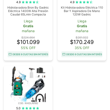
4.9
4.9
Hidrolavadora Bron By Gadnic
Kit Hidrolavadora Eléctrica 110
Eléctrica 1400W Alta Presión
Bar Y Aspiradora De Mano
Caudal 65Lmin Compacta
120W Gadnic
Llega
Llega
Gratis
Gratis
mañana
mañana
$224.664
$261.922
$101.099
$170.249
55% OFF
35% OFF
DESDE 6 CUOTAS SIN INTERÉS
DESDE 6 CUOTAS SIN INTERÉS
COD. KHIDLAV082
5.0