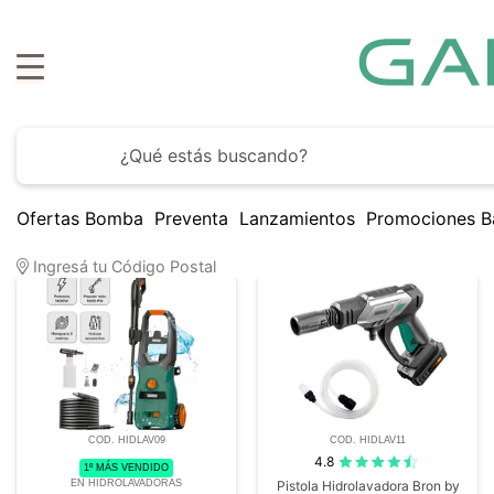
H
Ofertas Bomba
Preventa
Lanzamientos
Promociones B
5
Artículos encontrados
Ingresá tu Código Postal
COD. HIDLAV09
COD. HIDLAV11
4.8
1º MÁS VENDIDO
EN HIDROLAVADORAS
Pistola Hidrolavadora Bron by