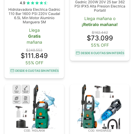
Gadnic 200W 20V 25 bar 362
4.9
PSI IPX5 Alta Presion Electrica
Hidrolavadora Electrica Gadnic
Portatil
110 Bar 1600 PSI 220V Caudal
6.5L Min Motor Aluminio
Llega mañana o
Manguera 5M
¡Retiralo mañana!
Llega
$162.442
Gratis
$73.099
mañana
55% OFF
$248.553
DESDE 6 CUOTAS SIN INTERÉS
$111.849
55% OFF
DESDE 6 CUOTAS SIN INTERÉS
COD. HIDLAV08
COD. KHID9AS32