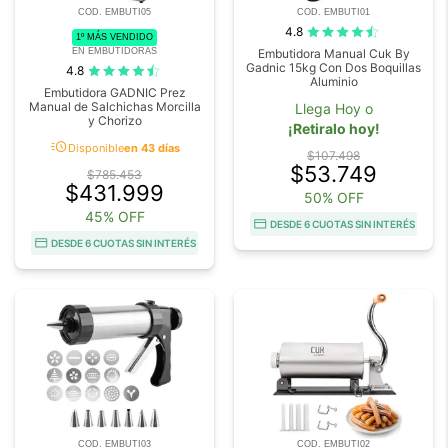
COD. EMBUTI05
COD. EMBUTI01
4.8
1º MÁS VENDIDO
EN EMBUTIDORAS
Embutidora Manual Cuk By
Gadnic 15kg Con Dos Boquillas
4.8
Aluminio
Embutidora GADNIC Prez
Manual de Salchichas Morcilla
Llega Hoy o
y Chorizo
¡Retiralo hoy!
acute
Disponible
en 43 días
$107.498
$53.749
$785.453
$431.999
50% OFF
45% OFF
DESDE 6 CUOTAS SIN INTERÉS
DESDE 6 CUOTAS SIN INTERÉS
COD. EMBUTI03
COD. EMBUTI02