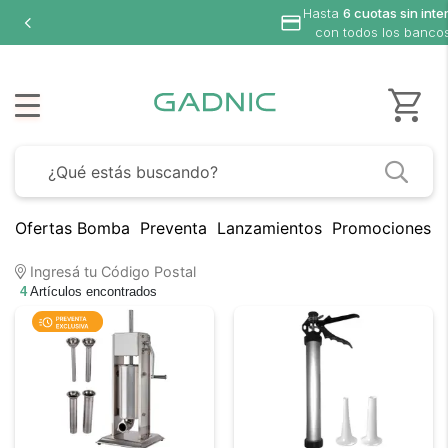
Hasta
6 cuotas sin inte
con todos los banco
Ofertas Bomba
Preventa
Lanzamientos
Promociones B
Ingresá tu Código Postal
4
Artículos encontrados