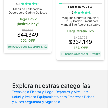
4.7
Finaliza en:
05:34:28
Maquina Rellenadora
4.9
Decoradora Gadnic Galletas
Maquina Churrera Industrial
Llega Hoy o
Cuk By Gadnic Embutidora
¡Retiralo hoy!
Manual 3kg Acero Inoxidable
$98.553
Llega
Gratis
Hoy
$44.349
$425.725
55% OFF
$234.149
DESDE 6 CUOTAS SIN INTERÉS
45% OFF
DESDE 6 CUOTAS SIN INTERÉS
Explorá nuestras categorías
Tecnologia
Electro y Hogar
Deportes y Aire Libre
Salud y Belleza
Equipamiento para Empresas
Bebes
y Niños
Seguridad y Vigilancia