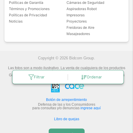
Políticas de Garantía
Cámaras de Seguridad
Términos y Promociones
Aspiradoras Robot
Políticas de Privacidad
Impresoras
Noticias
Proyectores
Freidoras de Aire
Masajeadores
Copyright © 2026 Bidcom Group.
Las fotos son a modo ilustrativo. La venta de cualquiera de los productos
publicados está sujeta a la verificación de stock.
Gadnic Tecnología novedosa.
Última actualización:
7/8/2026
by
Bidcom
Filtrar
Ordenar
S.R.L.
Botón de arrepentimiento
Defensa de las y los Consumidores
para consultas y/o denuncias
ingrese aquí
Libro de quejas