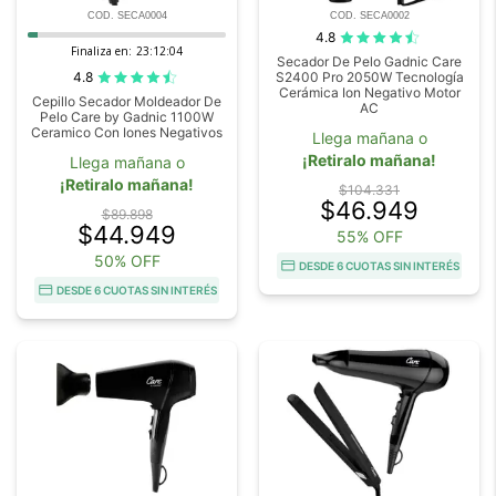
COD. SECA0004
COD. SECA0002
4.8
Finaliza en:
23:12:04
Secador De Pelo Gadnic Care
4.8
S2400 Pro 2050W Tecnología
Cerámica Ion Negativo Motor
Cepillo Secador Moldeador De
AC
Pelo Care by Gadnic 1100W
Ceramico Con Iones Negativos
Llega mañana o
¡Retiralo mañana!
Llega mañana o
¡Retiralo mañana!
$104.331
$46.949
$89.898
$44.949
55% OFF
50% OFF
DESDE 6 CUOTAS SIN INTERÉS
DESDE 6 CUOTAS SIN INTERÉS