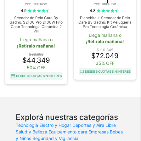
COD. SECA0001
COD. KPELU001
4.9
4.8
Secador de Pelo Care By
Planchita + Secador de Pelo
Gadnic S2100 Pro 2100W Frío
Care By Gadnic Kit Peluquería
Calor Tecnología Cerámica 2
Pro Tecnología Cerámica
Vel
Llega mañana o
Llega mañana o
¡Retiralo mañana!
¡Retiralo mañana!
$110.845
$72.049
$88.698
$44.349
35% OFF
50% OFF
DESDE 6 CUOTAS SIN INTERÉS
DESDE 6 CUOTAS SIN INTERÉS
Explorá nuestras categorías
Tecnologia
Electro y Hogar
Deportes y Aire Libre
Salud y Belleza
Equipamiento para Empresas
Bebes
y Niños
Seguridad y Vigilancia