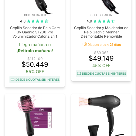
COD. SECA0003
COD. SECA0007
4.8
4.9
Cepillo Secador de Pelo Care
Cepillo Secador y Moldeador de
By Gadnic S1200 Pro
Pelo Gadnic Monner
Voluminizador Calor 2 En 1
Desmontable Removible
acute
Llega mañana o
Disponible
en 21 días
¡Retiralo mañana!
$89.362
$49.149
$112.109
$50.449
45% OFF
55% OFF
DESDE 6 CUOTAS SIN INTERÉS
DESDE 6 CUOTAS SIN INTERÉS