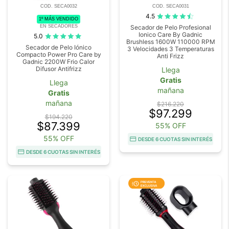
COD. SECA0032
COD. SECA0031
4.5
1º MÁS VENDIDO
EN SECADORES
Secador de Pelo Profesional
Ionico Care By Gadnic
5.0
Brushless 1600W 110000 RPM
Secador de Pelo Iónico
3 Velocidades 3 Temperaturas
Compacto Power Pro Care by
Anti Frizz
Gadnic 2200W Frio Calor
Difusor Antifrizz
Llega
Gratis
Llega
mañana
Gratis
mañana
$216.220
$97.299
$194.220
$87.399
55% OFF
55% OFF
DESDE 6 CUOTAS SIN INTERÉS
DESDE 6 CUOTAS SIN INTERÉS