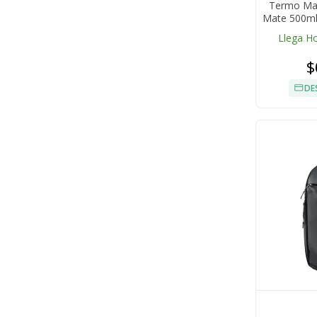
Termo Mat
Mate 500ml
Llega H
$
DE