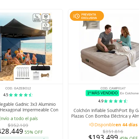
COD. GAZEBO12
COD. CAMP0147
1º MÁS VENDIDO
En Colchone
4.5
4.9
egable Gadnic 3x3 Aluminio
a Hexagonal Impermeable Con
Colchón Inflable SouthPort By G
ntanas PVC Bolso Transporte
Plazas Con Bomba Eléctrica y A
Envío a todo el país
Eventos Exterior
Camping
acute
Disponible
en 44 días
$952.109
428.449
$351.816
55% OFF
$193.499
45% OFF