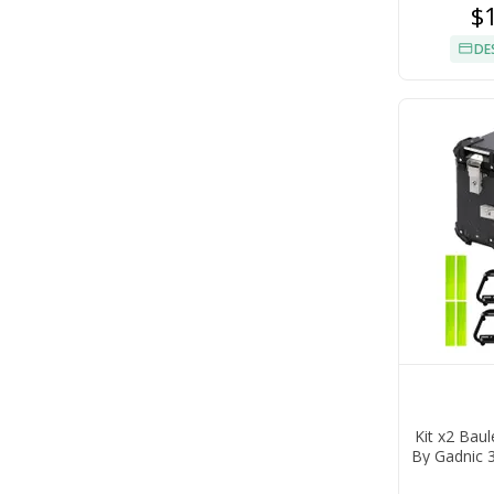
$
DE
Kit x2 Bau
By Gadnic 