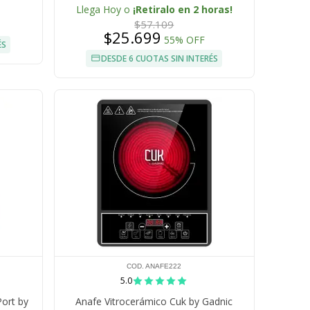
Metros USB IPX4 Bateria 18650
Llega Hoy o
¡Retiralo en 2 horas!
$57.109
$25.699
55% OFF
ÉS
DESDE 6 CUOTAS SIN INTERÉS
COD. ANAFE222
5.0
ort by
Anafe Vitrocerámico Cuk by Gadnic