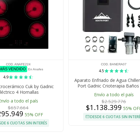
COD. ANAFE224
COD. BANERA07
 MÁS VENDIDO
En Anafes
4.5
4.9
Aparato Enfriado de Agua Chille
Port Gadnic Crioterapia Baños 
trocerámico Cuk by Gadnic
léctrico 4 Hornallas
Envío a todo el país
Envío a todo el país
$2.529.776
$1.138.399
$657.664
55% OF
295.949
55% OFF
DESDE 6 CUOTAS SIN INTER
SDE 6 CUOTAS SIN INTERÉS