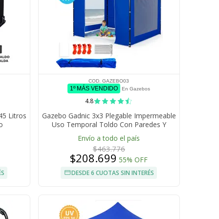
COD. GAZEBO03
1º MÁS VENDIDO
En Gazebos
4.8
45 Litros
Gazebo Gadnic 3x3 Plegable Impermeable
o
Uso Temporal Toldo Con Paredes Y
Puerta Cierre Relampago
Envío a todo el país
$463.776
$208.699
55% OFF
ÉS
DESDE 6 CUOTAS SIN INTERÉS