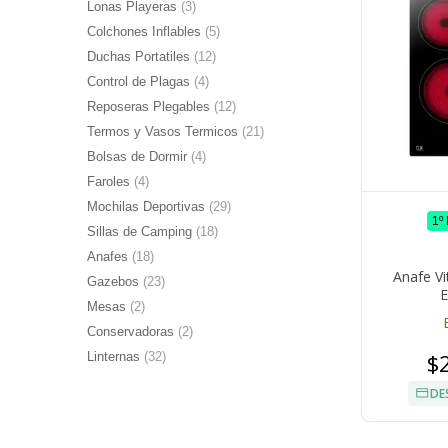
Lonas Playeras
(3)
Colchones Inflables
(5)
Duchas Portatiles
(12)
Control de Plagas
(4)
Reposeras Plegables
(12)
Termos y Vasos Termicos
(21)
Bolsas de Dormir
(4)
Faroles
(4)
Mochilas Deportivas
(29)
1º
Sillas de Camping
(18)
Anafes
(18)
Anafe Vi
Gazebos
(23)
E
Mesas
(2)
Conservadoras
(2)
$
Linternas
(32)
DE