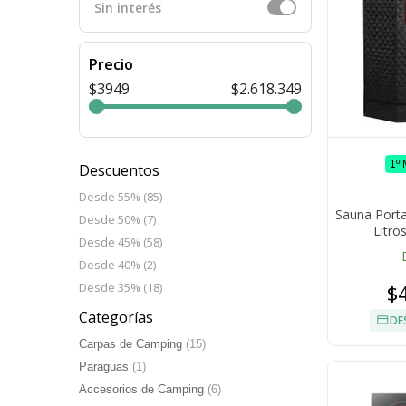
Sin interés
Precio
$3949
$2.618.349
1º
Descuentos
Desde 55% (85)
Sauna Porta
Desde 50% (7)
Litro
Desde 45% (58)
Temporiz
Ple
Desde 40% (2)
$
Desde 35% (18)
Categorías
DE
Carpas de Camping
(15)
Paraguas
(1)
Accesorios de Camping
(6)