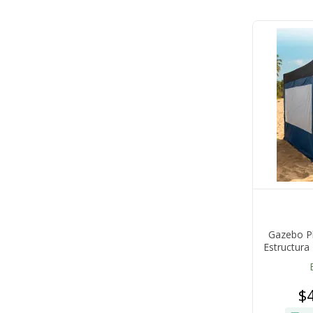
Gazebo Pl
Estructur
Paredes Ve
$