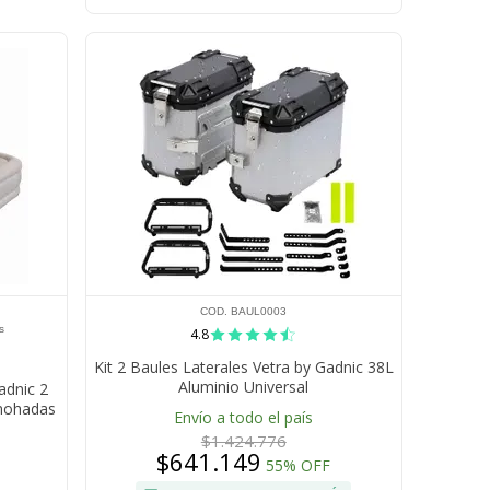
COD. BAUL0003
s
4.8
Kit 2 Baules Laterales Vetra by Gadnic 38L
Aluminio Universal
adnic 2
lmohadas
Envío a todo el país
$1.424.776
$641.149
55% OFF