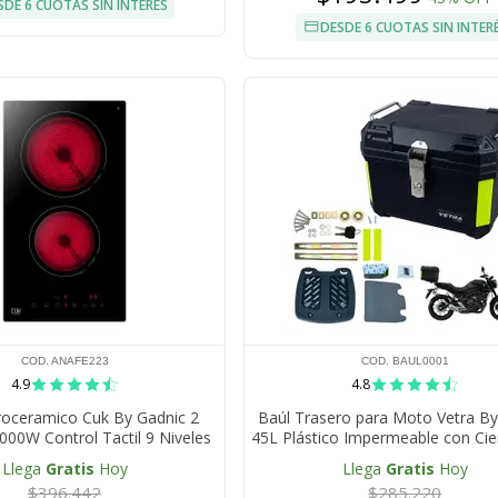
SDE 6 CUOTAS SIN INTERÉS
DESDE 6 CUOTAS SIN INTER
COD. ANAFE223
COD. BAUL0001
4.9
4.8
roceramico Cuk By Gadnic 2
Baúl Trasero para Moto Vetra By
000W Control Tactil 9 Niveles
45L Plástico Impermeable con Cie
izador Bloqueo Infantil
Llega
Gratis
Hoy
Llega
Gratis
Hoy
$396.442
$285.220