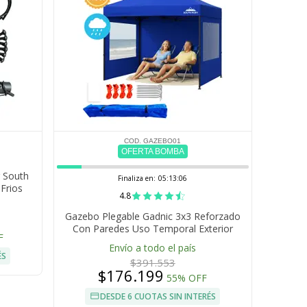
COD. GAZEBO01
OFERTA BOMBA
r South
Finaliza en:
05:13:05
Frios
4.8
Gazebo Plegable Gadnic 3x3 Reforzado
Con Paredes Uso Temporal Exterior
F
Eventos Playa Jardin
Envío a todo el país
ÉS
$391.553
$176.199
55% OFF
DESDE 6 CUOTAS SIN INTERÉS