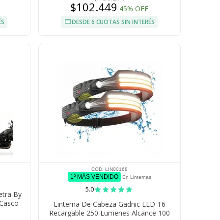
$102.449
45% OFF
ÉS
DESDE 6 CUOTAS SIN INTERÉS
COD. LIN00168
1º MÁS VENDIDO
En Linternas
5.0
etra By
 Casco
Linterna De Cabeza Gadnic LED T6
Recargable 250 Lumenes Alcance 100