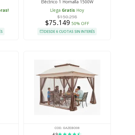
Eléctrico 1 Hornalla 1500W
oras!
Llega
Gratis
Hoy
$150.298
$75.149
50% OFF
ÉS
DESDE 6 CUOTAS SIN INTERÉS
COD. GAZEBO08
4.9