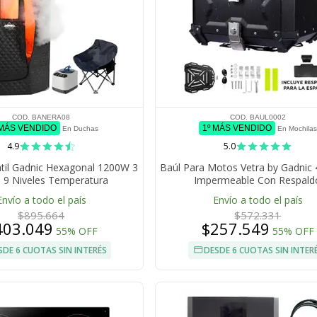
COD. BANERA08
COD. BAUL0002
 MÁS VENDIDO
1º MÁS VENDIDO
En Duchas
En Mochilas
4.9
5.0
til Gadnic Hexagonal 1200W 3
Baúl Para Motos Vetra by Gadnic 
s 9 Niveles Temperatura
Impermeable Con Respald
ador 99 Min 220V Con Silla
Envío a todo el país
Envío a todo el país
gable Control Remoto
$895.664
$572.331
403.049
$257.549
55% OFF
55% OFF
SDE 6 CUOTAS SIN INTERÉS
DESDE 6 CUOTAS SIN INTER