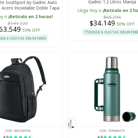
Gadnic 1.2 Litros Manija
e Southport by Gadnic Auto
 Acero Inoxidable Doble Tapa
Llega Hoy o
¡Retiralo en 2 h
oy o
¡Retiralo en 2 horas!
$68.298
$34.149
$141.220
50% OFF
63.549
55% OFF
DESDE 6 CUOTAS SIN INTER
SDE 6 CUOTAS SIN INTERÉS
COD. MOCH0559
COD. TERMO07X
4.9
4.9