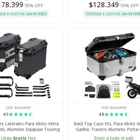
178.399
$128.349
55% OFF
55% OFF
SDE 6 CUOTAS SIN INTERÉS
DESDE 6 CUOTAS SIN INTER
COD. BAUL0005
COD. BAUL0004
4.5
4.8
les Laterales Para Moto Vetra
Baúl Top Case 65L Para Moto V
38L Aluminio Equipaje Touring
Gadnic Trasero Aluminio Porta
Universal
Llega
Gratis
Hoy
Envío a todo el país