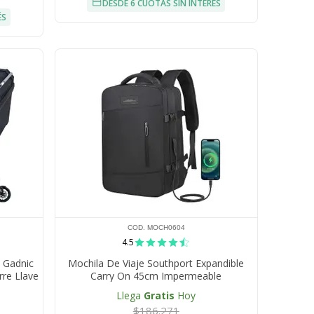
DESDE 6 CUOTAS SIN INTERÉS
ÉS
COD. MOCH0604
4.5
 Gadnic
Mochila De Viaje Southport Expandible
rre Llave
Carry On 45cm Impermeable
Llega
Gratis
Hoy
$186.271