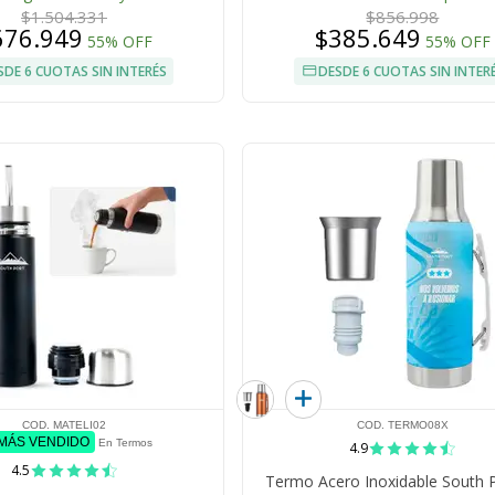
$1.504.331
$856.998
676.949
$385.649
55% OFF
55% OFF
SDE 6 CUOTAS SIN INTERÉS
DESDE 6 CUOTAS SIN INTER
COD. MATELI02
COD. TERMO08X
 MÁS VENDIDO
En Termos
4.9
4.5
Termo Acero Inoxidable South P