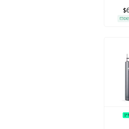
$
DE
1º