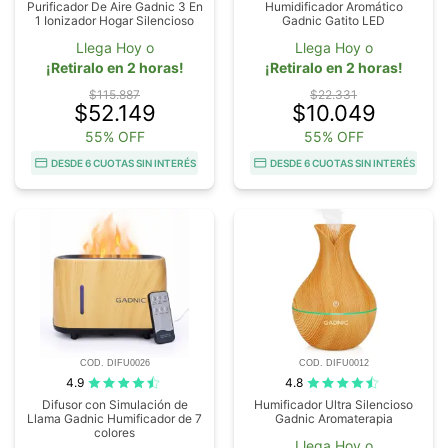
Purificador De Aire Gadnic 3 En
Humidificador Aromático
1 Ionizador Hogar Silencioso
Gadnic Gatito LED
Llega Hoy o
Llega Hoy o
¡Retiralo en 2 horas!
¡Retiralo en 2 horas!
$115.887
$22.331
$52.149
$10.049
55% OFF
55% OFF
DESDE 6 CUOTAS SIN INTERÉS
DESDE 6 CUOTAS SIN INTERÉS
COD. DIFU0026
COD. DIFU0012
4.9
4.8
Difusor con Simulación de
Humificador Ultra Silencioso
Llama Gadnic Humificador de 7
Gadnic Aromaterapia
colores
Llega Hoy o