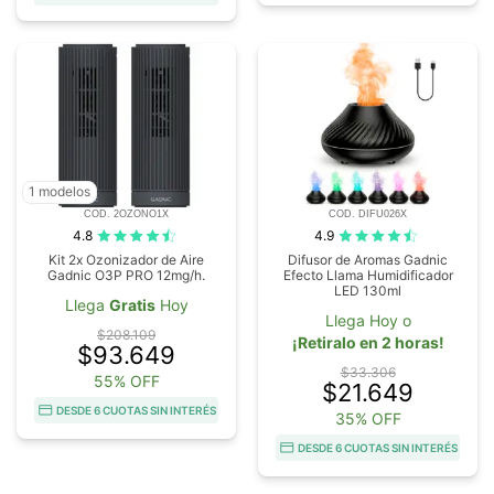
1 modelos
COD. 2OZONO1X
COD. DIFU026X
4.8
4.9
Kit 2x Ozonizador de Aire
Difusor de Aromas Gadnic
Gadnic O3P PRO 12mg/h.
Efecto Llama Humidificador
LED 130ml
Llega
Gratis
Hoy
Llega Hoy o
$208.109
¡Retiralo en 2 horas!
$93.649
$33.306
55% OFF
$21.649
DESDE 6 CUOTAS SIN INTERÉS
35% OFF
DESDE 6 CUOTAS SIN INTERÉS