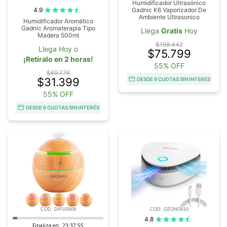
Humidificador Ultrasónico
4.9
Gadnic K6 Vaporizador De
Ambiente Ultrasonico
Humidificador Aromático
Gadnic Aromaterapia Tipo
Llega
Gratis
Hoy
Madera 500ml
$168.442
Llega Hoy o
$75.799
¡Retiralo en 2 horas!
55% OFF
$69.776
$31.399
DESDE 6 CUOTAS SIN INTERÉS
55% OFF
DESDE 6 CUOTAS SIN INTERÉS
COD. DIFU0009
COD. OZONO010
4.8
Finaliza en:
23:37:54