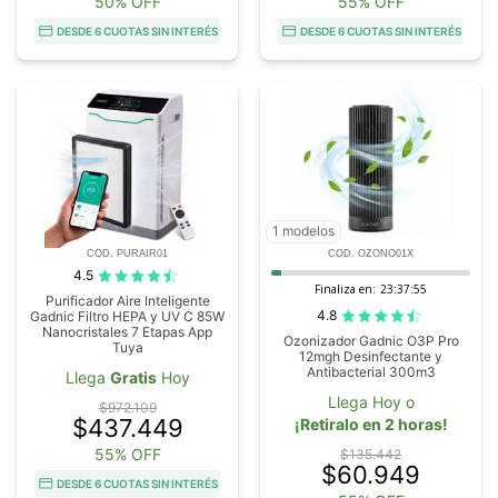
50% OFF
55% OFF
DESDE 6 CUOTAS SIN INTERÉS
DESDE 6 CUOTAS SIN INTERÉS
1 modelos
COD. PURAIR01
COD. OZONO01X
4.5
Finaliza en:
23:37:54
Purificador Aire Inteligente
4.8
Gadnic Filtro HEPA y UV C 85W
Nanocristales 7 Etapas App
Ozonizador Gadnic O3P Pro
Tuya
12mgh Desinfectante y
Antibacterial 300m3
Llega
Gratis
Hoy
Llega Hoy o
$972.109
$437.449
¡Retiralo en 2 horas!
55% OFF
$135.442
$60.949
DESDE 6 CUOTAS SIN INTERÉS