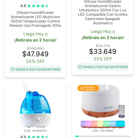
Difusor Humidificador
4.9
Aromatizante Gadnic
Ultrasonico 300ml Con Luz
Difusor Humidificador
LED Compatible Con Aceites
Aromatizante LED Multicolor
Esenciales Apagado
500ml Temporizador Control
Automatico
Remoto Uso Prolongado 30hs
Llega Hoy o
Llega Hoy o
¡Retiralo en 2 horas!
¡Retiralo en 2 horas!
$74.776
$106.553
$33.649
$47.949
55% OFF
55% OFF
DESDE 6 CUOTAS SIN INTERÉS
DESDE 6 CUOTAS SIN INTERÉS
COD. HUMIDIF4
COD. DIFU0002
4.9