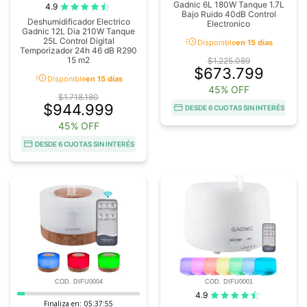
Gadnic 6L 180W Tanque 1.7L
4.9
Bajo Ruido 40dB Control
Deshumidificador Electrico
Electronico
Gadnic 12L Dia 210W Tanque
acute
25L Control Digital
Disponible
en 15 días
Temporizador 24h 46 dB R290
15 m2
$1.225.089
$673.799
acute
Disponible
en 15 días
45% OFF
$1.718.180
$944.999
DESDE 6 CUOTAS SIN INTERÉS
45% OFF
DESDE 6 CUOTAS SIN INTERÉS
COD. DIFU0004
COD. DIFU0001
4.9
Finaliza en:
05:37:54