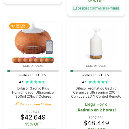
55% OFF
DESDE 6 CUOTAS SIN INTERÉS
COD. DIFU0003
COD. DIFU0030
Finaliza en:
23:37:54
Finaliza en:
23:37:54
4.9
4.9
Difusor Gadnic Plus
Difusor Aromatico Gadnic
Humidificador Ultrasónico
Ceramica Ultrasonico 200ml
300ml 20hs 7 Colores
Con Luz LED Y Control Remoto
acute
Llega Hoy o
Disponible
en 15 días
¡Retiralo en 2 horas!
$77.544
$42.649
$107.664
$48.449
45% OFF