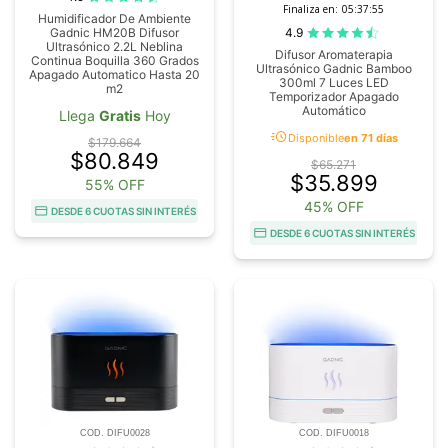
Finaliza en:
05:37:54
Humidificador De Ambiente
4.9
Gadnic HM20B Difusor
Ultrasónico 2.2L Neblina
Difusor Aromaterapia
Continua Boquilla 360 Grados
Ultrasónico Gadnic Bamboo
Apagado Automatico Hasta 20
300ml 7 Luces LED
m2
Temporizador Apagado
Automático
Llega
Gratis
Hoy
acute
Disponible
en 71 días
$179.664
$80.849
$65.271
$35.899
55% OFF
45% OFF
DESDE 6 CUOTAS SIN INTERÉS
DESDE 6 CUOTAS SIN INTERÉS
COD. DIFU0028
COD. DIFU0018