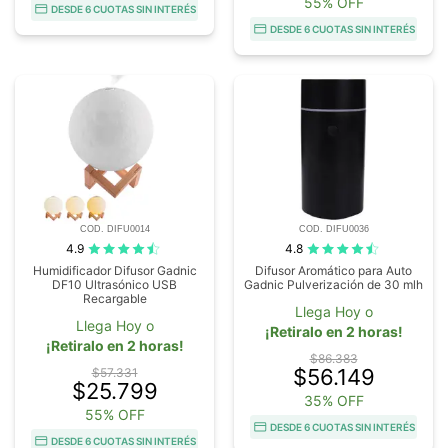
55% OFF
DESDE 6 CUOTAS SIN INTERÉS
DESDE 6 CUOTAS SIN INTERÉS
COD. DIFU0014
COD. DIFU0036
4.9
4.8
Humidificador Difusor Gadnic
Difusor Aromático para Auto
DF10 Ultrasónico USB
Gadnic Pulverización de 30 mlh
Recargable
Llega Hoy o
Llega Hoy o
¡Retiralo en 2 horas!
¡Retiralo en 2 horas!
$86.383
$56.149
$57.331
$25.799
35% OFF
55% OFF
DESDE 6 CUOTAS SIN INTERÉS
DESDE 6 CUOTAS SIN INTERÉS