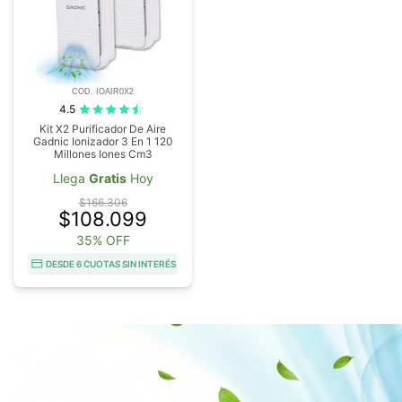
COD. IOAIR0X2
4.5
Kit X2 Purificador De Aire
Gadnic Ionizador 3 En 1 120
Millones Iones Cm3
Llega
Gratis
Hoy
$166.306
$108.099
35% OFF
DESDE 6 CUOTAS SIN INTERÉS