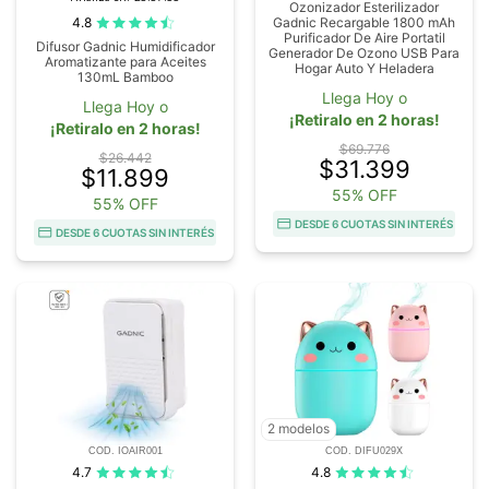
Ozonizador Esterilizador
4.8
Gadnic Recargable 1800 mAh
Purificador De Aire Portatil
Difusor Gadnic Humidificador
Generador De Ozono USB Para
Aromatizante para Aceites
Hogar Auto Y Heladera
130mL Bamboo
Llega Hoy o
Llega Hoy o
¡Retiralo en 2 horas!
¡Retiralo en 2 horas!
$69.776
$26.442
$31.399
$11.899
55% OFF
55% OFF
DESDE 6 CUOTAS SIN INTERÉS
DESDE 6 CUOTAS SIN INTERÉS
2 modelos
COD. IOAIR001
COD. DIFU029X
4.7
4.8