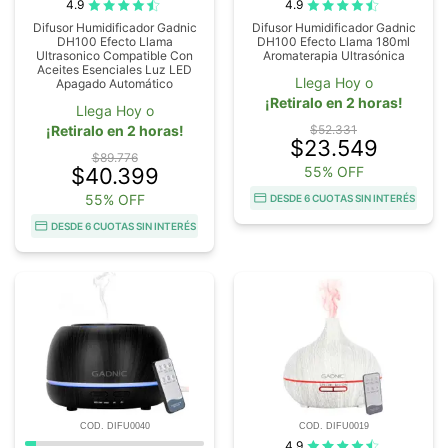
4.9
4.9
Difusor Humidificador Gadnic
Difusor Humidificador Gadnic
DH100 Efecto Llama
DH100 Efecto Llama 180ml
Ultrasonico Compatible Con
Aromaterapia Ultrasónica
Aceites Esenciales Luz LED
Llega Hoy o
Apagado Automático
¡Retiralo en 2 horas!
Llega Hoy o
¡Retiralo en 2 horas!
$52.331
$23.549
$89.776
$40.399
55% OFF
55% OFF
DESDE 6 CUOTAS SIN INTERÉS
DESDE 6 CUOTAS SIN INTERÉS
COD. DIFU0040
COD. DIFU0019
4.9