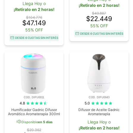
Llega Hoy o
¡Retiralo en 2 horas!
¡Retiralo en 2 horas!
$49.887
$22.449
$104.776
$47.149
55% OFF
55% OFF
DESDE 6 CUOTAS SIN INTERÉS
DESDE 6 CUOTAS SIN INTERÉS
COD. DIFU0011
COD. DIFU0043
4.8
5.0
Humificador Gadnic Difusor
Difusor de Aceite Gadnic
Aromático Aromaterapia 300ml
Aromaterapia
acute
Llega Hoy o
Disponible
en 5 días
¡Retiralo en 2 horas!
$20.362