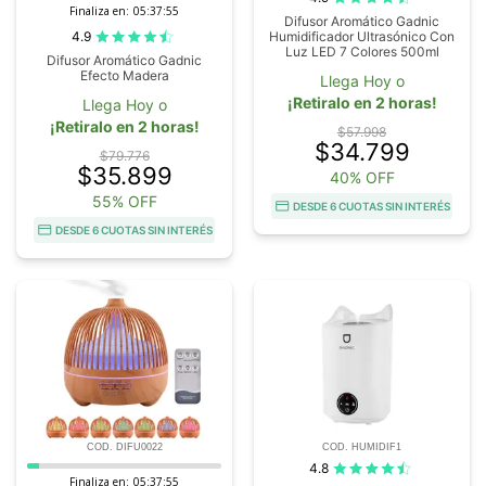
Finaliza en:
05:37:54
Difusor Aromático Gadnic
4.9
Humidificador Ultrasónico Con
Luz LED 7 Colores 500ml
Difusor Aromático Gadnic
Efecto Madera
Llega Hoy o
¡Retiralo en 2 horas!
Llega Hoy o
¡Retiralo en 2 horas!
$57.998
$34.799
$79.776
$35.899
40% OFF
55% OFF
DESDE 6 CUOTAS SIN INTERÉS
DESDE 6 CUOTAS SIN INTERÉS
COD. DIFU0022
COD. HUMIDIF1
4.8
Finaliza en:
05:37:54