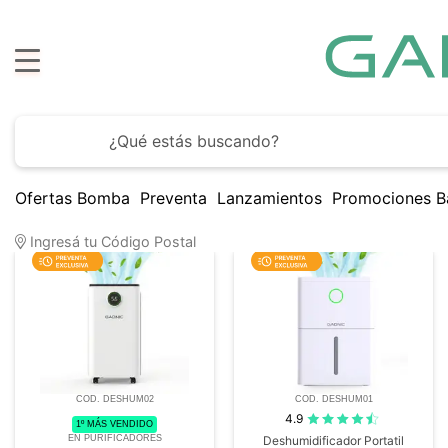
Ofertas Bomba
Preventa
Lanzamientos
Promociones B
33
Artículos encontrados
Ingresá tu Código Postal
COD. DESHUM02
COD. DESHUM01
4.9
1º MÁS VENDIDO
EN PURIFICADORES
Deshumidificador Portatil