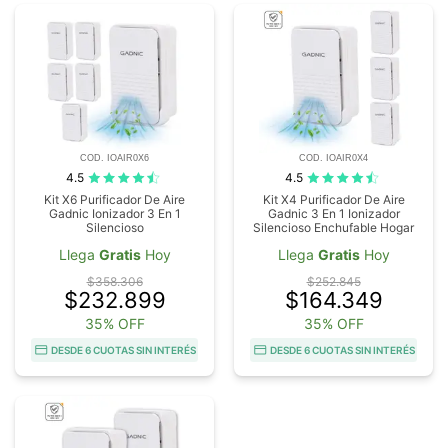
COD. IOAIR0X6
COD. IOAIR0X4
4.5
4.5
Kit X6 Purificador De Aire
Kit X4 Purificador De Aire
Gadnic Ionizador 3 En 1
Gadnic 3 En 1 Ionizador
Silencioso
Silencioso Enchufable Hogar
Llega
Gratis
Hoy
Llega
Gratis
Hoy
$358.306
$252.845
$232.899
$164.349
35% OFF
35% OFF
DESDE 6 CUOTAS SIN INTERÉS
DESDE 6 CUOTAS SIN INTERÉS