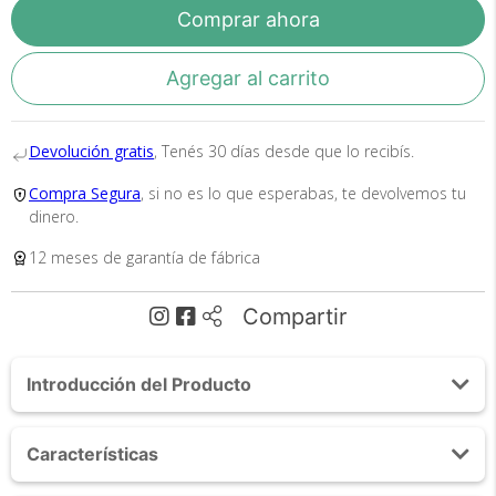
Comprar ahora
En Bidcom te aseguramos recibir el producto
Agregar al carrito
que esperabas o te devolvemos el 100% de tu
dinero!
Devolución gratis
, Tenés 30 días desde que lo recibís.
Compra Segura
, si no es lo que esperabas, te devolvemos tu
dinero.
12 meses de garantía de fábrica
Tu compra segura
Compartir
Cumplimos con los más altos estándares de
seguridad. Nos avalan 14 años de
Introducción del Producto
trayectoria.
Acerca de Ozonizador Gadnic O3P Pro 12mgh
Características
Desinfectante y Antibacterial 300m3
Purificacion Inteligente