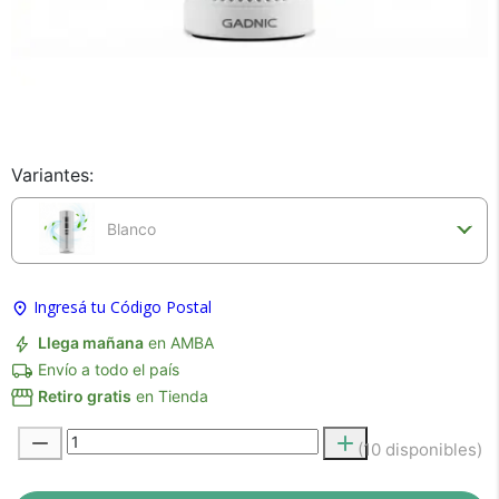
×
Variantes:
Medios de Pago
Blanco
Ingresá tu Código Postal
Llega mañana
en AMBA
Envío a todo el país
Retiro gratis
en Tienda
Recibí el producto que esperabas o
(10 disponibles)
te devolvemos tu dinero.