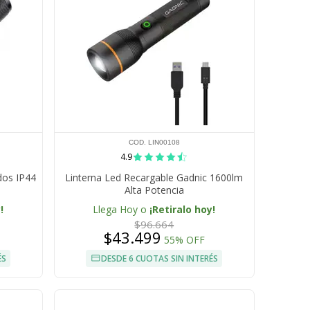
COD. LIN00108
4.9
dos IP44
Linterna Led Recargable Gadnic 1600lm
Alta Potencia
!
Llega Hoy o
¡Retiralo hoy!
$96.664
$43.499
55% OFF
ÉS
DESDE 6 CUOTAS SIN INTERÉS