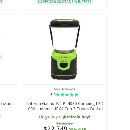
ÉS
DESDE 6 CUOTAS SIN INTERÉS
COD. LIN00143
5.0
 Liviana
Linterna Gadnic BT PL4030 Camping LED
1000 Lumenes IPX4 Con 3 Tonos De Luz
Dimmer Ajustable Y Alcance De 15 Metros
!
Llega Hoy o
¡Retiralo hoy!
$50.553
$22.749
55% OFF