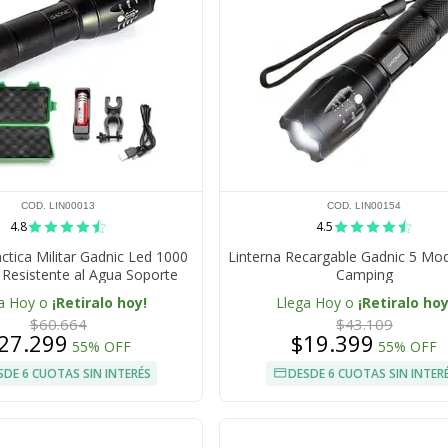
COD. LIN00013
COD. LIN00154
4.8
4.5
ctica Militar Gadnic Led 1000
Linterna Recargable Gadnic 5 Mo
Resistente al Agua Soporte
Camping
a Hoy o
¡Retiralo hoy!
Llega Hoy o
¡Retiralo hoy
$60.664
$43.109
27.299
$19.399
55% OFF
55% OFF
SDE 6 CUOTAS SIN INTERÉS
DESDE 6 CUOTAS SIN INTER