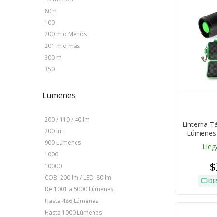
80m
100
200 m o Menos
201 m o más
300 m
350
Lumenes
200 / 110 / 40 lm
Linterna Tá
200 lm
Lúmenes 
900 Lúmenes
Lleg
1000
$
10000
COB: 200 lm / LED: 80 lm
DE
De 1001 a 5000 Lúmenes
Hasta 486 Lúmenes
Hasta 1000 Lúmenes