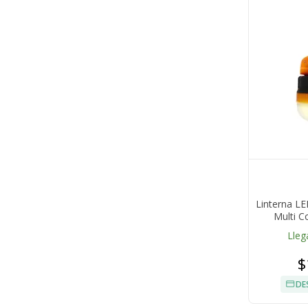
Linterna L
Multi C
Lumenes IP
Lleg
$
DE