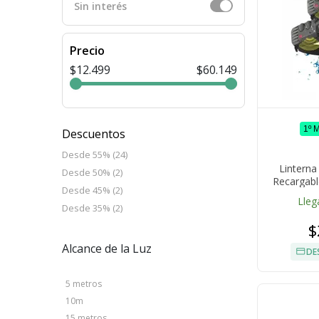
Sin interés
Precio
$12.499
$60.149
1º 
Descuentos
Desde 55% (24)
Lintern
Desde 50% (2)
Recargab
Desde 45% (2)
Metros
Lleg
Desde 35% (2)
$
Alcance de la Luz
DE
5 metros
10m
15 metros