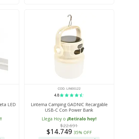
COD. LIN00122
4.8
leta LED
Linterna Camping GADNIC Recargable
USB-C Con Power Bank
!
Llega Hoy o
¡Retiralo hoy!
$22.691
$14.749
35% OFF