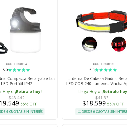
COD. LIN00124
COD. LIN00119
5.0
5.0
dnic Compacta Recargable Luz
Linterna De Cabeza Gadnic Rec
LED Portátil IP42
LED COB 240 Lumenes Vincha Aj
USB Autonomia Hasta 5 Ho
a Hoy o
¡Retiralo hoy!
Llega Hoy o
¡Retiralo hoy
$43.442
$41.331
19.549
$18.599
55% OFF
55% OFF
SDE 6 CUOTAS SIN INTERÉS
DESDE 6 CUOTAS SIN INTER