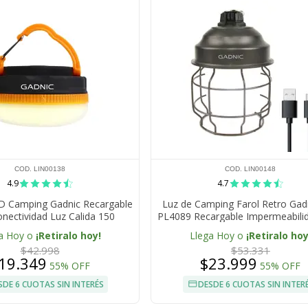
COD. LIN00138
COD. LIN00148
4.9
4.7
ED Camping Gadnic Recargable
Luz de Camping Farol Retro Gad
onectividad Luz Calida 150
PL4089 Recargable Impermeabili
44 Autonomia Hasta 5 Horas
a Hoy o
¡Retiralo hoy!
Llega Hoy o
¡Retiralo hoy
$42.998
$53.331
19.349
$23.999
55% OFF
55% OFF
SDE 6 CUOTAS SIN INTERÉS
DESDE 6 CUOTAS SIN INTER