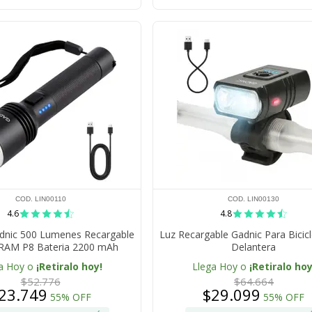
COD. LIN00110
COD. LIN00130
4.6
4.8
adnic 500 Lumenes Recargable
Luz Recargable Gadnic Para Bicic
RAM P8 Bateria 2200 mAh
Delantera
nio IPX4 Con Carga USB
a Hoy o
¡Retiralo hoy!
Llega Hoy o
¡Retiralo hoy
$52.776
$64.664
23.749
$29.099
55% OFF
55% OFF