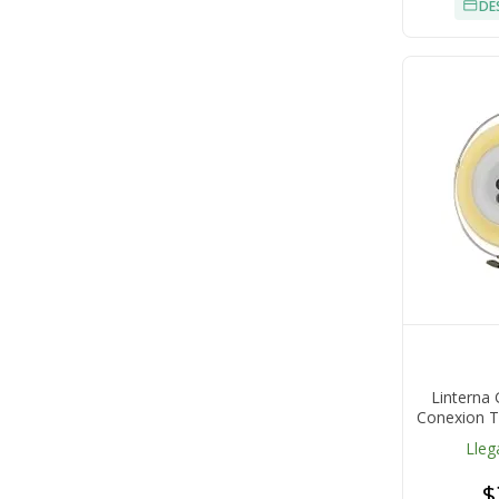
DE
Linterna
Conexion T
LED 5.8 M
Lleg
$