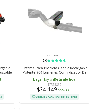
COD. LIN00131
5.0
argable
Linterna Para Bicicleta Gadnic Recargable
ustable
Potente 900 Lúmenes Con Indicador De
ras
Batería 2200 mAh
!
Llega Hoy o
¡Retiralo hoy!
$75.887
$34.149
55% OFF
ÉS
DESDE 6 CUOTAS SIN INTERÉS