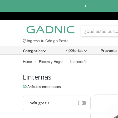
a
6 cuotas sin interés
con todos los bancos
Ingresá tu Código Postal
Ofertas
Preventa
Categorías
Home
Electro y Hogar
Iluminación
Linternas
30
Artículos encontrados
Envío gratis