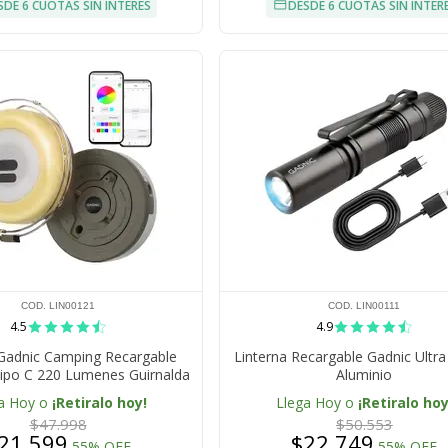
SDE 6 CUOTAS SIN INTERÉS
DESDE 6 CUOTAS SIN INTER
COD. LIN00121
COD. LIN00111
4.5
4.9
 Gadnic Camping Recargable
Linterna Recargable Gadnic Ultra
ipo C 220 Lumenes Guirnalda
Aluminio
etros RGB IP44 Bateria 1800
a Hoy o
¡Retiralo hoy!
Llega Hoy o
¡Retiralo hoy
mAh
$47.998
$50.553
21.599
$22.749
55% OFF
55% OFF