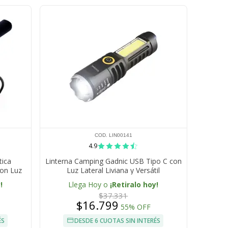
COD. LIN00141
4.9
tica
Linterna Camping Gadnic USB Tipo C con
on Luz
Luz Lateral Liviana y Versátil
r
!
Llega Hoy o
¡Retiralo hoy!
$37.331
$16.799
55% OFF
ÉS
DESDE 6 CUOTAS SIN INTERÉS