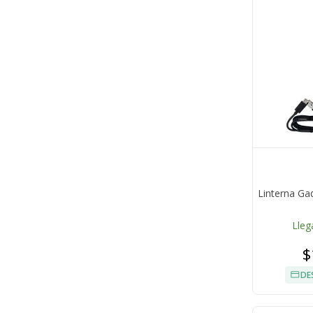
Linterna Ga
Lleg
$
DE