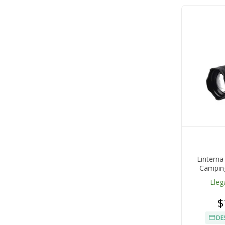
Linterna
Campin
Lleg
$
DE