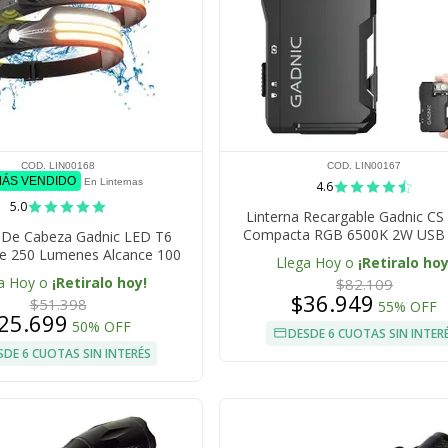
COD. LIN00168
COD. LIN00167
MÁS VENDIDO
En Linternas
4.6
5.0
Linterna Recargable Gadnic C
Compacta RGB 6500K 2W USB C
a De Cabeza Gadnic LED T6
le 250 Lumenes Alcance 100
Llega Hoy o
¡Retiralo hoy
 USB IPX4 Bateria 18650
a Hoy o
¡Retiralo hoy!
$82.109
$36.949
$51.398
55% OFF
25.699
50% OFF
DESDE 6 CUOTAS SIN INTER
SDE 6 CUOTAS SIN INTERÉS