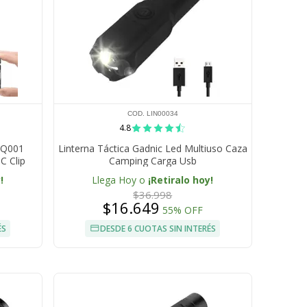
COD. LIN00034
4.8
S Q001
Linterna Táctica Gadnic Led Multiuso Caza
 Clip
Camping Carga Usb
!
Llega Hoy o
¡Retiralo hoy!
$36.998
$16.649
55% OFF
ÉS
DESDE 6 CUOTAS SIN INTERÉS