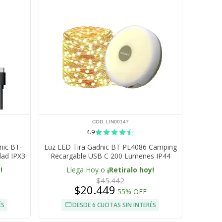
COD. LIN00147
4.9
nic BT-
Luz LED Tira Gadnic BT PL4086 Camping
dad IPX3
Recargable USB C 200 Lumenes IP44
Bateria 1800 mAh
!
Llega Hoy o
¡Retiralo hoy!
$45.442
$20.449
55% OFF
ÉS
DESDE 6 CUOTAS SIN INTERÉS