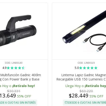
COD. LIN00140
COD. LIN00115
4.9
5.0
 Multifunción Gadnic 400lm
Linterna Lapiz Gadnic Magne
g Con Power Bank y Base
Recargable USB 150 Lumenes C
Desmontable
COB LED Y Puntero Lase
a Hoy o
¡Retiralo hoy!
Llega Hoy o
¡Retiralo hoy
$30.331
$63.220
13.649
$28.449
55% OFF
55% OFF
SDE 6 CUOTAS SIN INTERÉS
DESDE 6 CUOTAS SIN INTER