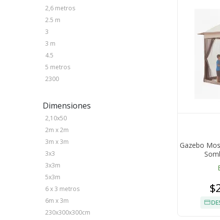
2,6 metros
2.5 m
3
3 m
4.5
5 metros
2300
Dimensiones
2,10x50
2m x 2m
3m x 3m
Gazebo Mosq
Sombr
3x3
3x3m
5x3m
$
6 x 3 metros
6m x 3m
DE
230x300x300cm