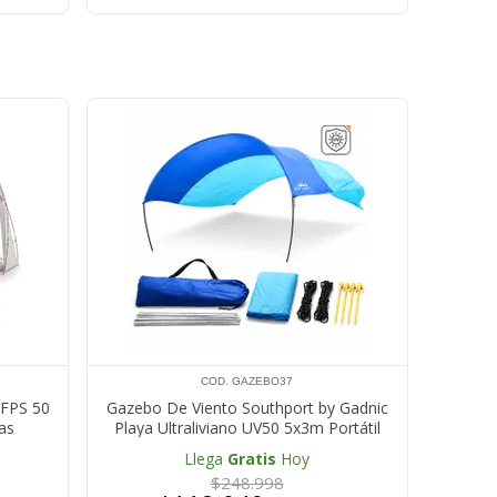
COD. GAZEBO37
 FPS 50
Gazebo De Viento Southport by Gadnic
nas
Playa Ultraliviano UV50 5x3m Portátil
Llega
Gratis
Hoy
$248.998