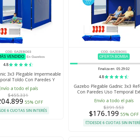
COD. GAZEBO03
COD. GAZEBO01
MÁS VENDIDO
OFERTA BOMBA
En Gazebos
4.8
Finaliza en:
05:29:01
nic 3x3 Plegable Impermeable
4.8
oral Toldo Con Paredes Y
rta Cierre Relampago
Gazebo Plegable Gadnic 3x3 Re
Envío a todo el país
Con Paredes Uso Temporal Ext
$455.331
Eventos Playa Jardin
204.899
Envío a todo el país
55% OFF
$391.553
SDE 6 CUOTAS SIN INTERÉS
$176.199
55% OFF
DESDE 6 CUOTAS SIN INTER