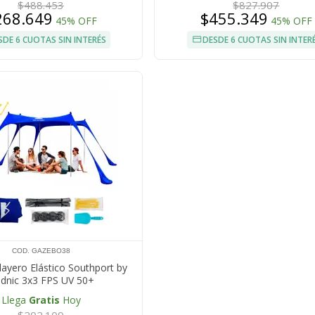
$488.453
$827.907
268.649
$455.349
45% OFF
45% OFF
SDE 6 CUOTAS SIN INTERÉS
DESDE 6 CUOTAS SIN INTER
COD. GAZEBO38
ayero Elástico Southport by
dnic 3x3 FPS UV 50+
Llega
Gratis
Hoy