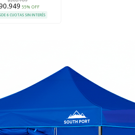
$202.109
90.949
55% OFF
SDE 6 CUOTAS SIN INTERÉS