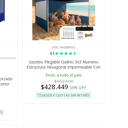
COD. GAZEBO12
4.5
Gazebo Plegable Gadnic 3x3 Aluminio
Estructura Hexagonal Impermeable Con
Paredes Ventanas PVC Bolso Transporte
Envío a todo el país
Eventos Exterior
forzado
$952.109
erior
$428.449
55% OFF
DESDE 6 CUOTAS SIN INTERÉS
ÉS