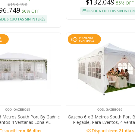
Transporte
$132.049
55% OFF
$193.498
96.749
50% OFF
DESDE 6 CUOTAS SIN INTER
SDE 6 CUOTAS SIN INTERÉS
COD. GAZEBO15
COD. GAZEBO16
3 Metros South Port By Gadnic
Gazebo 6 x 3 Metros South Port 
entos 4 Ventanas Lona PE
Plegable, Para Eventos, 4 Venta
ble Exterior Carpa Pérgola
Pared, 1 Puerta, Lona PE Imper
acute
Disponible
en 66 días
Disponible
en 21 días
Exterior