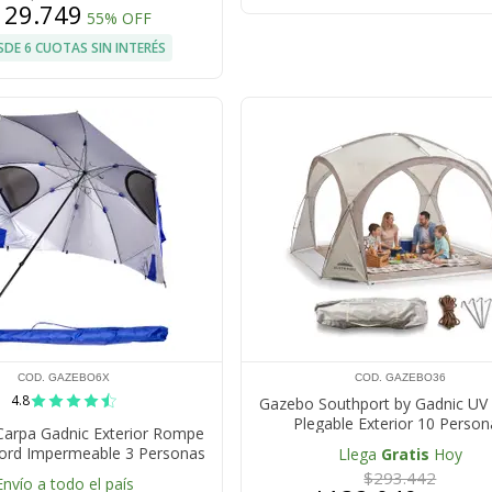
129.749
55% OFF
SDE 6 CUOTAS SIN INTERÉS
COD. GAZEBO6X
COD. GAZEBO36
4.8
Gazebo Southport by Gadnic UV
Plegable Exterior 10 Perso
Carpa Gadnic Exterior Rompe
ford Impermeable 3 Personas
Llega
Gratis
Hoy
a Estructura Acero Bolso
$293.442
Envío a todo el país