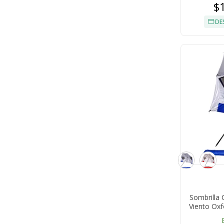
$
DE
Sombrilla 
Viento Ox
Ventan