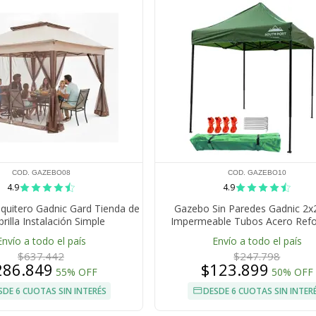
COD. GAZEBO08
COD. GAZEBO10
4.9
4.9
uitero Gadnic Gard Tienda de
Gazebo Sin Paredes Gadnic 2x
illa Instalación Simple
Impermeable Tubos Acero Ref
Altura 4 Niveles
Envío a todo el país
Envío a todo el país
$637.442
$247.798
286.849
$123.899
55% OFF
50% OFF
SDE 6 CUOTAS SIN INTERÉS
DESDE 6 CUOTAS SIN INTER