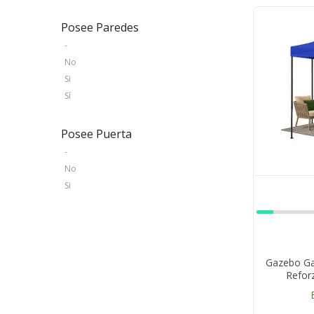
Posee Paredes
-
No
Si
Sí
Posee Puerta
-
No
Si
Gazebo Ga
Refor