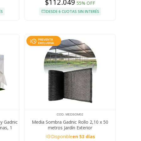
$112.049
55% OFF
ÉS
DESDE 6 CUOTAS SIN INTERÉS
COD. MEDSOM02
By Gadnic
Media Sombra Gadnic Rollo 2,10 x 50
nas, 1
metros Jardín Exterior
meable,
acute
Disponible
en 53 días