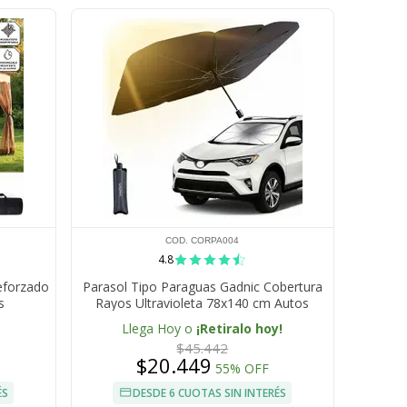
COD. CORPA004
4.8
eforzado
Parasol Tipo Paraguas Gadnic Cobertura
s
Rayos Ultravioleta 78x140 cm Autos
Camionetas SUV
Llega Hoy o
¡Retiralo hoy!
$45.442
$20.449
55% OFF
ÉS
DESDE 6 CUOTAS SIN INTERÉS