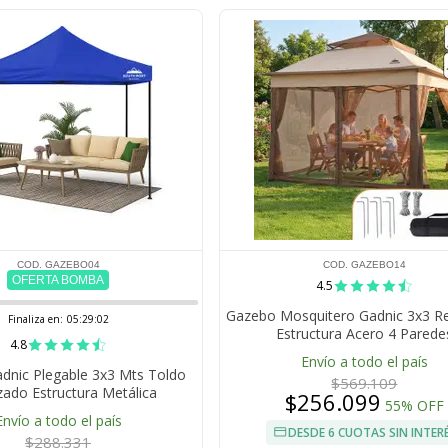
COD. GAZEBO04
COD. GAZEBO14
OFERTA BOMBA
4.5
Gazebo Mosquitero Gadnic 3x3 R
Finaliza en:
05:29:01
Estructura Acero 4 Parede
4.8
Envío a todo el país
dnic Plegable 3x3 Mts Toldo
$569.109
zado Estructura Metálica
$256.099
55% OFF
Envío a todo el país
DESDE 6 CUOTAS SIN INTER
$288.331