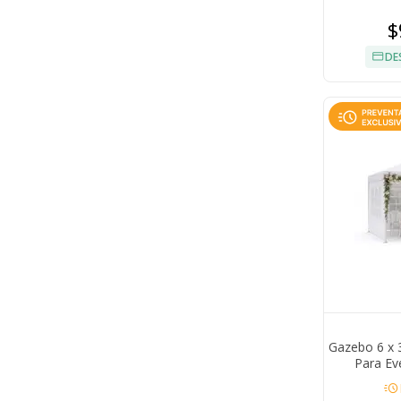
$
DE
Gazebo 6 x 
Para Ev
Impermea
acute