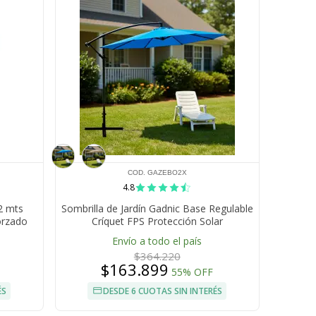
COD. GAZEBO2X
4.8
2 mts
Sombrilla de Jardín Gadnic Base Regulable
orzado
Críquet FPS Protección Solar
Envío a todo el país
$364.220
$163.899
55% OFF
ÉS
DESDE 6 CUOTAS SIN INTERÉS