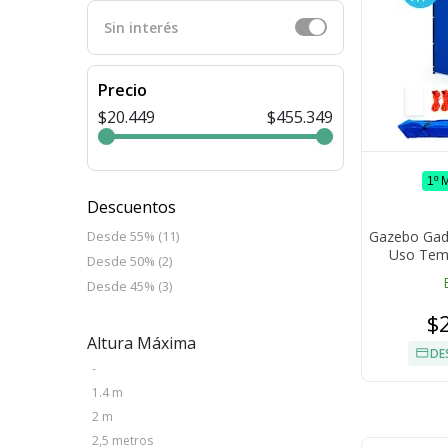
Sin interés
Precio
$20.449
$455.349
1º 
Descuentos
Gazebo Gad
Desde 55% (11)
Uso Temp
Desde 50% (2)
Pue
Desde 45% (3)
$
Altura Máxima
DE
-
1.4 m
2 m
2,5 metros