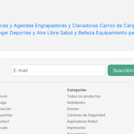
oras y Agendas
Engrapadoras y Clavadoras
Carros de Car
ogar
Deportes y Aire Libre
Salud y Belleza
Equipamiento p
Suscribir
Categorías
nvío
Todos los productos
Pago
Notebooks
ración
Drones
yorista
Cámaras de Seguridad
amos?
Aspiradoras Robot
yuda
Impresoras
Proyectores