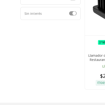
Sin interés
1º 
Llamador d
Restauran
L
$
DE