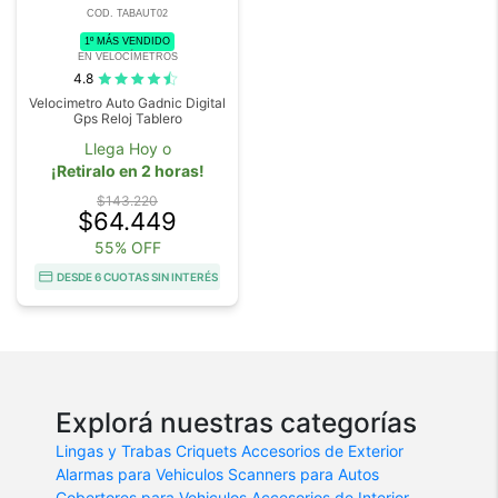
COD. TABAUT02
1º MÁS VENDIDO
EN VELOCÍMETROS
4.8
Velocimetro Auto Gadnic Digital
Gps Reloj Tablero
Llega Hoy o
¡Retiralo en 2 horas!
$143.220
$64.449
55% OFF
DESDE 6 CUOTAS SIN INTERÉS
Explorá nuestras categorías
Lingas y Trabas
Criquets
Accesorios de Exterior
Alarmas para Vehiculos
Scanners para Autos
Cobertores para Vehiculos
Accesorios de Interior