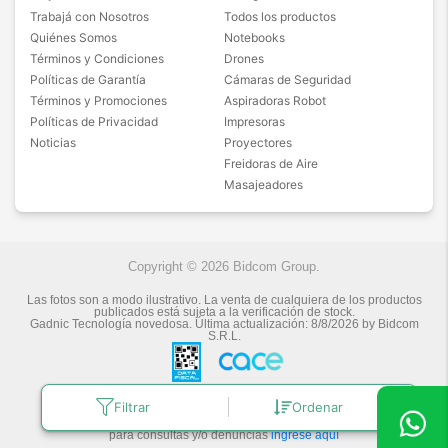
Trabajá con Nosotros
Todos los productos
Quiénes Somos
Notebooks
Términos y Condiciones
Drones
Políticas de Garantía
Cámaras de Seguridad
Términos y Promociones
Aspiradoras Robot
Políticas de Privacidad
Impresoras
Noticias
Proyectores
Freidoras de Aire
Masajeadores
Copyright © 2026 Bidcom Group.
Las fotos son a modo ilustrativo. La venta de cualquiera de los productos
publicados está sujeta a la verificación de stock.
Gadnic Tecnología novedosa.
Última actualización:
8/8/2026
by
Bidcom
S.R.L.
Filtrar
Ordenar
Botón de arrepentimiento
Defensa de las y los Consumidores
para consultas y/o denuncias
ingrese aquí