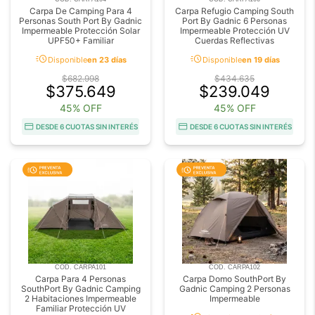
Carpa De Camping Para 4
Carpa Refugio Camping South
Personas South Port By Gadnic
Port By Gadnic 6 Personas
Impermeable Protección Solar
Impermeable Protección UV
UPF50+ Familiar
Cuerdas Reflectivas
acute
acute
Disponible
en 23 días
Disponible
en 19 días
$682.998
$434.635
$375.649
$239.049
45% OFF
45% OFF
DESDE 6 CUOTAS SIN INTERÉS
DESDE 6 CUOTAS SIN INTERÉS
COD. CARPA101
COD. CARPA102
Carpa Para 4 Personas
Carpa Domo SouthPort By
SouthPort By Gadnic Camping
Gadnic Camping 2 Personas
2 Habitaciones Impermeable
Impermeable
Familiar Protección UV