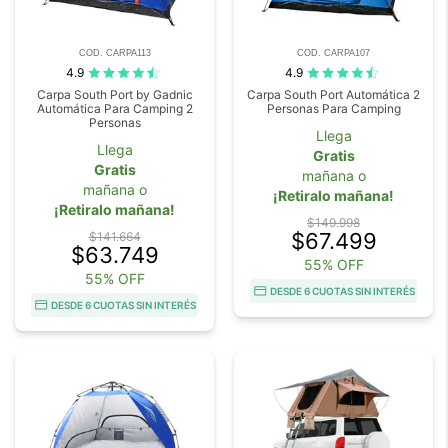
COD. CARPA113
COD. CARPA107
4.9
4.9
Carpa South Port by Gadnic
Carpa South Port Automática 2
Automática Para Camping 2
Personas Para Camping
Personas
Llega
Llega
Gratis
Gratis
mañana o
mañana o
¡Retiralo mañana!
¡Retiralo mañana!
$149.998
$67.499
$141.664
$63.749
55% OFF
55% OFF
DESDE 6 CUOTAS SIN INTERÉS
DESDE 6 CUOTAS SIN INTERÉS