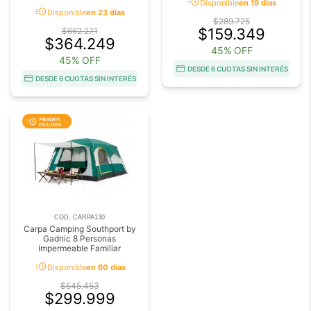
acute
Disponible
en 19 días
acute
Disponible
en 23 días
$289.725
$159.349
$662.271
$364.249
45% OFF
45% OFF
DESDE 6 CUOTAS SIN INTERÉS
DESDE 6 CUOTAS SIN INTERÉS
COD. CARPA130
Carpa Camping Southport by
Gadnic 8 Personas
Impermeable Familiar
acute
Disponible
en 60 días
$545.453
$299.999