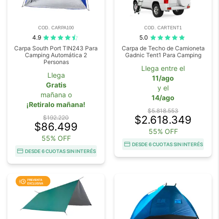
COD. CARPA100
COD. CARTENT1
4.9
5.0
Carpa South Port TIN243 Para
Carpa de Techo de Camioneta
Camping Automática 2
Gadnic Tent1 Para Camping
Personas
Llega entre el
Llega
11/ago
Gratis
y el
mañana o
14/ago
¡Retiralo mañana!
$5.818.553
$2.618.349
$192.220
$86.499
55% OFF
55% OFF
DESDE 6 CUOTAS SIN INTERÉS
DESDE 6 CUOTAS SIN INTERÉS