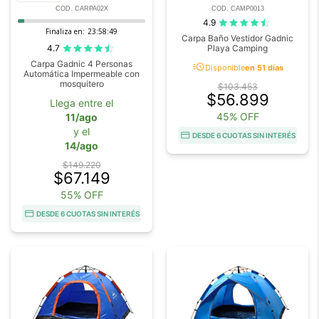
COD. CARPA02X
COD. CAMP0013
4.9
Finaliza en:
23:58:49
Carpa Baño Vestidor Gadnic
4.7
Playa Camping
Carpa Gadnic 4 Personas
acute
Disponible
en 51 días
Automática Impermeable con
mosquitero
$103.453
$56.899
Llega entre el
45% OFF
11/ago
y el
DESDE 6 CUOTAS SIN INTERÉS
14/ago
$149.220
$67.149
55% OFF
DESDE 6 CUOTAS SIN INTERÉS