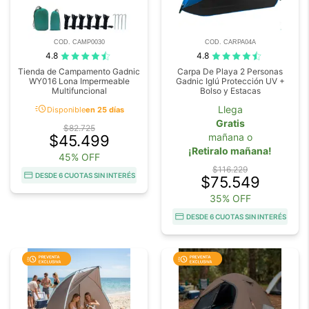
COD. CAMP0030
COD. CARPA04A
4.8
4.8
Tienda de Campamento Gadnic
Carpa De Playa 2 Personas
WY016 Lona Impermeable
Gadnic Iglú Protección UV +
Multifuncional
Bolso y Estacas
acute
Llega
Disponible
en 25 días
Gratis
$82.725
mañana o
$45.499
¡Retiralo mañana!
45% OFF
$116.229
DESDE 6 CUOTAS SIN INTERÉS
$75.549
35% OFF
DESDE 6 CUOTAS SIN INTERÉS