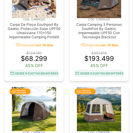
COD. CARPA103
COD. CARPA105
Carpa De Playa Southport By
Carpa Camping 3 Personas
Gadnic Protección Solar UPF50
SouthPort By Gadnic
Ultraliviana 170x150
Impermeable UPF50 Con
Impermeable Camping Portátil
Tecnología Blackout
acute
acute
Disponible
en 19 días
Disponible
en 19 días
$124.180
$351.816
$68.299
$193.499
45% OFF
45% OFF
DESDE 6 CUOTAS SIN INTERÉS
DESDE 6 CUOTAS SIN INTERÉS
COD. CARPA104
COD. CARPA106