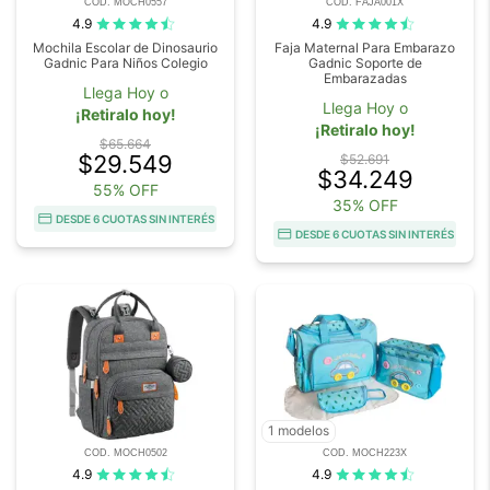
COD. MOCH0557
COD. FAJA001X
4.9
4.9
Mochila Escolar de Dinosaurio
Faja Maternal Para Embarazo
Gadnic Para Niños Colegio
Gadnic Soporte de
Embarazadas
Llega Hoy o
Llega Hoy o
¡Retiralo hoy!
¡Retiralo hoy!
$65.664
$29.549
$52.691
$34.249
55% OFF
35% OFF
DESDE 6 CUOTAS SIN INTERÉS
DESDE 6 CUOTAS SIN INTERÉS
1 modelos
COD. MOCH0502
COD. MOCH223X
4.9
4.9