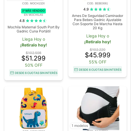
COD. MOCH132X
COD. BEBE0061
4.9
1º MÁS VENDIDO
EN MOCHILAS
Arnes De Seguridad Caminador
Para Bebes Gadnic Ajustable
4.8
Con Soporte De Marcha Hasta
Mochila Maternal South Port By
20 Kg
Gadnic Cuna Portátil
Llega Hoy o
Llega Hoy o
¡Retiralo hoy!
¡Retiralo hoy!
$102.220
$102.598
$45.999
$51.299
55% OFF
50% OFF
DESDE 6 CUOTAS SIN INTERÉS
DESDE 6 CUOTAS SIN INTERÉS
1 modelos