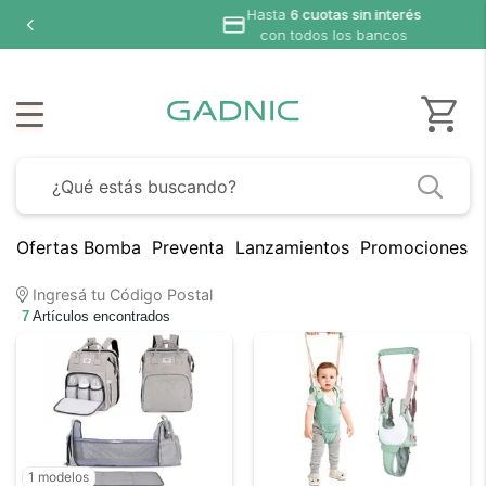
Hasta
6 cuotas sin interés
con todos los bancos
Ofertas Bomba
Preventa
Lanzamientos
Promociones B
Ingresá tu Código Postal
7
Artículos encontrados
1 modelos