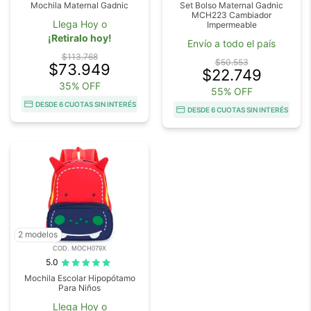
Mochila Maternal Gadnic
Set Bolso Maternal Gadnic
MCH223 Cambiador
Llega Hoy o
Impermeable
¡Retiralo hoy!
Envío a todo el país
$113.768
$50.553
$73.949
$22.749
35% OFF
55% OFF
DESDE 6 CUOTAS SIN INTERÉS
DESDE 6 CUOTAS SIN INTERÉS
2 modelos
COD. MOCH079X
5.0
Mochila Escolar Hipopótamo
Para Niños
Llega Hoy o