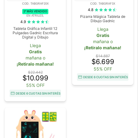
COD. TABGRAF20X
COD. TABGRAF3X
4.8
1º MÁS VENDIDO
EN ATRILES,
Pizarra Mágica Tableta de
Dibujo Gadnic
4.9
Tableta Gráfica Infantil 12
Llega
Pulgadas Gadnic Escritura
Gratis
Digital y Dibujo
mañana o
Llega
¡Retiralo mañana!
Gratis
$14.887
mañana o
$6.699
¡Retiralo mañana!
55% OFF
$22.442
$10.099
DESDE 6 CUOTAS SIN INTERÉS
55% OFF
DESDE 6 CUOTAS SIN INTERÉS