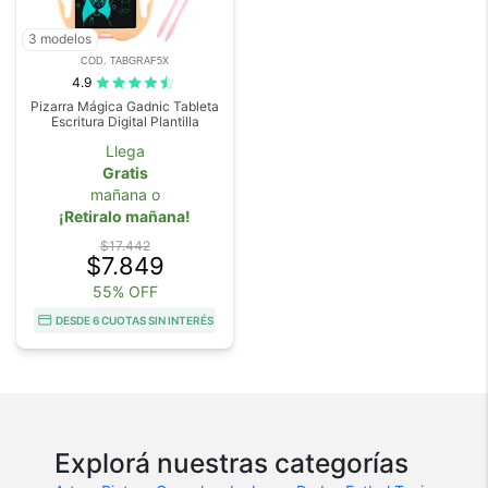
3 modelos
COD. TABGRAF5X
4.9
Pizarra Mágica Gadnic Tableta
Escritura Digital Plantilla
Llega
Gratis
mañana o
¡Retiralo mañana!
$17.442
$7.849
55% OFF
DESDE 6 CUOTAS SIN INTERÉS
Explorá nuestras categorías