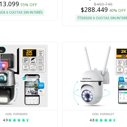
13.099
$480.748
55% OFF
$288.449
40% OFF
SDE 6 CUOTAS SIN INTERÉS
DESDE 6 CUOTAS SIN INTER
COD. P2P00053
COD. P2P00127
4.9
4.8