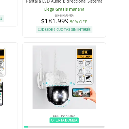
Pantalla LSD Audio Bidireccional Sistema
VOX
Llega
Gratis
mañana
$363.998
ÉS
$181.999
50% OFF
DESDE 6 CUOTAS SIN INTERÉS
COD. P2P00045
OFERTA BOMBA