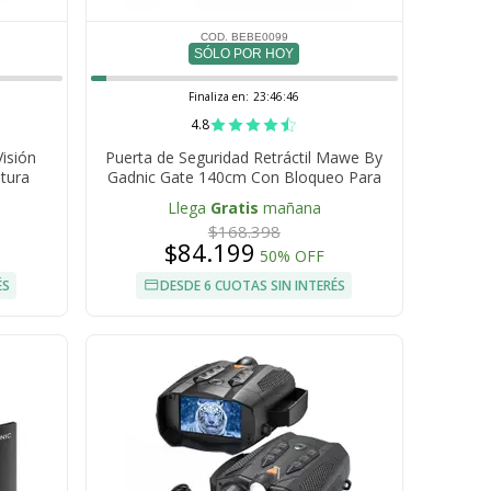
COD. BEBE0099
SÓLO POR HOY
Finaliza en:
23:46:45
4.8
isión
Puerta de Seguridad Retráctil Mawe By
tura
Gadnic Gate 140cm Con Bloqueo Para
Bebés Niños y Mascotas
Llega
Gratis
mañana
$168.398
$84.199
50% OFF
ÉS
DESDE 6 CUOTAS SIN INTERÉS