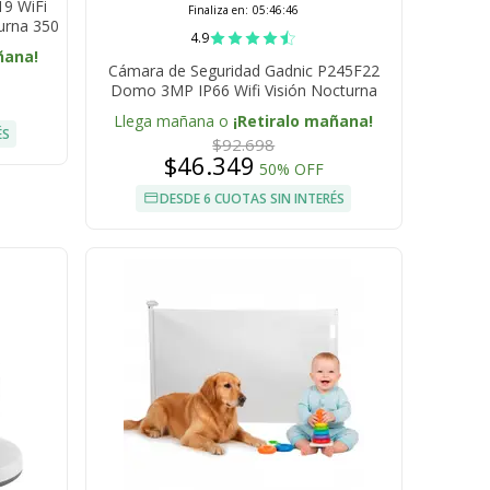
19 WiFi
Finaliza en:
05:46:45
turna 350
4.9
l
ñana!
Cámara de Seguridad Gadnic P245F22
Domo 3MP IP66 Wifi Visión Nocturna
Llega mañana o
¡Retiralo mañana!
ÉS
$92.698
$46.349
50% OFF
DESDE 6 CUOTAS SIN INTERÉS