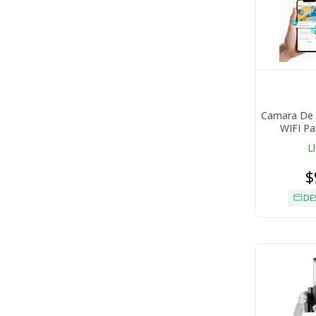
Camara De 
WIFI Pa
L
$
DE