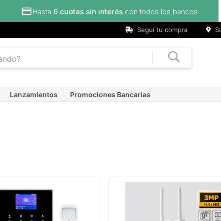
tas sin interés
con todos los bancos
Seguí tu compra
Su
Lanzamientos
Promociones Bancarias