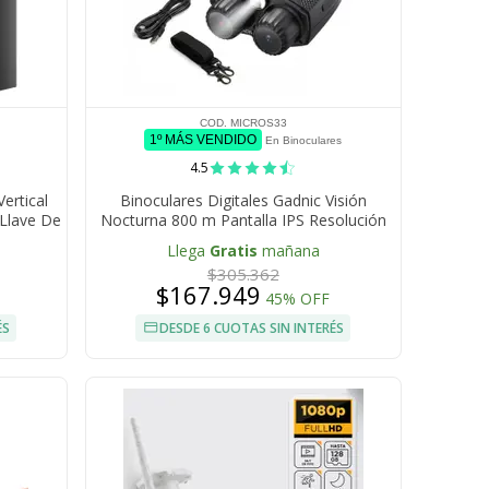
COD. MICROS33
1º MÁS VENDIDO
En Binoculares
4.5
ertical
Binoculares Digitales Gadnic Visión
 Llave De
Nocturna 800 m Pantalla IPS Resolución
4K
Llega
Gratis
mañana
$305.362
$167.949
45% OFF
ÉS
DESDE 6 CUOTAS SIN INTERÉS