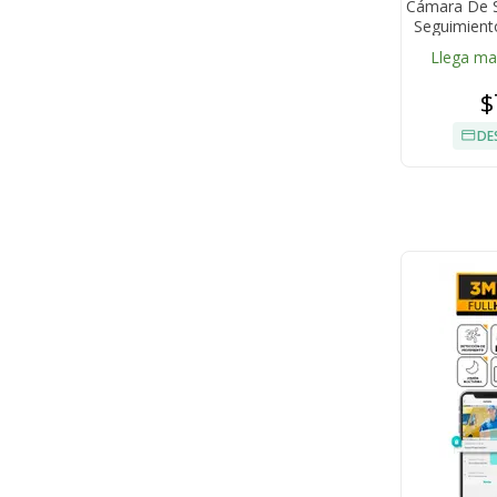
Cámara De S
Seguimiento
Llega m
$
DE