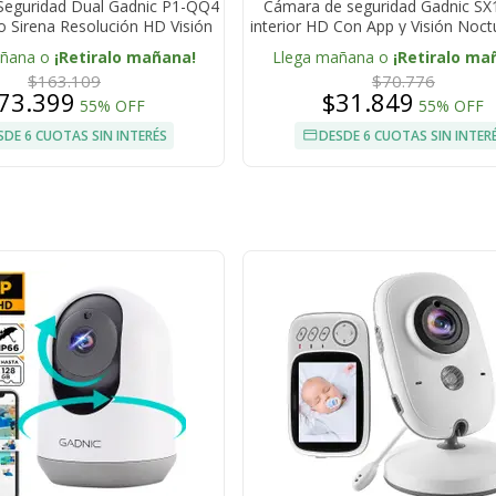
eguridad Dual Gadnic P1-QQ4
Cámara de seguridad Gadnic SX
 Sirena Resolución HD Visión
interior HD Con App y Visión Noc
Nocturna App Móvil
grados Audio Bidirecciona
añana o
¡Retiralo mañana!
Llega mañana o
¡Retiralo ma
$163.109
$70.776
73.399
$31.849
55% OFF
55% OFF
SDE 6 CUOTAS SIN INTERÉS
DESDE 6 CUOTAS SIN INTER