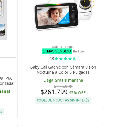
COD. BEB00049
1º MÁS VENDIDO
En Baby
4.9
Baby Call Gadnic con Cámara Visión
Nocturna a Color 5 Pulgadas
39 IP66
Llega
Gratis
mañana
orizada
$475.998
o
$261.799
ñana!
45% OFF
DESDE 6 CUOTAS SIN INTERÉS
ÉS