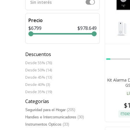
Sin interés
Precio
$6799
$978.649
Descuentos
Desde 55% (76)
Desde 50% (14)
Desde 45% (13)
Kit Alarma D
Desde 40% (3)
GS
Desde 35% (19)
L
Categorías
$
Seguridad para el Hogar
(205)
DE
Handies e Intercomunicadores
(30)
Instrumentos Opticos
(33)