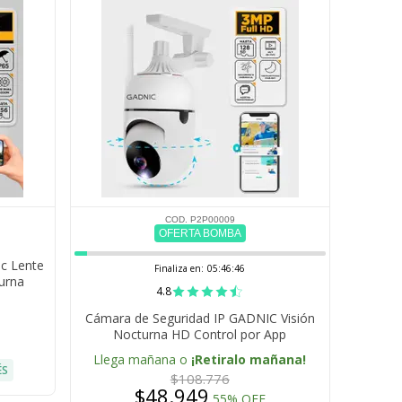
COD. P2P00009
OFERTA BOMBA
ic Lente
Finaliza en:
05:46:45
turna
4.8
Cámara de Seguridad IP GADNIC Visión
Nocturna HD Control por App
Llega mañana o
¡Retiralo mañana!
ÉS
$108.776
$48.949
55% OFF