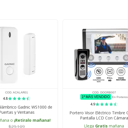
COD. ACALAR01
COD. DOORB007
1º MÁS VENDIDO
En Porteros
4.8
4.9
alámbrico Gadnic WS1000 de
Puertas y Ventanas
Portero Visor Eléctrico Timbre 
Pantalla LCD Con Cámar
añana o
¡Retiralo mañana!
Llega
Gratis
mañana
$29.109