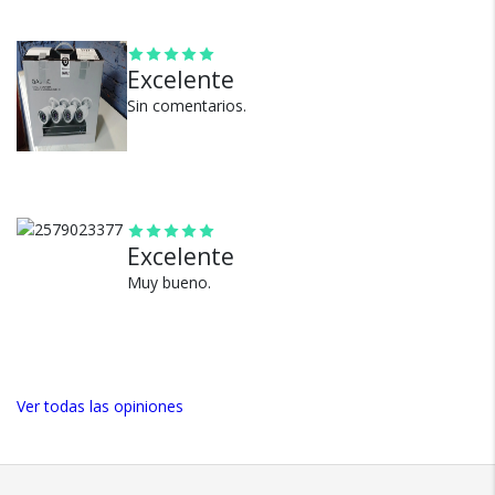
productos.
Ver más
Seguro de cobertura en tus
envíos.
Excelente
Garantía oficial y directa con
Sin comentarios.
nosotros.
Excelente
Muy bueno.
Ver todas las opiniones