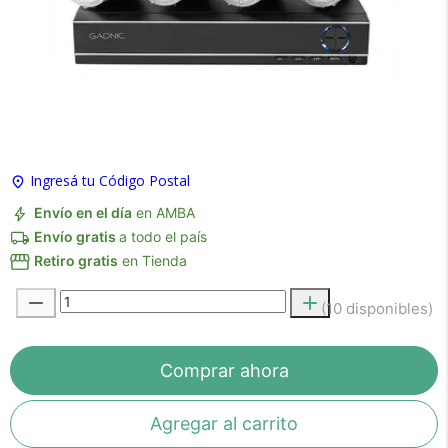
Ingresá tu Código Postal
×
Envío en el día
en AMBA
Medios de Pago
Envío gratis
a todo el país
Retiro gratis
en Tienda
(10 disponibles)
Comprar ahora
Agregar al carrito